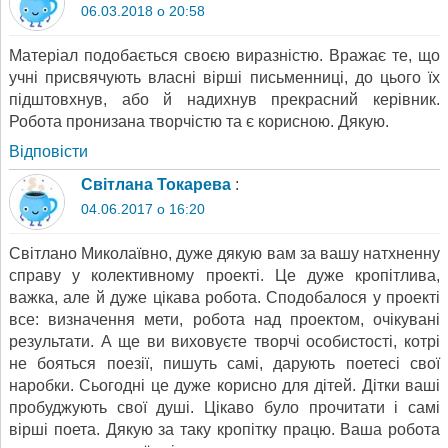
06.03.2018 о 20:58
Матеріал подобається своєю виразністю. Вражає те, що
учні присвячують власні вірші письменниці, до цього їх
підштовхнув, або й надихнув прекрасний керівник.
Робота пронизана творчістю та є корисною. Дякую.
Відповіcти
Світлана Токарева
:
04.06.2017 о 16:20
Світлано Миколаївно, дуже дякую вам за вашу натхненну
справу у колективному проекті. Це дуже кропітлива,
важка, але й дуже цікава робота. Сподобалося у проекті
все: визначення мети, робота над проектом, очікувані
результати. А ще ви виховуєте творчі особистості, котрі
не бояться поезії, пишуть самі, дарують поетесі свої
наробки. Сьогодні це дуже корисно для дітей. Дітки ваші
пробуджують свої душі. Цікаво було прочитати і самі
вірші поета. Дякую за таку кропітку працю. Ваша робота