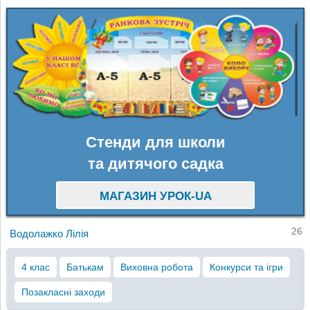
Стенди для школи
та дитячого садка
МАГАЗИН УРОК-UA
26
Водолажко Лілія
4 клас
Батькам
Виховна робота
Конкурси та ігри
Позакласні заходи