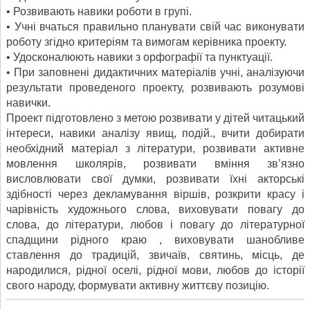
• Розвивають навики роботи в групі.
• Учні вчаться правильно планувати свій час виконувати
роботу згідно критеріям та вимогам керівника проекту.
• Удосконалюють навики з орфографії та пунктуації.
• При заповнені дидактичних матеріалів учні, аналізуючи
результати проведеного проекту, розвивають розумові
навички.
Проект підготовлено з метою розвивати у дітей читацький
інтереси, навики аналізу явищ, подій., вчити добирати
необхідний матеріал з літератури, розвивати активне
мовлення школярів, розвивати вміння зв’язно
висловлювати свої думки, розвивати їхні акторські
здібності через декламування віршів, розкрити красу і
чарівність художнього слова, виховувати повагу до
слова, до літератури, любов і повагу до літературної
спадщини рідного краю , виховувати шанобливе
ставлення до традицій, звичаїв, святинь, місць, де
народилися, рідної оселі, рідної мови, любов до історії
свого народу, формувати активну життєву позицію.