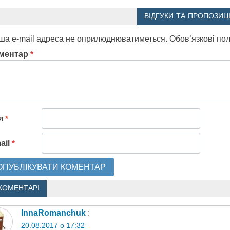
ВІДГУКИ ТА ПРОПОЗИЦІ
ша e-mail адреса не оприлюднюватиметься.
Обов’язкові по
ментар
*
'я
*
ail
*
КОМЕНТАРІ
InnaRomanchuk
:
20.08.2017 о 17:32