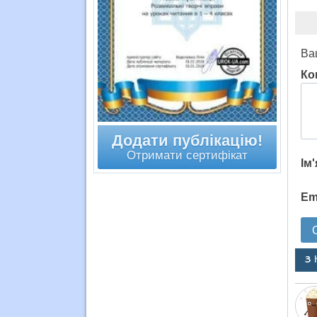
Ва
Ко
Додати публікацію!
Отримати сертифікат
Ім
Em
3 