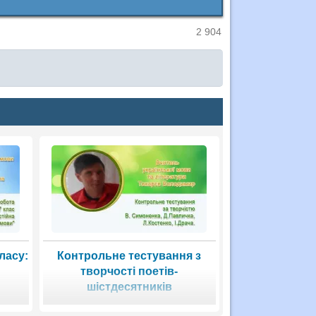
2 904
класу:
Контрольне тестування з
творчості поетів-
шістдесятників