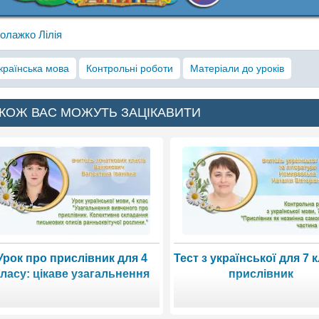
олажко Лілія
країнська мова
Контрольні роботи
Матеріали до уроків
КОЖ ВАС МОЖУТЬ ЗАЦІКАВИТИ
Урок про прислівник для 4
Тест з української для 7 
класу: цікаве узагальнення
прислівник