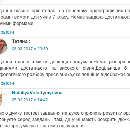
дання більше орієнтовані на перевірку орфографічних на
грамні вимоги для учнів 7 класу. Немає завдань достатньог
рчими формами.
повіcти
Тетяна
:
08.03.2017 о 20:30
дання з даної теми не до кінця продумані.Немає різнорівн
даннями достатнього та високого рівня.Доцільніше б
фологічного розбору прислівника,яке повніше відображає з
повіcти
NataliyaVolodymyrivna
:
25.02.2017 о 14:42
мою думку, тестові завдання не дуже сприяють розвитку орф
понуєте серед завдань і такі, де учні мають розкрити дужк
і і не зрозумілою є система оцінювання