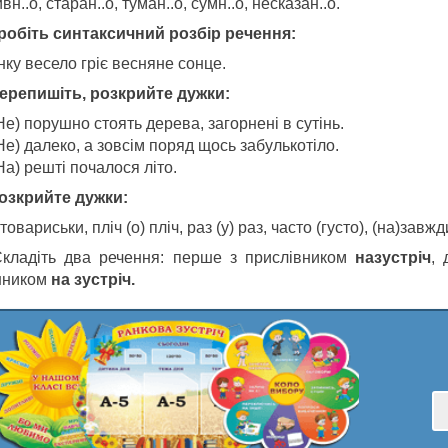
вн..о, старан..о, туман..о, сумн..о, несказан..о.
Зробіть синтаксичний розбір речення:
ку весело гріє весняне сонце.
Перепишіть, розкрийте дужки:
Не) порушно стоять дерева, загорнені в сутінь.
Не) далеко, а зовсім поряд щось забулькотіло.
На) решті почалося літо.
Розкрийте дужки:
товариськи, пліч (о) пліч, раз (у) раз, часто (густо), (на)завжд
кладіть два речення: перше з прислівником
назустріч
,
нником
на зустріч.