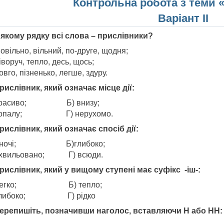
Контрольна робота
з теми 
Варіант ІІ
У якому рядку всі слова – прислівники?
овільно, вільний, по-друге, щодня;
іворуч, тепло, десь, щось;
овго, пізненько, легше, здуру.
Прислівник, який означає місце дії:
 красиво; Б) внизу;
 зопалу; Г) нерухомо.
Прислівник, який означає спосіб дії:
 вночі; Б)глибоко;
схвильовано; Г) всюди.
Прислівник, який у вищому ступені має суфікс -іш-:
 легко; Б) тепло;
 глибоко; Г) рідко
Перепишіть, позначивши наголос, вставляючи Н або НН: