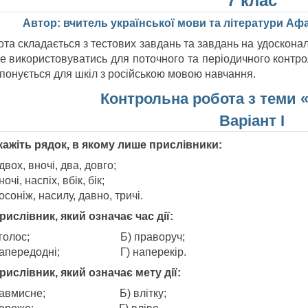
7 клас
Автор: вчитель української мови та літератури А
ота складається з тестових завдань та завдань на удоскона
е використовуватись для поточного та періодичного контро
понується для шкіл з російською мовою навчання.
Контрольна робота
з теми 
Варіант І
Укажіть рядок, в якому лише прислівники:
двох, вночі, два, довго;
ночі, наспіх, вбік, бік;
осоніж, насилу, давно, тричі.
Прислівник, який означає час дії:
 вголос; Б) праворуч;
напередодні; Г) наперекір.
Прислівник, який означає мету дії:
 навмисне; Б) влітку;