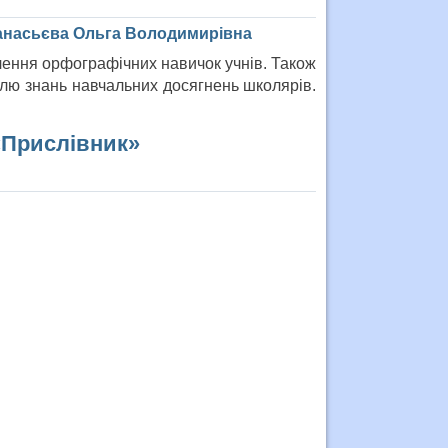
фанасьєва Ольга Володимирівна
лення орфографічних навичок учнів. Також
лю знань навчальних досягнень школярів.
«Прислівник»