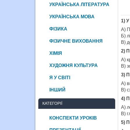
УКРАЇНСЬКА ЛІТЕРАТУРА
УКРАЇНСЬКА МОВА
1) 
ФІЗИКА
А) П
Б) л
ФІЗИЧНЕ ВИХОВАННЯ
В) д
2) 
ХІМІЯ
А)
ХУДОЖНЯ КУЛЬТУРА
В)
3) 
Я У СВІТІ
А)
ІНШИЙ
В) 
4) 
КАТЕГОРІЇ
А)
В)
КОНСПЕКТИ УРОКІВ
5) 