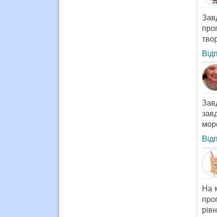
Зав
про
тво
Від
Зав
зав
мор
Від
На 
про
рівн