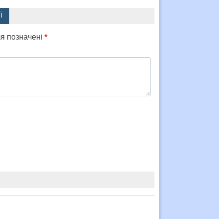
Ї
ля позначені
*