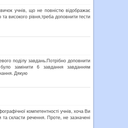
вичок учнів, що не повністю відображає
о та високого рівня,треба доповнити тести
евого поділу завдань.Потрібно доповнити
 було замінити 6 завдання завданням
нання. Дякую
ографічної компетентності учнів, хоча Ви
и та скласти речення. Проте, не зазначені