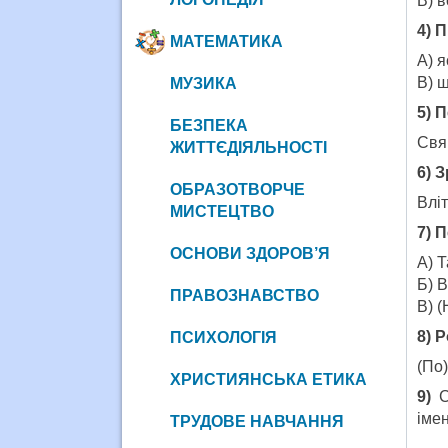
В)
4) 
МАТЕМАТИКА
А)
В)
МУЗИКА
5) 
БЕЗПЕКА
Свящ
ЖИТТЄДІЯЛЬНОСТІ
6) 
ОБРАЗОТВОРЧЕ
Влі
МИСТЕЦТВО
7) 
ОСНОВИ ЗДОРОВ’Я
А) 
Б) В
ПРАВОЗНАВСТВО
В) (
8) 
ПСИХОЛОГІЯ
(По)
ХРИСТИЯНСЬКА ЕТИКА
9)
С
іме
ТРУДОВЕ НАВЧАННЯ