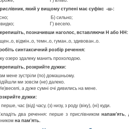
 вороже; Г) вліво.
Прислівник, який у вищому ступені має суфікс -ш-:
 ясно; Б) сильно;
 швидко; Г) весело.
Перепишіть, позначивши наголос, вставляючи Н або НН:
ен..о, відмін..о, темн..о, гуман..о, здивован..о.
Зробіть синтаксичний розбір речення:
тку озеро здалеку манить прохолодою.
Перепишіть, розкрийте дужки:
Там мене зустріли (по) домашньому.
ідійшли ми зовсім (не) далеко.
Не)веселі, а дуже сумні очі дивились на мене.
Розкрийте дужки:
 перше, час (від) часу, (з) низу, з роду (віку), (ні) куди.
кладіть два речення: перше з прислівником
напам’
ять
,
нником
на пам
’
ять.