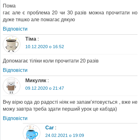
Пома
гає але є проблема 20 чи 30 разів можна прочитати но
дуже тяшко але помагає дякую
Відповіcти
Тіма
:
10.12.2020 о 16:52
Допомагає тіліки коли прочитати 20 разів
Відповіcти
Микуляк
:
09.12.2020 о 21:47
Вчу вірю ода до радості ніяк не запам’ятовується , вже не
можу завтра треба здати перший урок це кабзда)
Відповіcти
Car
:
24.02.2021 о 19:09