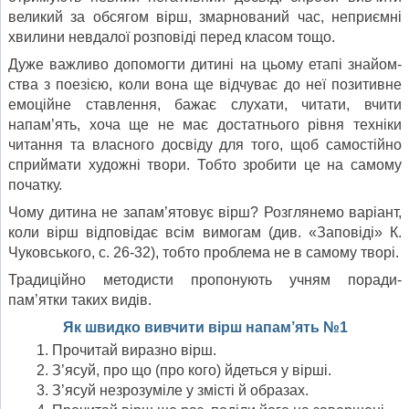
великий за обся­гом вірш, змарнований час, неприємні
хвилини невдалої роз­повіді перед класом тощо.
Дуже важливо допомогти дитині на цьому етапі знайом­
ства з поезією, коли вона ще відчуває до неї позитивне
емо­ційне ставлення, бажає слухати, читати, вчити
напам’ять, хоча ще не має достатнього рівня техніки
читання та власно­го досвіду для того, щоб самостійно
сприймати художні тво­ри. Тобто зробити це на самому
початку.
Чому дитина не запам’ятовує вірш? Розглянемо варі­ант,
коли вірш відповідає всім вимогам (див. «Заповіді» К.
Чуковського, с. 26-32), тобто проблема не в самому творі.
Традиційно методисти пропонують учням поради-
пам’ятки таких видів.
Як швидко вивчити вірш напам’ять №1
Прочитай виразно вірш.
З’ясуй, про що (про кого) йдеться у вірші.
З’ясуй незрозуміле у змісті й образах.