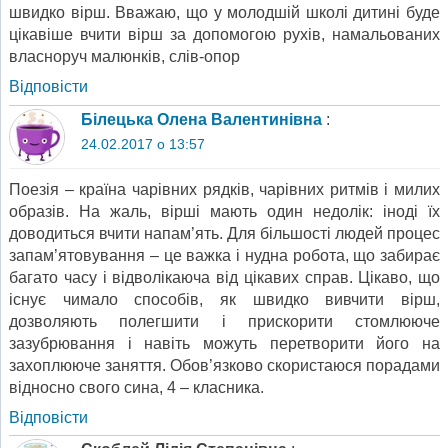
швидко вірш. Вважаю, що у молодшій школі дитині буде
цікавіше вчити вірш за допомогою рухів, намальованих
власноруч малюнків, слів-опор
Відповіcти
Білецька Олена Валентинівна
:
24.02.2017 о 13:57
Поезія – країна чарівних рядків, чарівних ритмів і милих
образів. На жаль, вірші мають один недолік: іноді їх
доводиться вчити напам’ять. Для більшості людей процес
запам’ятовування – це важка і нудна робота, що забирає
багато часу і відволікаюча від цікавих справ. Цікаво, що
існує чимало способів, як швидко вивчити вірш,
дозволяють полегшити і прискорити стомлююче
зазубрювання і навіть можуть перетворити його на
захоплююче заняття. Обов’язково скористаюся порадами
відносно свого сина, 4 – класника.
Відповіcти