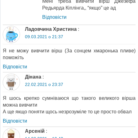
Мені треба вивчити вірш Джезефа
Редьярда Кіплінга,, “якщо” це ад
Відповіcти
Ладовчина Христина
:
09.03.2021 о 21:37
Я не можу вивчити вірш (За сонцем хмаронька пливе)
поможіть
Відповіcти
Дінана
:
22.02.2021 о 23:37
Я шось крепко сумніваюся що такого великого вірша
можна вивчити
А ще якщо поняти щось незрозуміле то це просто обвал
Відповіcти
Арсеній
: