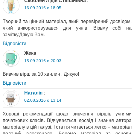
Скоблей Лідія Степанівна
:
16.09.2016 о 18:05
Творчий та цінний матеріал, який перевірений досвідом,
який використовувався для учнів. Візьму собі на
замітку.Дякую Вам.
Відповіcти
Жека
:
15.09.2016 о 20:03
Вивчив вірш за 10 хвилин . Дякую!
Відповіcти
Наталія
:
02.08.2016 о 13:14
Хороші рекомендації щодо вивчення віршів учнями
початкових класів. Відчувається досвід і знання автора
матеріалу в цій галузі. І стаття читається легко – матеріал
поданий вдосконало. Беремо матеріал за основу,