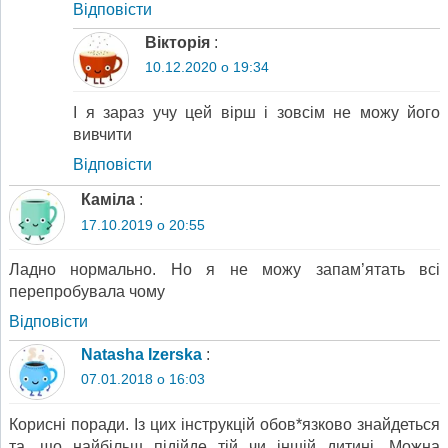
Відповіcти
Вікторія
:
10.12.2020 о 19:34
І я зараз учу цей вірш і зовсім не можу його
вивчити
Відповіcти
Каміла
:
17.10.2019 о 20:55
Ладно нормально. Но я не можу запам’ятать всі
перепробувала чому
Відповіcти
Natasha Izerska
:
07.01.2018 о 16:03
Корисні поради. Із цих інструкцій обов*язково знайдеться
та, що найбільш підійде тій чи іншій дитині. Можна