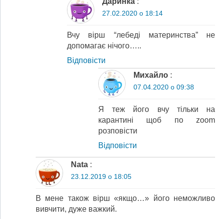
Даринка
:
27.02.2020 о 18:14
Вчу вірш “лебеді материнства” не
допомагає нічого…..
Відповіcти
Михайло
:
07.04.2020 о 09:38
Я теж його вчу тільки на
карантині щоб по zoom
розповісти
Відповіcти
Nata
:
23.12.2019 о 18:05
В мене також вірш «якщо…» його неможливо
вивчити, дуже важкий.