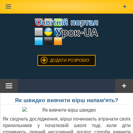
Наверх
ДОДАТИ РОЗРОБКУ
Як швидко вивчити вірш напам’ять?
Як свідчать дослідження, вірші починають втрачати своїх
прихильників у початковій школі тоді, коли діти
отримують певний негативний досвід: спроби вивчити