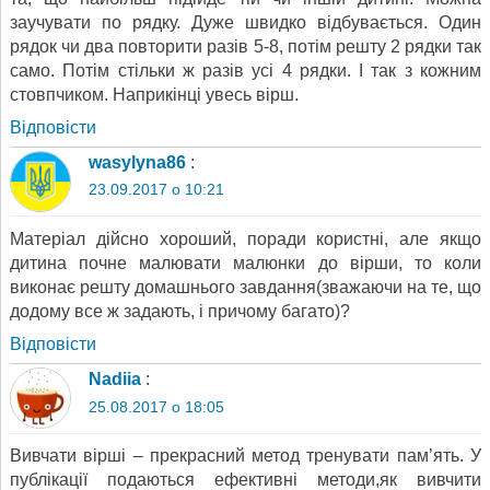
заучувати по рядку. Дуже швидко відбувається. Один
рядок чи два повторити разів 5-8, потім решту 2 рядки так
само. Потім стільки ж разів усі 4 рядки. І так з кожним
стовпчиком. Наприкінці увесь вірш.
Відповіcти
wasylyna86
:
23.09.2017 о 10:21
Матеріал дійсно хороший, поради користні, але якщо
дитина почне малювати малюнки до вірши, то коли
виконає решту домашнього завдання(зважаючи на те, що
додому все ж задають, і причому багато)?
Відповіcти
Nadiia
:
25.08.2017 о 18:05
Вивчати вірші – прекрасний метод тренувати пам’ять. У
публікації подаються ефективні методи,як вивчити