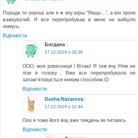
Поради то хороші але я ж вчу вірш “Якщо…”, а він трохи
важкуватий. Я все перепробував в мене не вийшло
чомусь.
Відповіcти
Богдана
:
17.12.2019 о 20:38
ООО, моя ровесниця ! Вітаю! Я теж вчу. Ніяк не
лізе в голову . Вже все перепробувала не
запам’ятовується ніяким способом.☹️
Відповіcти
Dasha.Nazarova
:
17.12.2019 о 21:44
Ооо я тоже його вчу, вже тиждень як питаюсь
Відповіcти