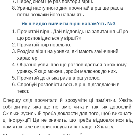
Перед сном ще раз повтори вірш.
Уранці наступного дня прочитай вірш ще раз, а
потім розкажи його напам’ять.
Як швидко вивчити вірш напам’ять №3
Прочитай вірш. Дай відповідь на запитання «Про
що розповідається у вірші?»
Прочитай твір повільно.
Розділи вірш на уривки, які мають закінчений
харак­тер.
Образно уяви, про що розповідається в кожному
урив­ку. Якщо можеш, зроби малюнок до них.
Прочитай декілька разів вірш уголос.
Спробуй розповісти весь вірш, підглядаючи в
текст.
Спершу слід прочитати й зрозуміти ці пам’ятки. Уявіть
собі дитину, яка ще не вміє читати так, як дорослий.
Скільки зусиль їй треба докласти для того, щоб виконати
ці інструк­ції! Це не значить, що треба відмовлятися від
пам’яток, але використовувати їх краще з 3 класу.