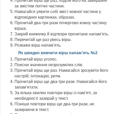
Прочитай вірш ще раз, поділи його на завершені
за змістом логічні частини.
Намагайся уявити собі зміст кожної частини у
відпо­відних картинках, образах.
Прочитай два-три рази почергово кожну частину
вірша.
Закрий книжечку й відтвори прочитане напам’ять.
Перечитай ще раз увесь вірш.
Розкажи вірш напам’ять.
Як швидко вивчити вірш напам’ять №2
Прочитай вірш уголос.
Поясни значення незрозумілих слів.
Прочитай вірш ще раз. Намагайся зрозуміти його
на­стрій, інтонацію, ритм.
Прочитай вірш ще два-три рази. Намагайся його
запам’ятати.
За кілька хвилин повтори вірш із пам’яті, за
необхід­ності зазирай у текст.
Пізніше повтори вірш ще два-три рази, не
зазираючи в текст.