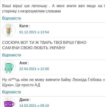
Ваші вірші ше легеньку . А мені вчити ввп якщо на і
сторінку з незрозумілим словами
Відповіcти
Катя
:
01.12.2021 о 13:54
СОСЮРА ВОТ ТИ Ж ТВАРЬ ТВОЇ ВІРШІ ГІВНО
САМ ВЧИ СВОЮ ЛЮБІТЬ УКРАЇНУ
Відповіcти
Аня
:
22.04.2021 о 12:00
Ну пі***ць ніяк не можу вивчити байку Леоніда Глібова «
Щука». Це просто АД
Відповіcти
Даня
:
14.03.2021 о 09:10