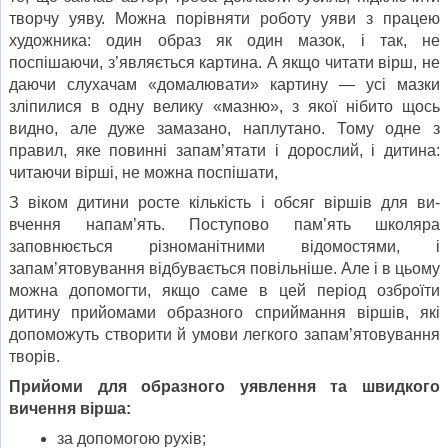
твор­чу уяву. Можна порівняти роботу уяви з працею
художника: один образ як один мазок, і так, не
поспішаючи, з’являється картина. А якщо читати вірш, не
даючи слухачам «домалю­вати» картину — усі мазки
зліпилися в одну велику «маз­ню», з якої нібито щось
видно, але дуже замазано, наплута­но. Тому одне з
правил, яке повинні запам’ятати і дорослий, і дитина:
читаючи вірші, не можна поспішати,
З віком дитини росте кількість і обсяг віршів для ви­
вчення напам’ять. Поступово пам’ять школяра
заповнюється різноманітними відомостями, і
запам’ятовування відбуваєть­ся повільніше. Але і в цьому
можна допомогти, якщо саме в цей період озброїти
дитину прийомами образного сприй­мання віршів, які
допоможуть створити й умови легкого запам’ятовування
творів.
Прийоми для образного уявлення та швидкого
вичення вірша:
за допомогою рухів;