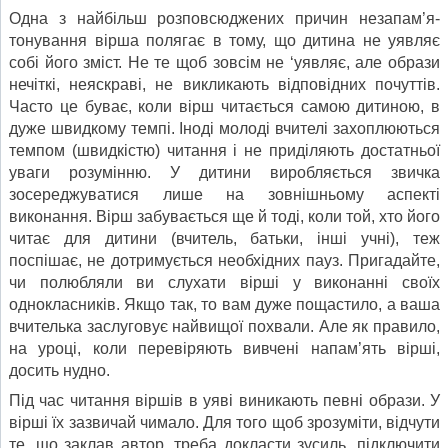
Одна з найбільш розповсюджених причин незапам’я-
тонування вірша полягає в тому, що дитина не уявляє
собі його зміст. Не те щоб зовсім не ‘уявляє, але образи
нечіткі, неяскраві, не викликають відповідних почуттів.
Часто це бу­ває, коли вірш читається самою дитиною, в
дуже швидкому темпі. Іноді молоді вчителі захоплюються
темпом (швидкістю) читання і не приділяють достатньої
уваги розумінню. У ди­тини виробляється звичка
зосереджуватися лише на зовніш­ньому аспекті
виконання. Вірш забувається ще й тоді, коли той, хто його
читає для дитини (вчитель, батьки, інші учні), теж
поспішає, не дотримується необхідних пауз. Пригадайте,
чи полюбляли ви слухати вірші у виконанні своїх
одноклас­ників. Якщо так, то вам дуже пощастило, а ваша
вчитель­ка заслуговує найвищої похвали. Але як правило,
на уроці, коли перевіряють вивчені напам’ять вірші,
досить нудно.
Під час читання віршів в уяві виникають певні образи. У
вірші їх зазвичай чимало. Для того щоб зрозуміти, відчути
те, що заклав автор, треба докласти зусиль, підключити