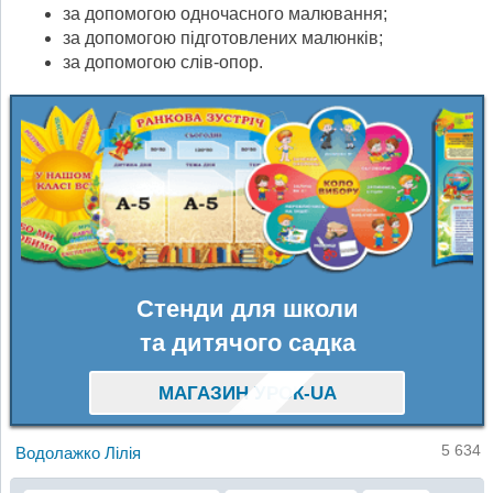
за допомогою одночасного малювання;
за допомогою підготовлених малюнків;
за допомогою слів-опор.
Стенди для школи
та дитячого садка
МАГАЗИН УРОК-UA
5 634
Водолажко Лілія