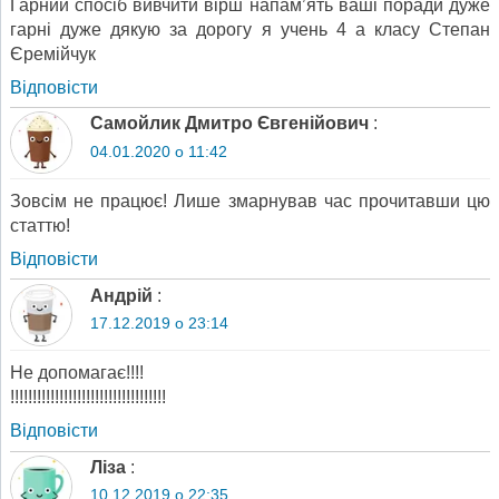
Гарний спосіб вивчити вірш напам’ять ваші поради дуже
гарні дуже дякую за дорогу я учень 4 а класу Степан
Єремійчук
Відповіcти
Самойлик Дмитро Євгенійович
:
04.01.2020 о 11:42
Зовсім не працює! Лише змарнував час прочитавши цю
статтю!
Відповіcти
Андрій
:
17.12.2019 о 23:14
Не допомагає!!!!
!!!!!!!!!!!!!!!!!!!!!!!!!!!!!!!!!!!
Відповіcти
Ліза
:
10.12.2019 о 22:35