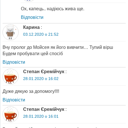
Ох, капець.. надіюсь жива ще.
Відповіcти
Карина
:
03.12.2020 о 21:52
Вчу пролог до Мойсея як його вивчити… Тупий вірш
Будем пробувати цей спосіб
Відповіcти
Степан Єремійчук
:
28.01.2020 о 16:02
Дуже дякую за допомогу!!!!
Відповіcти
Степан Єремійчук
:
28.01.2020 о 16:01