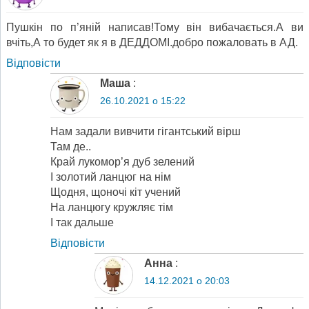
Пушкін по п’яній написав!Тому він вибачається.А ви
вчіть,А то будет як я в ДЕДДОМІ.добро пожаловать в АД.
Відповіcти
Маша
:
26.10.2021 о 15:22
Нам задали вивчити гігантський вірш
Там де..
Край лукомор’я дуб зелений
І золотий ланцюг на нім
Щодня, щоночі кіт учений
На ланцюгу кружляє тім
І так дальше
Відповіcти
Анна
:
14.12.2021 о 20:03