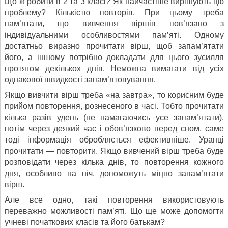
Що ж робити в 2 та 3 класі? Як найчастіше вирішують цю
проблему? Кількістю повторів. При цьому треба
пам’ятати, що вивчення віршів пов’язано з
індивідуальними особливос­тями пам’яті. Одному
достатньо виразно прочитати вірш, щоб запам’ятати
його, а іншому потрібно докладати для цьо­го зусилля
протягом декількох днів. Неможна вимагати від усіх
однакової швидкості запам’ятовування.
Якщо вивчити вірш треба «на завтра», то корисним буде
прийом повторення, рознесеного в часі. Тобто прочитати
кілька разів удень (не намагаючись усе запам’ятати),
потім через деякий час і обов’язково перед сном, саме
тоді інфор­мація обробляється ефективніше. Уранці
прочитати — по­вторити. Якщо вивчений вірш треба буде
розповідати через кілька днів, то повторення кожного
дня, особливо на ніч, до­поможуть міцно запам’ятати
вірш.
Але все одно, такі повторення використовують
переважно можливості пам’яті. Що ще може допомогти
учневі початко­вих класів та його батькам?