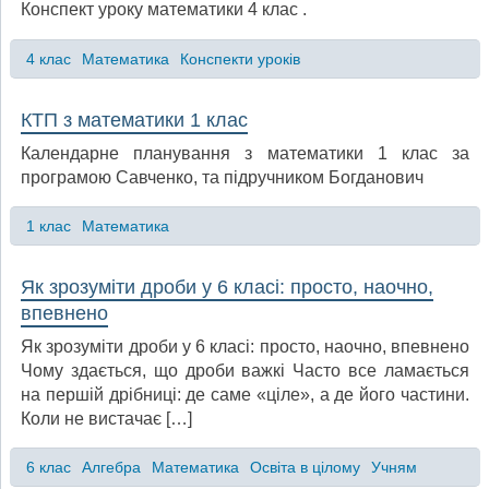
Конспект уроку математики 4 клас .
4 клас
Математика
Конспекти уроків
КТП з математики 1 клас
Календарне планування з математики 1 клас за
програмою Савченко, та підручником Богданович
1 клас
Математика
Як зрозуміти дроби у 6 класі: просто, наочно,
впевнено
Як зрозуміти дроби у 6 класі: просто, наочно, впевнено
Чому здається, що дроби важкі Часто все ламається
на першій дрібниці: де саме «ціле», а де його частини.
Коли не вистачає […]
6 клас
Алгебра
Математика
Освіта в цілому
Учням