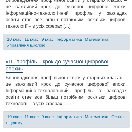
Впровадження профільної освіти у старших класах –
це важливий крок до сучасної цифрової епохи.
Інформаційно-технологічний профіль у закладах
освіти стає все більш потрібним, оскільки цифрові
технології – в усіх сферах […]
10 клас
11 клас
9 клас
Інформатика
Математика
Управління школою
«ІТ- профіль – крок до сучасної цифрової
епохи»
Впровадження профільної освіти у старших класах –
це важливий крок до сучасної цифрової епохи.
Інформаційно-технологічний профіль в закладах
освіти стає все більш потрібним, оскільки цифрові
технології – в усіх сферах […]
10 клас
11 клас
9 клас
Інформатика
Математика
Освіта
в цілому