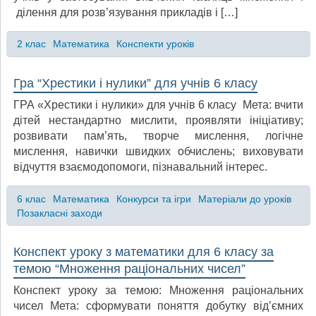
ділення для розв’язування прикладів і […]
2 клас
Математика
Конспекти уроків
Гра “Хрестики і нулики” для учнів 6 класу
ГРА «Хрестики і нулики» для учнів 6 класу Мета: вчити
дітей нестандартно мислити, проявляти ініціативу;
розвивати пам’ять, творче мислення, логічне
мислення, навички швидких обчислень; виховувати
відчуття взаємодопомоги, пізнавальний інтерес.
6 клас
Математика
Конкурси та ігри
Матеріали до уроків
Позакласні заходи
Конспект уроку з математики для 6 класу за
темою “Множення раціональних чисел”
Конспект уроку за темою: Множення раціональних
чисел Мета: сформувати поняття добутку від’ємних