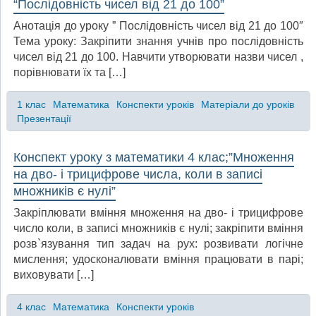
“Послідовність чисел від 21 до 100”
Анотація до уроку ” Послідовність чисел від 21 до 100″
Тема уроку: Закріпити знання учнів про послідовність
чисел від 21 до 100. Навчити утворювати назви чисел ,
порівнювати їх та […]
1 клас
Математика
Конспекти уроків
Матеріали до уроків
Презентації
Конспект уроку з математики 4 клас;”Множення
на дво- і трицифрове числа, коли в записі
множників є нулі”
Закріплювати вміння множення на дво- і трицифрове
число коли, в записі множників є нулі; закріпити вміння
розв`язування тип задач на рух: розвивати логічне
мислення; удосконалювати вміння працювати в парі;
виховувати […]
4 клас
Математика
Конспекти уроків