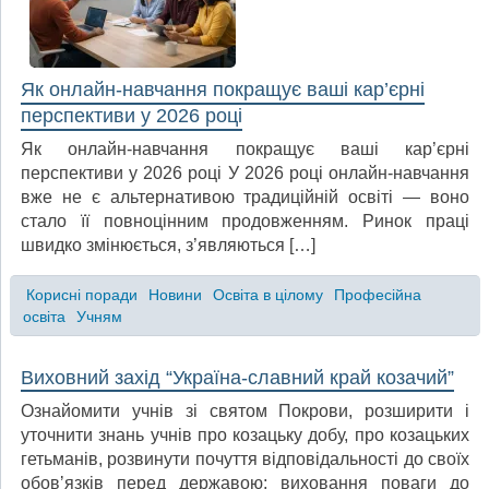
Як онлайн-навчання покращує ваші кар’єрні
перспективи у 2026 році
Як онлайн-навчання покращує ваші кар’єрні
перспективи у 2026 році У 2026 році онлайн-навчання
вже не є альтернативою традиційній освіті — воно
стало її повноцінним продовженням. Ринок праці
швидко змінюється, з’являються […]
Корисні поради
Новини
Освіта в цілому
Професійна
освіта
Учням
Виховний захід “Україна-славний край козачий”
Ознайомити учнів зі святом Покрови, розширити і
уточнити знань учнів про козацьку добу, про козацьких
гетьманів, розвинути почуття відповідальності до своїх
обовʼязків перед державою; виховання поваги до