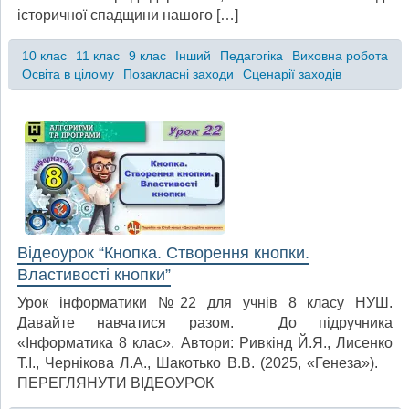
історичної спадщини нашого […]
10 клас
11 клас
9 клас
Інший
Педагогіка
Виховна робота
Освіта в цілому
Позакласні заходи
Сценарії заходів
Відеоурок “Кнопка. Створення кнопки.
Властивості кнопки”
Урок інформатики №22 для учнів 8 класу НУШ.
Давайте навчатися разом. До підручника
«Інформатика 8 клас». Автори: Ривкінд Й.Я., Лисенко
Т.І., Чернікова Л.А., Шакотько В.В. (2025, «Генеза»).
ПЕРЕГЛЯНУТИ ВІДЕОУРОК