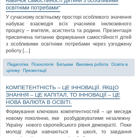
навичок самостійності дитини з особливими
освітніми потребами"
У сучасному освітньому просторі особливого значення
набуває взаємодія всіх учасників інклюзивного
процесу – вчителя, асистента та родини. Презентація
присвячена питанню формування самостійності дітей
з особливими освітніми потребами через узгоджену
роботу […]
Педагогіка
Психологія
Батькам
Виховна робота
Освіта в
цілому
Презентації
КОМПЕТЕНТНІСТЬ – ЦЕ ІННОВАЦІЇ. ЯКЩО
ЗНАННЯ – ЦЕ КАПІТАЛ, ТО ІННОВАЦІЇ – ЦЕ
НОВА ВАЛЮТА В ОСВІТІ.
Формування ключових компетентностей – це меседж
новому поколінню, яке розбудовуватиме незалежну
Україну нового європейського рівня демократії. Поки
молоді люди навчаються в школі, то завдання