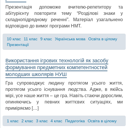
Презентація допоможе вчителю-репетитору та
абітурієнту повторити тему “Розділові знаки у
складнопідрядному реченні”. Матеріал узагальнено
відповідно до вимог програми НМТ.
10 клас
11 клас
9 клас
Українська мова
Освіта в цілому
Презентації
Використання ігрових технологій як засобу
формування предметних компетентностей
молодших школярів НУШ
Гра супроводжує людину протягом усього життя,
протягом усього існування людства. Адже, в якійсь
мірі, усе наше життя – це гра. Навіть стаючи дорослим,
опиняючись у певних життєвих ситуаціях, ми
приміряємо […]
1 клас
2 клас
3 клас
4 клас
Педагогіка
Освіта в цілому