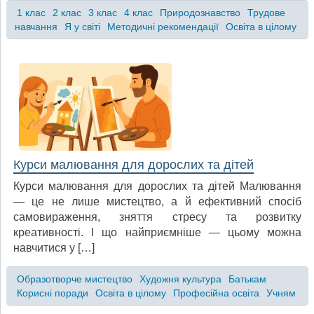
1 клас
2 клас
3 клас
4 клас
Природознавство
Трудове
навчання
Я у світі
Методичні рекомендації
Освіта в цілому
Курси малювання для дорослих та дітей
Курси малювання для дорослих та дітей Малювання
— це не лише мистецтво, а й ефективний спосіб
самовираження, зняття стресу та розвитку
креативності. І що найприємніше — цьому можна
навчитися у […]
Образотворче мистецтво
Художня культура
Батькам
Корисні поради
Освіта в цілому
Професійна освіта
Учням