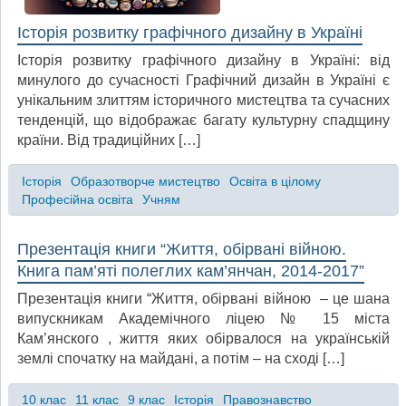
Історія розвитку графічного дизайну в Україні
Історія розвитку графічного дизайну в Україні: від
минулого до сучасності Графічний дизайн в Україні є
унікальним злиттям історичного мистецтва та сучасних
тенденцій, що відображає багату культурну спадщину
країни. Від традиційних […]
Історія
Образотворче мистецтво
Освіта в цілому
Професійна освіта
Учням
Презентація книги “Життя, обірвані війною.
Книга пам’яті полеглих кам’янчан, 2014-2017”
Презентація книги “Життя, обірвані війною – це шана
випускникам Академічного ліцею № 15 міста
Кам’янского , життя яких обірвалося на українській
землі спочатку на майдані, а потім – на сході […]
10 клас
11 клас
9 клас
Історія
Правознавство