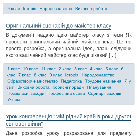
9 клас
Історія
Народознавство
Виховна робота
Оригінальний сценарій до майстер класу
В документі надано ідею майстер класу з теми Як
провести оригінальний чайний майстер клас. Це не
просто розробка, а оригінальна ідея, план, слідуючи
якого ваш чайний майстер клас буде цікавий […]
1 клас
10 клас
11 клас
2 клас
3 клас
4 клас
5 клас
6
клас
7 клас
8 клас
9 клас
Історія
Народознавство
Образотворче мистецтво
Педагогіка
Трудове навчання
Я у
світі
Виховна робота
Корисні поради
Планування
Позакласні заходи
Професійна освіта
Сценарії заходів
Учням
Урок-конференція “Мій рідний край в роки Другої
світової війни”
Дана розробка уроку розрахована для предмету