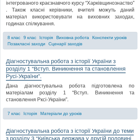
інтегрованого краєзнавчого курсу “Харківщинознаство”
. Також класні керівники, вчителі можуть даний
матеріал використовувати на виховних заходах,
годинах спілкування.
8 клас
9 клас
Історія
Виховна робота
Конспекти уроків
Позакласні заходи
Сценарії заходів
Діагностувальна робота з історії України з
розділу 1 “Вступ. Виникнення та становлення
Русі-України”.
Дана діагностувальна робота підготовлена по
матеріалам розділу 1 “Вступ. Виникнення та
становлення Рксі-України”.
7 клас
Історія
Матеріали до уроків
Діагностувальна робота з історії України до теми
з розділу 3 “Київська держава у другій половині