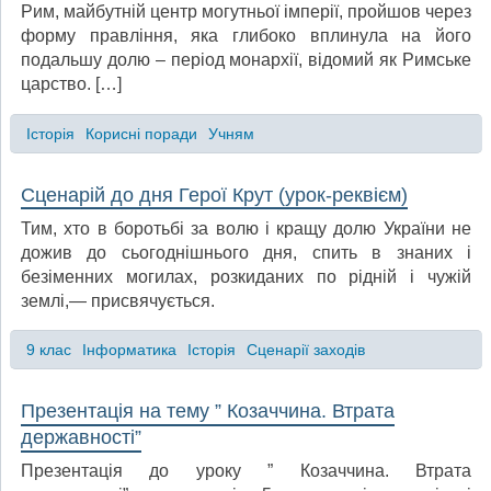
Рим, майбутній центр могутньої імперії, пройшов через
форму правління, яка глибоко вплинула на його
подальшу долю – період монархії, відомий як Римське
царство. […]
Історія
Корисні поради
Учням
Сценарій до дня Герої Крут (урок-реквієм)
Тим, хто в боротьбі за волю і кращу долю України не
дожив до сьогоднішнього дня, спить в знаних і
безіменних могилах, розкиданих по рідній і чужій
землі,— присвячується.
9 клас
Інформатика
Історія
Сценарії заходів
Презентація на тему ” Козаччина. Втрата
державності”
Презентація до уроку ” Козаччина. Втрата