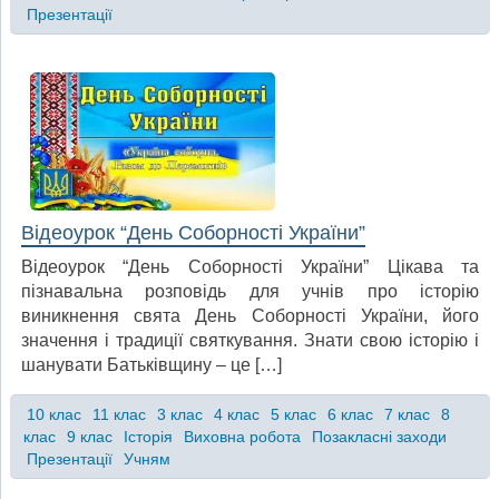
Презентації
Відеоурок “День Соборності України”
Відеоурок “День Соборності України” Цікава та
пізнавальна розповідь для учнів про історію
виникнення свята День Соборності України, його
значення і традиції святкування. Знати свою історію і
шанувати Батьківщину – це […]
10 клас
11 клас
3 клас
4 клас
5 клас
6 клас
7 клас
8
клас
9 клас
Історія
Виховна робота
Позакласні заходи
Презентації
Учням