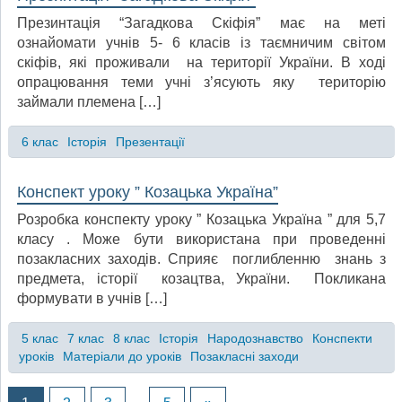
Презинтація “Загадкова Скіфія” має на меті
ознайомати учнів 5- 6 класів із таємничим світом
скіфів, які проживали на території України. В ході
опрацювання теми учні з’ясують яку територію
займали племена […]
6 клас
Історія
Презентації
Конспект уроку ” Козацька Україна”
Розробка конспекту уроку ” Козацька Україна ” для 5,7
класу . Може бути використана при проведенні
позакласних заходів. Сприяє поглибленню знань з
предмета, історії козацтва, України. Покликана
формувати в учнів […]
5 клас
7 клас
8 клас
Історія
Народознавство
Конспекти
уроків
Матеріали до уроків
Позакласні заходи