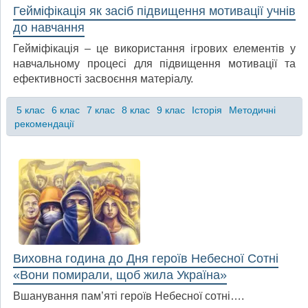
Гейміфікація як засіб підвищення мотивації учнів
до навчання
Гейміфікація – це використання ігрових елементів у
навчальному процесі для підвищення мотивації та
ефективності засвоєння матеріалу.
5 клас
6 клас
7 клас
8 клас
9 клас
Історія
Методичні
рекомендації
Виховна година до Дня героїв Небесної Сотні
«Вони помирали, щоб жила Україна»
Вшанування пам’яті героїв Небесної сотні….