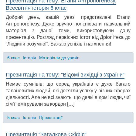
Презентація на тему: Етапи Антропогенезу.
Всесвітня історія 6 клас
Добрий день, вашій увазі представлені Етапи
Антропогенезу. Дуже зручно пояснювати навчальний
матеріал з даної теми, використовуючи дану
презентацію. Розгляд первісних істот від Дріопітека до
“Людини розумної”. Бажаю успіхів і натхнення!
6 клас
Історія
Матеріали до уроків
Презинтація на тему: “Відомі вихідці з України”
Немає сумнівів, що серед українців є дуже багато
талановитих людей, які досягли успіху у різних сферах
діяльності. Але не всі знають, що деякі відомі люди, чиї
сім’ї емігрували за кордон […]
5 клас
Історія
Презентації
Презинтація “Загадкова Скіфія”