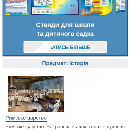
Стенди для школи
та дитячого садка
ДІЗНАТИСЬ БІЛЬШЕ
Предмет:
Історія
Римське царство
Римське царство На ранніх етапах свого існування