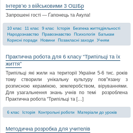
Інтерв’ю з військовими 3 ОШБр
Запрошені гості — Ґапонець та Акула!
10 клас
11 клас
9 клас
Історія
Безпека життєдіяльності
Народознавство
Правознавство
Психологія
Батькам
Корисні поради
Новини
Позакласні заходи
Учням
Практична робота для 6 класу “Трипільці та їх
життя”
Трипільці які жили на території України 5-6 тис. років
тому створили унікальну культуру пов”язану з
розписною керамікою, землеробством, віруваннями.
Для узагальнення знань учнів по темі розроблена
Практична робота “Трипільці та […]
6 клас
Історія
Контрольні роботи
Матеріали до уроків
Методична розробка для учителів