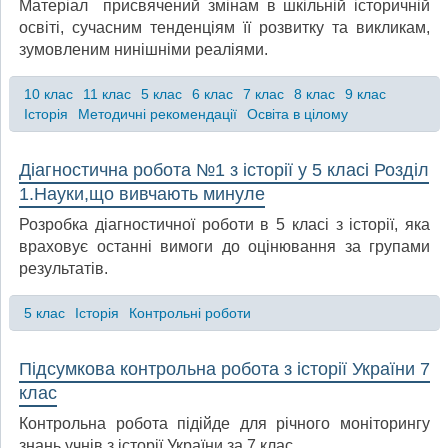
Матеріал присвячений змінам в шкільній історичній
освіті, сучасним тенденціям її розвитку та викликам,
зумовленим нинішніми реаліями.
10 клас
11 клас
5 клас
6 клас
7 клас
8 клас
9 клас
Історія
Методичні рекомендації
Освіта в цілому
Діагностична робота №1 з історії у 5 класі Розділ
1.Науки,що вивчають минуле
Розробка діагностичної роботи в 5 класі з історії, яка
враховує останні вимоги до оцінювання за групами
результатів.
5 клас
Історія
Контрольні роботи
Підсумкова контрольна робота з історії України 7
клас
Контрольна робота підійде для річного моніторингу
знань учнів з історії України за 7 клас.