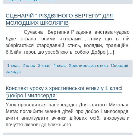
СЦЕНАРІЙ ” РІЗДВЯНОГО ВЕРТЕПУ” ДЛЯ
МОЛОДШИХ ШКОЛЯРІВ
Сучасна Вертепна Різдвяна вистава чудово
буде зіграна юними акторами , тому що в ній
зберігається стародавній стиль, колядки, традиційні
біблійні герої, що уособлюють собою Добро […]
1 клас
2 клас
3 клас
4 клас
Християнська етика
Сценарії
заходів
Конспект уроку з християнської етики у 1 класі
“Добро і милосердя”
Урок проводиться напередодні Дня святого Миколая.
Мета: поглибити знання дітей про добро і милосердя,
вчити аналізувати вчинки дійових осіб, виховувати
почуття любові до ближнього.