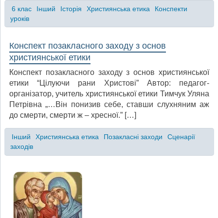
6 клас
Інший
Історія
Християнська етика
Конспекти
уроків
Конспект позакласного заходу з основ
християнської етики
Конспект позакласного заходу з основ християнської
етики “Цілуючи рани Христові” Автор: педагог-
організатор, учитель християнської етики Тимчук Уляна
Петрівна „…Він понизив себе, ставши слухняним аж
до смерти, смерти ж – хресної.” […]
Інший
Християнська етика
Позакласні заходи
Сценарії
заходів