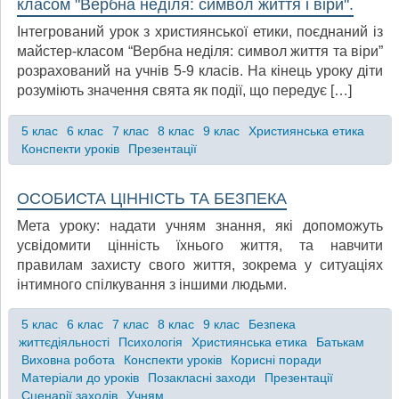
класом "Вербна неділя: символ життя і віри".
Інтегрований урок з християнської етики, поєднаний із
майстер-класом “Вербна неділя: символ життя та віри”
розрахований на учнів 5-9 класів. На кінець уроку діти
розуміють значення свята як події, що передує […]
5 клас
6 клас
7 клас
8 клас
9 клас
Християнська етика
Конспекти уроків
Презентації
ОСОБИСТА ЦІННІСТЬ ТА БЕЗПЕКА
Мета уроку: надати учням знання, які допоможуть
усвідомити цінність їхнього життя, та навчити
правилам захисту свого життя, зокрема у ситуаціях
інтимного спілкування з іншими людьми.
5 клас
6 клас
7 клас
8 клас
9 клас
Безпека
життєдіяльності
Психологія
Християнська етика
Батькам
Виховна робота
Конспекти уроків
Корисні поради
Матеріали до уроків
Позакласні заходи
Презентації
Сценарії заходів
Учням