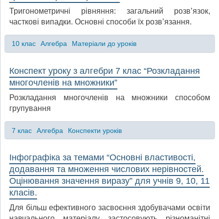
Тригонометричні рівняння: загальний розв’язок,
часткові випадки. Основні способи їх розв’язання.
10 клас
Алгебра
Матеріали до уроків
Конспект уроку з алгебри 7 клас “Розкладання
многочленів на множники”
Розкладання многочленів на множники способом
групування
7 клас
Алгебра
Конспекти уроків
Інфографіка за темами “Основні властивості,
додавання та множення числових нерівностей.
Оцінювання значення виразу” для учнів 9, 10, 11
класів.
Для більш ефективного засвоєння здобувачами освіти
навчального матеріалу застосовують різноманітні