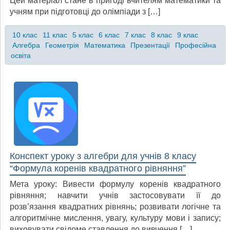
Цей матеріал стане в пригоді вчителям математики та
учням при підготовці до олімпіади з […]
10 клас
11 клас
5 клас
6 клас
7 клас
8 клас
9 клас
Алгебра
Геометрія
Математика
Презентації
Професійна
освіта
Конспект уроку з алгебри для учнів 8 класу
“Формула коренів квадратного рівняння”
Мета уроку: Вивести формулу коренів квадратного
рівняння; навчити учнів застосовувати її до
розв’язання квадратних рівнянь; розвивати логічне та
алгоритмічне мислення, увагу, культуру мови і запису;
виховувати свідоме ставлення до вивчення […]