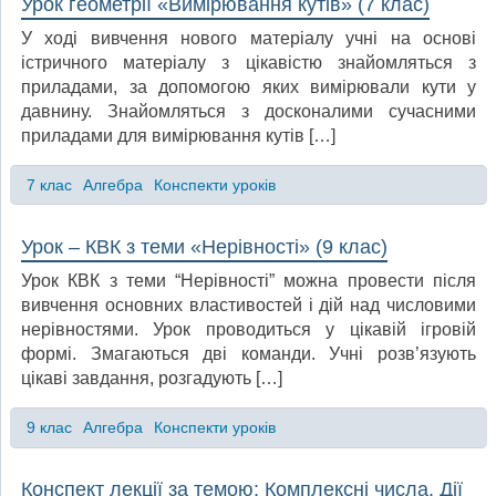
Урок геометрії «Вимірювання кутів» (7 клас)
У ході вивчення нового матеріалу учні на основі
істричного матеріалу з цікавістю знайомляться з
приладами, за допомогою яких вимірювали кути у
давнину. Знайомляться з досконалими сучасними
приладами для вимірювання кутів […]
7 клас
Алгебра
Конспекти уроків
Урок – КВК з теми «Нерівності» (9 клас)
Урок КВК з теми “Нерівності” можна провести після
вивчення основних властивостей і дій над числовими
нерівностями. Урок проводиться у цікавій ігровій
формі. Змагаються дві команди. Учні розв’язують
цікаві завдання, розгадують […]
9 клас
Алгебра
Конспекти уроків
Конспект лекції за темою: Комплексні числа. Дії