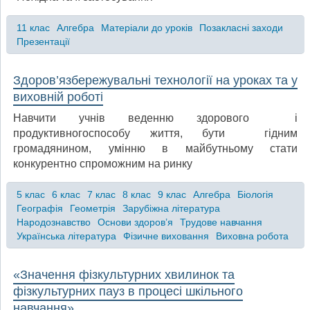
11 клас
Алгебра
Матеріали до уроків
Позакласні заходи
Презентації
Здоров’язбережувальні технології на уроках та у
виховній роботі
Навчити учнів веденню здорового і
продуктивногоспособу життя, бути гідним
громадянином, умінню в майбутньому стати
конкурентно спроможним на ринку
5 клас
6 клас
7 клас
8 клас
9 клас
Алгебра
Біологія
Географія
Геометрія
Зарубіжна література
Народознавство
Основи здоров’я
Трудове навчання
Українська література
Фізичне виховання
Виховна робота
«Значення фізкультурних хвилинок та
фізкультурних пауз в процесі шкільного
навчання»