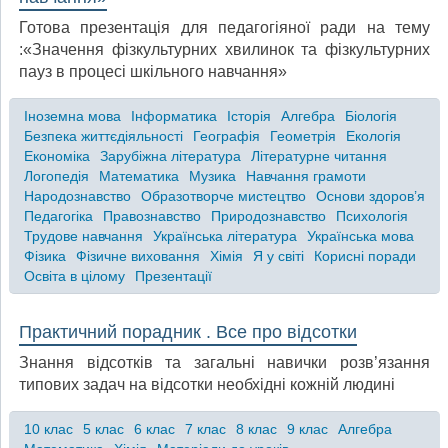
Готова презентація для педагогіяної ради на тему
:«Значення фізкультурних хвилинок та фізкультурних
пауз в процесі шкільного навчання»
Іноземна мова
Інформатика
Історія
Алгебра
Біологія
Безпека життєдіяльності
Географія
Геометрія
Екологія
Економіка
Зарубіжна література
Літературне читання
Логопедія
Математика
Музика
Навчання грамоти
Народознавство
Образотворче мистецтво
Основи здоров’я
Педагогіка
Правознавство
Природознавство
Психологія
Трудове навчання
Українська література
Українська мова
Фізика
Фізичне виховання
Хімія
Я у світі
Корисні поради
Освіта в цілому
Презентації
Практичний порадник . Все про відсотки
Знання відсотків та загальні навички розв’язання
типових задач на відсотки необхідні кожній людині
10 клас
5 клас
6 клас
7 клас
8 клас
9 клас
Алгебра