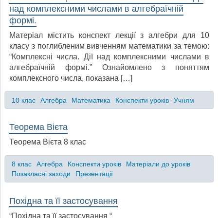
над комплексними числами в алгебраїчній
формі.
Матеріал містить конспект лекції з алгебри для 10
класу з поглибленим вивченням математики за темою:
“Комплексні числа. Дії над комплексними числами в
алгебраїчній формі.” Ознайомлено з поняттям
комплексного числа, показана […]
10 клас
Алгебра
Математика
Конспекти уроків
Учням
Теорема Вієта
Теорема Вієта 8 клас
8 клас
Алгебра
Конспекти уроків
Матеріали до уроків
Позакласні заходи
Презентації
Похідна та її застосування
“Похідна та її застосування “