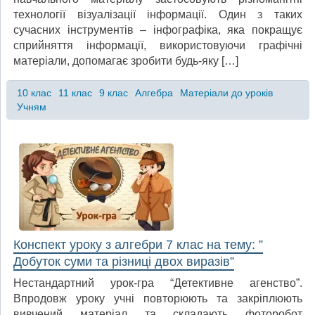
технології візуалізації інформації. Один з таких
сучасних інструментів – інфографіка, яка покращує
сприйняття інформації, використовуючи графічні
матеріали, допомагає зробити будь-яку […]
10 клас
11 клас
9 клас
Алгебра
Матеріали до уроків
Учням
Конспект уроку з алгебри 7 клас на тему: ”
Добуток суми та різниці двох виразів”
Нестандартний урок-гра “Детективне агенство”.
Впродовж уроку учні повторюють та закріплюють
вивчений матеріал та складають фоторобот