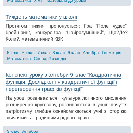
Математика
Хімія
Матеріали до уроків
Тиждень математики у школі
Протягом тижня пропонується: Гра “Поле чудес”,
брейн-ринг, конкурс-гра “Найрозумніший”, Що?Де?
Коли?, математичний КВК
5 клас
6 клас
7 клас
8 клас
9 клас
Алгебра
Геометрія
Математика
Сценарії заходів
Конспект уроку з алгебри 9 клас “Квадратична
функція. Дослідження квадратичної функції і
перетворення графіків функції”
На уроці розвивається культура логічного мислення,
розширення кругозору, розвиваються в учнів почуття
патріотизму, глибше ознайомлюються учні з історією,
звичаями та традиціями рідного краю
9 клас
Алгебра