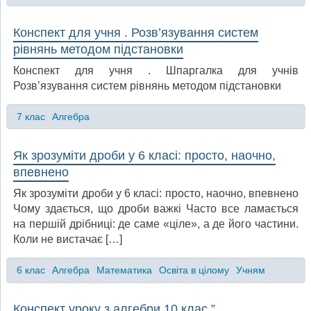
Конспект для учня . Розв’язування систем
рівнянь методом підстановки
Конспект для учня . Шпаргалка для учнів
Розв’язування систем рівнянь методом підстановки
7 клас
Алгебра
Як зрозуміти дроби у 6 класі: просто, наочно,
впевнено
Як зрозуміти дроби у 6 класі: просто, наочно, впевнено
Чому здається, що дроби важкі Часто все ламається
на першій дрібниці: де саме «ціле», а де його частини.
Коли не вистачає […]
6 клас
Алгебра
Математика
Освіта в цілому
Учням
Конспект уроку з алгебри 10 клас ”