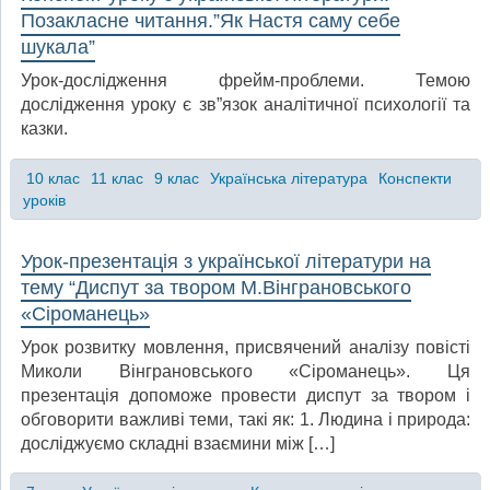
Позакласне читання.”Як Настя саму себе
шукала”
Урок-дослідження фрейм-проблеми. Темою
дослідження уроку є зв”язок аналітичної психології та
казки.
10 клас
11 клас
9 клас
Українська література
Конспекти
уроків
Урок-презентація з української літератури на
тему “Диспут за твором М.Вінграновського
«Сіроманець»
Урок розвитку мовлення, присвячений аналізу повісті
Миколи Вінграновського «Сіроманець». Ця
презентація допоможе провести диспут за твором і
обговорити важливі теми, такі як: 1. Людина і природа:
досліджуємо складні взаємини між […]