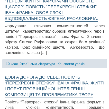
“ТЕРЕЗИ ЖИТТЯ: КАР’ЄРА ЧИ ОСОБИСТЕ
ЩАСТЯ?” ПОВІСТЬ “ПЕРЕХРЕСНІ СТЕЖКИ”
ІВАН ФРАНКА. ОБОВ’ЯЗОК І
ВІДПОВІДАЛЬНІСТЬ ЄВГЕНА РАФАЛОВИЧА.
Формування ключових компетентностей через
цитатну характеристику образів літературних героїв
повісті “Перехресні стежки” Івана Франка. Значення
образу Євгена Рафаловича та секрет його успішної
кар’єри. Крах сімейного щастя. Аб’юзерство. Що
важливіше: кар’єра […]
10 клас
Українська література
Конспекти уроків
ДОВГА ДОРОГА ДО СЕБЕ. ПОВІСТЬ
“ПЕРЕХРЕСНІ СТЕЖКИ” ІВАНА ФРАНКА. ЖИТТІ
І ПОБУТ ПРОВІНЦІЙНОЇ ІНТЕЛІГЕНЦІЇ.
КОМПОЗИЦІЯ ТА ПРОБЛЕМАТИКА ТВОРУ
Повість “Перехресні стежки” Івана Франка формує в
учнів ключові компетентності. Предметні