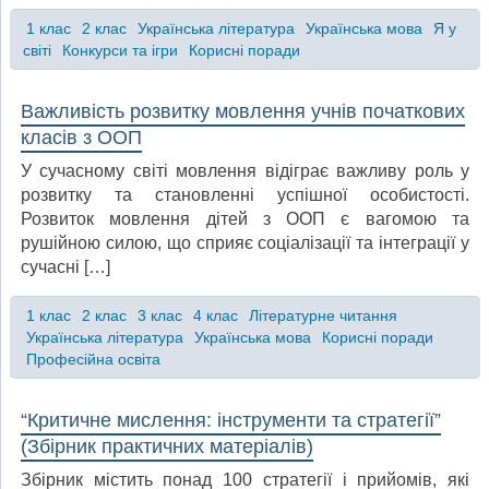
1 клас
2 клас
Українська література
Українська мова
Я у
світі
Конкурси та ігри
Корисні поради
Важливість розвитку мовлення учнів початкових
класів з ООП
У сучасному світі мовлення відіграє важливу роль у
розвитку та становленні успішної особистості.
Розвиток мовлення дітей з ООП є вагомою та
рушійною силою, що сприяє соціалізації та інтеграції у
сучасні […]
1 клас
2 клас
3 клас
4 клас
Літературне читання
Українська література
Українська мова
Корисні поради
Професійна освіта
“Критичне мислення: інструменти та стратегії”
(Збірник практичних матеріалів)
Збірник містить понад 100 стратегії і прийомів, які