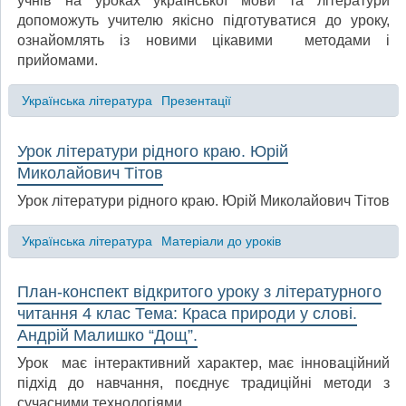
учнів на уроках української мови та літератури
допоможуть учителю якісно підготуватися до уроку,
ознайомлять із новими цікавими методами і
прийомами.
Українська література
Презентації
Урок літератури рідного краю. Юрій
Миколайович Тітов
Урок літератури рідного краю. Юрій Миколайович Тітов
Українська література
Матеріали до уроків
План-конспект відкритого уроку з літературного
читання 4 клас Тема: Краса природи у слові.
Андрій Малишко “Дощ”.
Урок має інтерактивний характер, має інноваційний
підхід до навчання, поєднує традиційні методи з
сучасними технологіями.