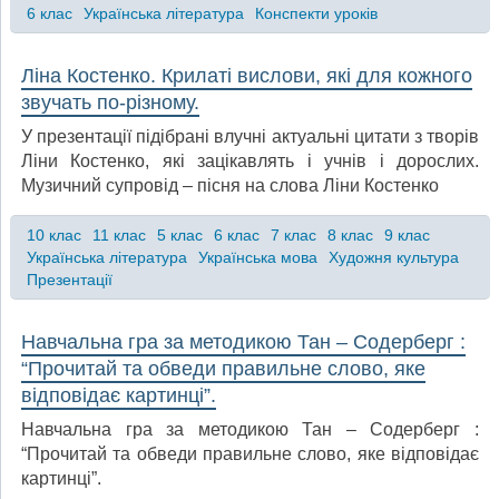
6 клас
Українська література
Конспекти уроків
Ліна Костенко. Крилаті вислови, які для кожного
звучать по-різному.
У презентації підібрані влучні актуальні цитати з творів
Ліни Костенко, які зацікавлять і учнів і дорослих.
Музичний супровід – пісня на слова Ліни Костенко
10 клас
11 клас
5 клас
6 клас
7 клас
8 клас
9 клас
Українська література
Українська мова
Художня культура
Презентації
Навчальна гра за методикою Тан – Содерберг :
“Прочитай та обведи правильне слово, яке
відповідає картинці”.
Навчальна гра за методикою Тан – Содерберг :
“Прочитай та обведи правильне слово, яке відповідає
картинці”.