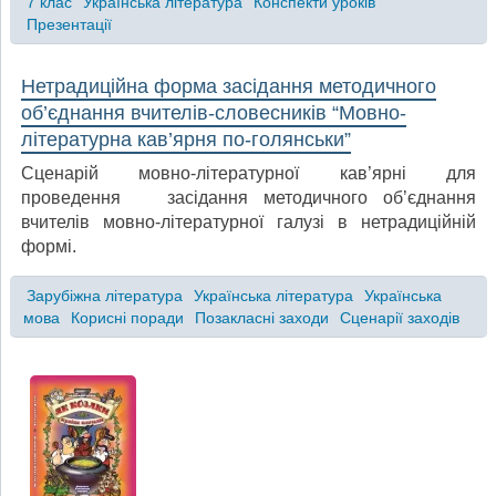
7 клас
Українська література
Конспекти уроків
Презентації
Нетрадиційна форма засідання методичного
об’єднання вчителів-словесників “Мовно-
літературна кав’ярня по-голянськи”
Сценарій мовно-літературної кав’ярні для
проведення засідання методичного об’єднання
вчителів мовно-літературної галузі в нетрадиційній
формі.
Зарубіжна література
Українська література
Українська
мова
Корисні поради
Позакласні заходи
Сценарії заходів