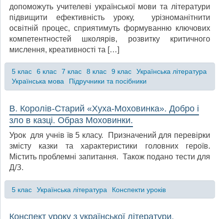
допоможуть учителеві української мови та літератури
підвищити ефективність уроку, урізноманітнити
освітній процес, сприятимуть формуванню ключових
компетентностей школярів, розвитку критичного
мислення, креативності та […]
5 клас
6 клас
7 клас
8 клас
9 клас
Українська література
Українська мова
Підручники та посібники
В. Королів-Старий «Хуха-Моховинка». Добро і
зло в казці. Образ Моховинки.
Урок для учнів їв 5 класу. Призначений для перевірки
змісту казки та характеристики головних героїв.
Містить проблемні запитання. Також подано тести для
Д/З.
5 клас
Українська література
Конспекти уроків
Конспект уроку з української літератури.