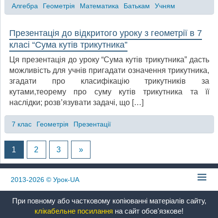
Алгебра
Геометрія
Математика
Батькам
Учням
Презентація до відкритого уроку з геометрії в 7
класі “Сума кутів трикутника”
Ця презентація до уроку “Сума кутів трикутника” дасть
можливість для учнів пригадати означення трикутника,
згадати про класифікацію трикутників за
кутами,теорему про суму кутів трикутника та її
наслідки; розв’язувати задачі, що […]
7 клас
Геометрія
Презентації
1
2
3
»
2013-2026
© Урок-UA
При повному або частковому копіюванні матеріалів сайту,
клікабельне посилання
на сайт обов'язкове!