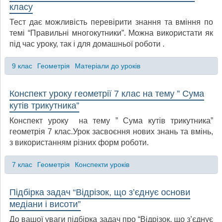
класу
Тест дає можливість перевірити знання та вміння по
темі “Правильні многокутники”. Можна використати як
під час уроку, так і для домашньої роботи .
9 клас
Геометрія
Матеріали до уроків
Конспект уроку геометрії 7 клас на тему ” Сума
кутів трикутника”
Конспект уроку на тему ” Сума кутів трикутника”
геометрія 7 клас.Урок засвоєння нових знань та вмінь,
з використанням різних форм роботи.
7 клас
Геометрія
Конспекти уроків
Підбірка задач “Відрізок, що з’єднує основи
медіани і висоти”
До вашої уваги підбірка задач про “Відрізок, що з’єднує