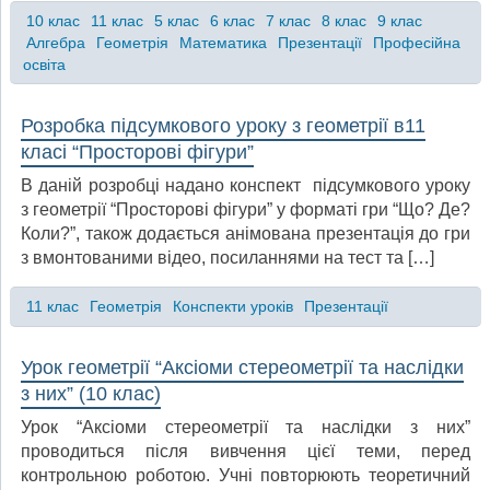
10 клас
11 клас
5 клас
6 клас
7 клас
8 клас
9 клас
Алгебра
Геометрія
Математика
Презентації
Професійна
освіта
Розробка підсумкового уроку з геометрії в11
класі “Просторові фігури”
В даній розробці надано конспект підсумкового уроку
з геометрії “Просторові фігури” у форматі гри “Що? Де?
Коли?”, також додається анімована презентація до гри
з вмонтованими відео, посиланнями на тест та […]
11 клас
Геометрія
Конспекти уроків
Презентації
Урок геометрії “Аксіоми стереометрії та наслідки
з них” (10 клас)
Урок “Аксіоми стереометрії та наслідки з них”
проводиться після вивчення цієї теми, перед
контрольною роботою. Учні повторюють теоретичний