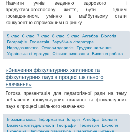
Навчити учнів веденню здорового і
продуктивногоспособу життя, бути гідним
громадянином, умінню в майбутньому стати
конкурентно спроможним на ринку
5 клас
6 клас
7 клас
8 клас
9 клас
Алгебра
Біологія
Географія
Геометрія
Зарубіжна література
Народознавство
Основи здоров’я
Трудове навчання
Українська література
Фізичне виховання
Виховна робота
«Значення фізкультурних хвилинок та
фізкультурних пауз в процесі шкільного
навчання»
Готова презентація для педагогіяної ради на тему
:«Значення фізкультурних хвилинок та фізкультурних
пауз в процесі шкільного навчання»
Іноземна мова
Інформатика
Історія
Алгебра
Біологія
Безпека життєдіяльності
Географія
Геометрія
Екологія
Економіка
Зарубіжна література
Літературне читання