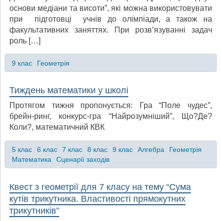
основи медіани та висоти”, які можна використовувати
при підготовці учнів до олімпіади, а також на
факультативних заняттях. При розв’язуванні задач
роль […]
9 клас
Геометрія
Тиждень математики у школі
Протягом тижня пропонується: Гра “Поле чудес”,
брейн-ринг, конкурс-гра “Найрозумніший”, Що?Де?
Коли?, математичний КВК
5 клас
6 клас
7 клас
8 клас
9 клас
Алгебра
Геометрія
Математика
Сценарії заходів
Квест з геометрії для 7 класу на тему “Сума
кутів трикутника. Властивості прямокутних
трикутників”