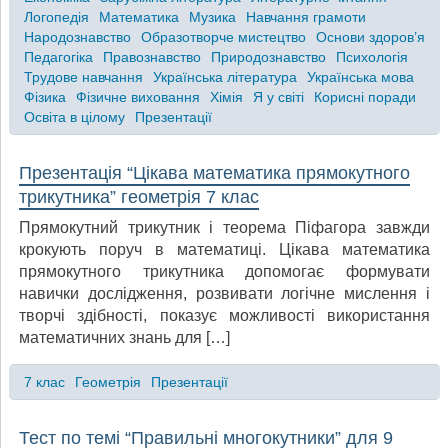
Логопедія
Математика
Музика
Навчання грамоти
Народознавство
Образотворче мистецтво
Основи здоров’я
Педагогіка
Правознавство
Природознавство
Психологія
Трудове навчання
Українська література
Українська мова
Фізика
Фізичне виховання
Хімія
Я у світі
Корисні поради
Освіта в цілому
Презентації
Презентація “Цікава математика прямокутного
трикутника” геометрія 7 клас
Прямокутний трикутник і теорема Піфагора завжди
крокують поруч в математиці. Цікава математика
прямокутного трикутника допомогає формувати
навички дослідження, розвивати логічне мислення і
творчі здібності, показує можливості використання
математичних знань для […]
7 клас
Геометрія
Презентації
Тест по темі “Правильні многокутники” для 9