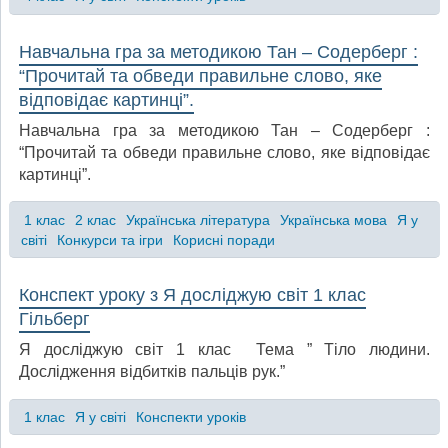
Навчальна гра за методикою Тан – Содерберг :
“Прочитай та обведи правильне слово, яке
відповідає картинці”.
Навчальна гра за методикою Тан – Содерберг :
“Прочитай та обведи правильне слово, яке відповідає
картинці”.
1 клас
2 клас
Українська література
Українська мова
Я у
світі
Конкурси та ігри
Корисні поради
Конспект уроку з Я досліджую світ 1 клас
Гільберг
Я досліджую світ 1 клас Тема ” Тіло людини.
Дослідження відбитків пальців рук.”
1 клас
Я у світі
Конспекти уроків