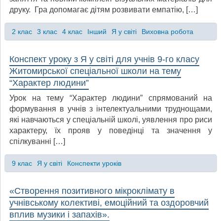
друку. Гра допомагає дітям розвивати емпатію, […]
2 клас
3 клас
4 клас
Інший
Я у світі
Виховна робота
Конспект уроку з Я у світі для учнів 9-го класу
Житомирської спеціальної школи на тему
“Характер людини”
Урок на тему “Характер людини” спрямований на
формування в учнів з інтелектуальними труднощами,
які навчаються у спеціальній школі, уявлення про риси
характеру, їх прояв у поведінці та значення у
спілкуванні […]
9 клас
Я у світі
Конспекти уроків
«Створення позитивного мікроклімату в
учнівському колективі, емоційний та оздоровчий
вплив музики і запахів».