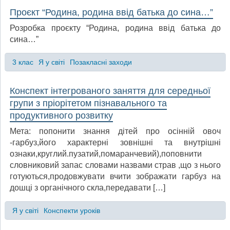
Проєкт “Родина, родина ввід батька до сина…”
Розробка проєкту “Родина, родина ввід батька до
сина…”
3 клас
Я у світі
Позакласні заходи
Конспект інтегрованого заняття для середньої
групи з пріорітетом пізнавального та
продуктивного розвитку
Мета: попонити знання дітей про осінній овоч
-гарбуз,його характерні зовнішні та внутрішні
ознаки,круглий.пузатий,помаранчевий),поповнити
словниковий запас словами назвами страв ,що з нього
готуються,продовжувати вчити зображати гарбуз на
дошці з органічного скла,передавати […]
Я у світі
Конспекти уроків