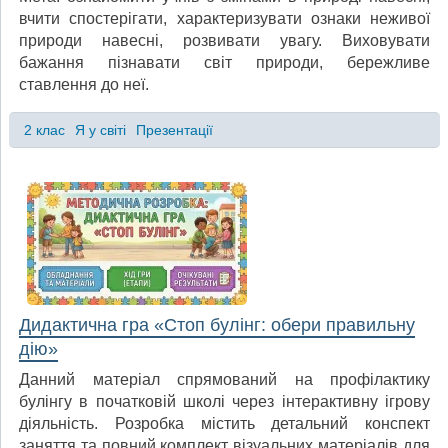
вчити спостерігати, характеризувати ознаки неживої
природи навесні, розвивати увагу. Виховувати
бажання пізнавати світ природи, бережливе
ставлення до неї.
2 клас
Я у світі
Презентації
Дидактична гра «Стоп булінг: обери правильну
дію»
Данний матеріал спрямований на профілактику
булінгу в початковій школі через інтерактивну ігрову
діяльність. Розробка містить детальний конспект
заняття та повний комплект візуальних матеріалів для