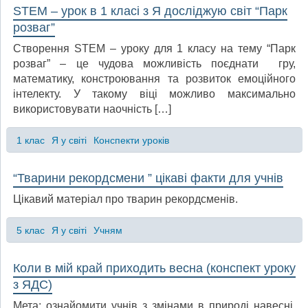
STEM – урок в 1 класі з Я досліджую світ “Парк
розваг”
Створення STEM – уроку для 1 класу на тему “Парк
розваг” – це чудова можливість поєднати гру,
математику, констроювання та розвиток емоційного
інтелекту. У такому віці можливо максимально
використовувати наочність […]
1 клас
Я у світі
Конспекти уроків
“Тварини рекордсмени ” цікаві факти для учнів
Цікавий матеріал про тварин рекордсменів.
5 клас
Я у світі
Учням
Коли в мій край приходить весна (конспект уроку
з ЯДС)
Мета: ознайомити учнів з змінами в природі навесні,