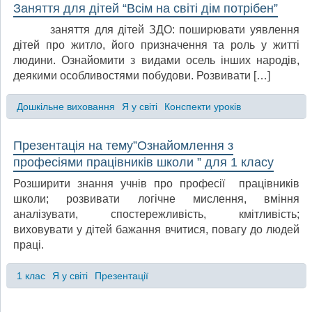
Заняття для дітей “Всім на світі дім потрібен”
заняття для дітей ЗДО: поширювати уявлення
дітей про житло, його призначення та роль у житті
людини. Ознайомити з видами осель інших народів,
деякими особливостями побудови. Розвивати […]
Дошкільне виховання
Я у світі
Конспекти уроків
Презентація на тему”Ознайомлення з
професіями працівників школи ” для 1 класу
Розширити знання учнів про професії працівників
школи; розвивати логічне мислення, вміння
аналізувати, спостережливість, кмітливість;
виховувати у дітей бажання вчитися, повагу до людей
праці.
1 клас
Я у світі
Презентації