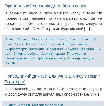
Оригінальний сценарій до майстер класу
В документі надано ідею майстер класу з теми Як
провести оригінальний чайний майстер клас. Це не
просто розробка, а оригінальна ідея, план, слідуючи
якого ваш чайний майстер клас буде цікавий […]
1 клас
10 клас
11 клас
2 клас
3 клас
4 клас
5 клас
6
клас
7 клас
8 клас
9 клас
Історія
Народознавство
Образотворче мистецтво
Педагогіка
Трудове навчання
Я у
світі
Виховна робота
Корисні поради
Планування
Позакласні заходи
Професійна освіта
Сценарії заходів
Учням
Природничий диктант для учнів 2 класу з теми ”
Територія”
Природничий диктант можна використовувати на уроці
Я досліджую світ для актуалізації опорних знань учнів
2 клас
Я у світі
Матеріали до уроків