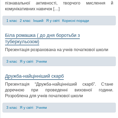
пізнавальної активності, творчого мислення й
комунікативних навичок […]
1 клас
2 клас
Інший
Я у світі
Корисні поради
Біла ромашка ( до дня боротьби з
туберкульозом)
Презентація розрахована на учнів початкової школи
3 клас
Я у світі
Учням
Дружба-найцінніший скарб
Презентація “Дружба-найцінніший скарб”. Стане
доречною при проведенні виховної години.
Розроблена для учнів початкової школи
3 клас
Я у світі
Учням