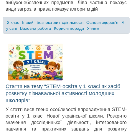
вибухонебезпечних предметів. Ліва частина показує
види загроз, а права показує алгоритм дій
2 клас
Інший
Безпека життєдіяльності
Основи здоров’я
Я
у світі
Виховна робота
Корисні поради
Учням
Стаття на тему “STEM-освіта у 1 класі як засіб
розвитку пізнавальної активності молодших
школярів”
У статті висвітлено особливості впровадження STEM-
освіти у 1 класі Нової української школи. Розкрито
значення дослідницької діяльності, інтегрованого
навчання та практичних завдань для розвитку