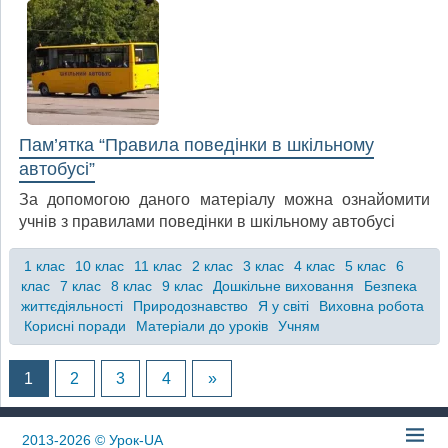
Пам’ятка “Правила поведінки в шкільному
автобусі”
За допомогою даного матеріалу можна ознайомити
учнів з правилами поведінки в шкільному автобусі
1 клас
10 клас
11 клас
2 клас
3 клас
4 клас
5 клас
6
клас
7 клас
8 клас
9 клас
Дошкільне виховання
Безпека
життєдіяльності
Природознавство
Я у світі
Виховна робота
Корисні поради
Матеріали до уроків
Учням
1
2
3
4
»
2013-2026
© Урок-UA