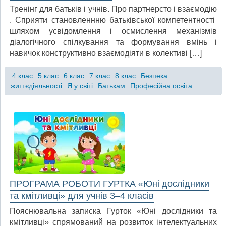
Тренінг для батьків і учнів. Про партнерсто і взаємодію
. Сприяти становленнню батьківської компетентності
шляхом усвідомлення і осмислення механізмів
діалогічного спілкування та формування вмінь і
навичок конструктивно взаємодіяти в колективі […]
4 клас
5 клас
6 клас
7 клас
8 клас
Безпека
життєдіяльності
Я у світі
Батькам
Професійна освіта
ПРОГРАМА РОБОТИ ГУРТКА «Юні дослідники
та кмітливці» для учнів 3–4 класів
Пояснювальна записка Гурток «Юні дослідники та
кмітливці» спрямований на розвиток інтелектуальних