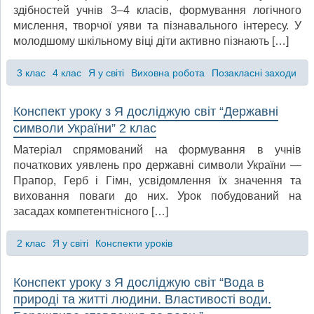
здібностей учнів 3–4 класів, формування логічного
мислення, творчої уяви та пізнавального інтересу. У
молодшому шкільному віці діти активно пізнають […]
3 клас
4 клас
Я у світі
Виховна робота
Позакласні заходи
Конспект уроку з Я досліджую світ “Державні
символи України” 2 клас
Матеріал спрямований на формування в учнів
початкових уявлень про державні символи України —
Прапор, Герб і Гімн, усвідомлення їх значення та
виховання поваги до них. Урок побудований на
засадах компетентнісного […]
2 клас
Я у світі
Конспекти уроків
Конспект уроку з Я досліджую світ “Вода в
природі та житті людини. Властивості води.