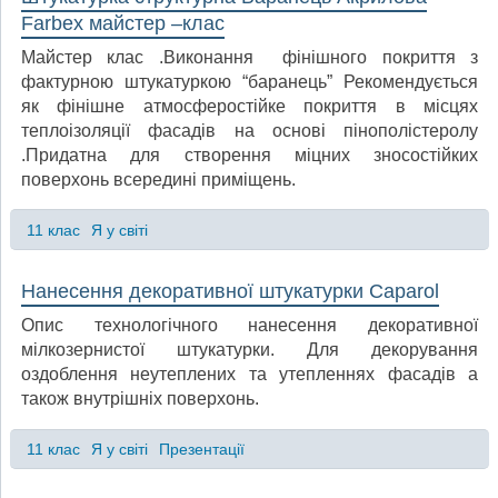
Farbex майстер –клас
Майстер клас .Виконання фінішного покриття з
фактурною штукатуркою “баранець” Рекомендується
як фінішне атмосферостійке покриття в місцях
теплоізоляції фасадів на основі пінополістеролу
.Придатна для створення міцних зносостійких
поверхонь всередині приміщень.
11 клас
Я у світі
Нанесення декоративної штукатурки Caparol
Опис технологічного нанесення декоративної
мілкозернистої штукатурки. Для декорування
оздоблення неутеплених та утепленнях фасадів а
також внутрішніх поверхонь.
11 клас
Я у світі
Презентації