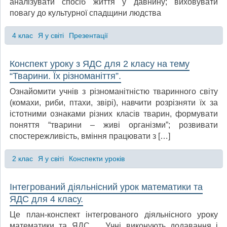
аналізувати спосіб життя у давнину; виховувати
повагу до культурної спадщини людства
4 клас
Я у світі
Презентації
Конспект уроку з ЯДС для 2 класу на тему
“Тварини. Їх різноманіття”.
Ознайомити учнів з різноманітністю тваринного світу
(комахи, риби, птахи, звірі), навчити розрізняти їх за
істотними ознаками різних класів тварин, формувати
поняття “тварини – живі організми”; розвивати
спостережливість, вміння працювати з […]
2 клас
Я у світі
Конспекти уроків
Інтегрований діяльнісний урок математики та
ЯДС для 4 класу.
Це план-конспект інтегрованого діяльнісного уроку
математики та ЯДС. Учні виконують додавання і