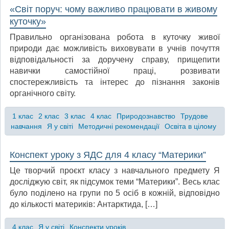
«Світ поруч: чому важливо працювати в живому
куточку»
Правильно організована робота в куточку живої
природи дає можливість виховувати в учнів почуття
відповідальності за доручену справу, прищепити
навички самостійної праці, розвивати
спостережливість та інтерес до пізнання законів
органічного світу.
1 клас
2 клас
3 клас
4 клас
Природознавство
Трудове
навчання
Я у світі
Методичні рекомендації
Освіта в цілому
Конспект уроку з ЯДС для 4 класу “Материки”
Це творчий проєкт класу з навчального предмету Я
досліджую світ, як підсумок теми “Материки”. Весь клас
було поділено на групи по 5 осіб в кожній, відповідно
до кількості материків: Антарктида, […]
4 клас
Я у світі
Конспекти уроків