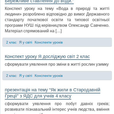
Бережливе ставлення до води.”
Конспект уроку на тему «Вода в природі та житті
людини» розроблено відповідно до вимог Державного
стандарту початкової освіти та типової освітньої
програми НУШ під керівництвом Олександр Савченко.
Матеріал спрямований на […]
2 клас
Я у світі
Конспекти уроків
Конспект уроку Я досліджую світ 2 клас
сформувати уявлення про зміни в житті рослин узимку
2 клас
Я у світі
Конспекти уроків
презентація на тему “Як жили в Стародавній
Греції” з ЯДС для учнів 4 класу
сформувати уявлення про побут давніх греків;
розвивати пізнавальний інтерес учнів людства, вміння