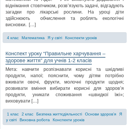
віднімання стовпчиком, розв’язують задачі, відгадують
загадки про лікарські рослини. На уроці діти
здійснюють обчислення та роблять екологічні
висновки. […]
4 клас
Математика
Я у світі
Конспекти уроків
Конспект уроку “Правильне харчування –
здорове життя” для учнів 1-2 класів
Мета: навчити розпізнавати корисні та шкідливі
продукти, напої; пояснити, чому дітям потрібно
вживати овочі, фрукти, молочні продукти щодня;
розвивати вміння вибирати корисні для здоров’я
продукти, уникати споживання «швидкої їжі»;
виховувати […]
1 клас
2 клас
Безпека життєдіяльності
Основи здоров’я
Я
у світі
Виховна робота
Конспекти уроків