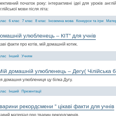
ективний початок року: інтерактивні ідеї для уроків англі
глійської мови після літа:
клас
6 клас
7 клас
8 клас
Іноземна мова
Конкурси та ігри
Матер
омашній улюбленець – КІТ” для учнів
каві факти про котів, мій домашній котик.
клас
Інший
Учням
Мій домашній улюбленець – Дегу( Чілійська бі
я домашня улюблениця цу білка Дугу.
клас
Інший
Презентації
варини рекордсмени ” цікаві факти для учнів
кавий матеріал про тварин рекордсменів.