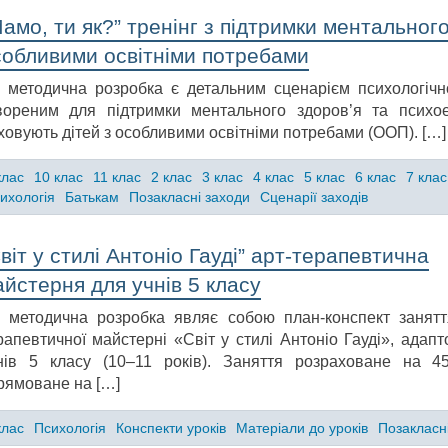
амо, ти як?” тренінг з підтримки ментального
собливими освітніми потребами
 методична розробка є детальним сценарієм психологічн
вореним для підтримки ментального здоров’я та психое
ховують дітей з особливими освітніми потребами (ООП). […]
клас
10 клас
11 клас
2 клас
3 клас
4 клас
5 клас
6 клас
7 клас
ихологія
Батькам
Позакласні заходи
Сценарії заходів
віт у стилі Антоніо Гауді” арт-терапевтична
йстерня для учнів 5 класу
 методична розробка являє собою план-конспект занятт
рапевтичної майстерні «Світ у стилі Антоніо Гауді», адап
нів 5 класу (10–11 років). Заняття розраховане на 4
рямоване на […]
клас
Психологія
Конспекти уроків
Матеріали до уроків
Позакласн