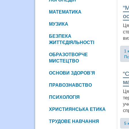
“М
МАТЕМАТИКА
о
МУЗИКА
Ця
ст
БЕЗПЕКА
ви
ЖИТТЄДІЯЛЬНОСТІ
1 
ОБРАЗОТВОРЧЕ
Пс
МИСТЕЦТВО
“С
ОСНОВИ ЗДОРОВ’Я
ма
ПРАВОЗНАВСТВО
Ця
ПСИХОЛОГІЯ
те
уч
ХРИСТИЯНСЬКА ЕТИКА
сп
ТРУДОВЕ НАВЧАННЯ
5 