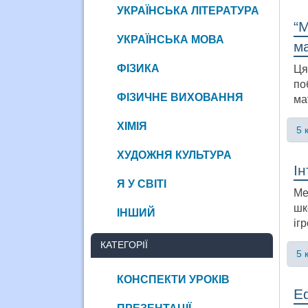
УКРАЇНСЬКА ЛІТЕРАТУРА
“М
УКРАЇНСЬКА МОВА
ма
ФІЗИКА
Ця
по
ФІЗИЧНЕ ВИХОВАННЯ
ма
ХІМІЯ
5 
ХУДОЖНЯ КУЛЬТУРА
Ін
Я У СВІТІ
Ме
шк
ІНШИЙ
іг
КАТЕГОРІЇ
5 
КОНСПЕКТИ УРОКІВ
Еф