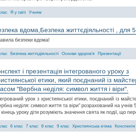
клас
Я у світі
Учням
зпека вдома,Безпека життєдіяльності , для 5
авила безпеки вдома!
клас
Безпека життєдіяльності
Основи здоров’я
Презентації
нспект і презентація інтегрованого уроку з
истиянської етики, який поєднаний із майсте
асом "Вербна неділя: символ життя і віри".
тегрований урок з християнської етики, поєднаний із майст
ербна неділя: символ життя та віри” розрахований на учнів 5
 кінець уроку діти розуміють значення свята як події, що пер
клас
6 клас
7 клас
8 клас
9 клас
Християнська етика
Конспекти 