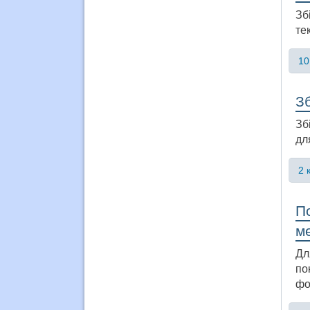
Зб
те
10
Зб
Зб
дл
2 
По
м
Дл
по
фо