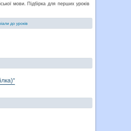
йської мови. Підбірка для перших уроків
іали до уроків
лка)”