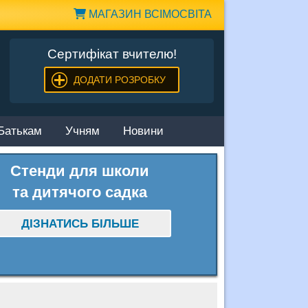
МАГАЗИН ВСІМОСВІТА
Сертифікат вчителю!
ДОДАТИ РОЗРОБКУ
Батькам
Учням
Новини
Стенди для школи
та дитячого садка
ДІЗНАТИСЬ БІЛЬШЕ