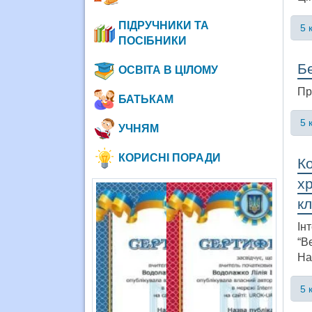
ПІДРУЧНИКИ ТА
5 
ПОСІБНИКИ
Бе
ОСВІТА В ЦІЛОМУ
Пр
БАТЬКАМ
5 
УЧНЯМ
КОРИСНІ ПОРАДИ
Ко
хр
кл
Ін
“В
На
5 