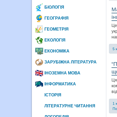
БІОЛОГІЯ
М
і
ГЕОГРАФІЯ
Це
ГЕОМЕТРІЯ
ук
на
ЕКОЛОГІЯ
5 
ЕКОНОМІКА
ЗАРУБІЖНА ЛІТЕРАТУРА
“П
щ
ІНОЗЕМНА МОВА
Ця
ІНФОРМАТИКА
ко
ві
ІСТОРІЯ
1 
ЛІТЕРАТУРНЕ ЧИТАННЯ
По
ЛОГОПЕДІЯ