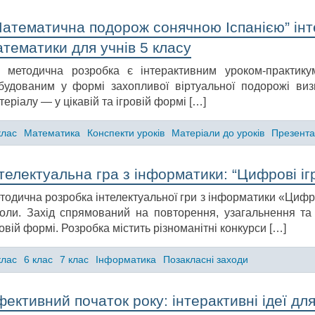
атематична подорож сонячною Іспанією” інте
тематики для учнів 5 класу
 методична розробка є інтерактивним уроком-практику
будованим у формі захопливої віртуальної подорожі виз
теріалу — у цікавій та ігровій формі […]
клас
Математика
Конспекти уроків
Матеріали до уроків
Презента
телектуальна гра з інформатики: “Цифрові іг
тодична розробка інтелектуальної гри з інформатики «Цифро
оли. Захід спрямований на повторення, узагальнення та
ровій формі. Розробка містить різноманітні конкурси […]
клас
6 клас
7 клас
Інформатика
Позакласні заходи
ективний початок року: інтерактивні ідеї для