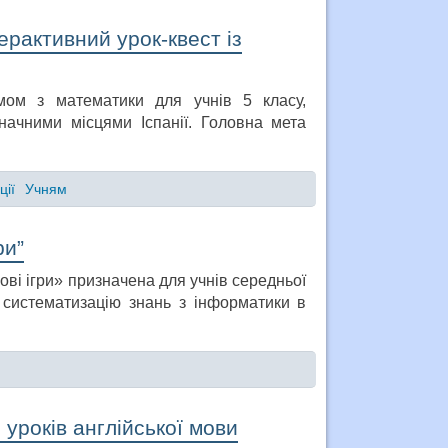
рактивний урок-квест із
мом з математики для учнів 5 класу,
начними місцями Іспанії. Головна мета
ції
Учням
ри”
ві ігри» призначена для учнів середньої
 систематизацію знань з інформатики в
 уроків англійської мови