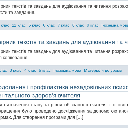
ірник текстів та завдань для аудіювання та читання розрахо
ксти та завдання.
 клас
11 клас
5 клас
6 клас
7 клас
8 клас
9 клас
Іноземна мов
ірник текстів та завдань для аудіювання та 
ірник текстів та завдань для аудіювання та читання розрахо
я копіювання
клас
3 клас
4 клас
5 клас
Іноземна мова
Матеріали до уроків
долання і профілактика незадовільних психо
ентального здоров’я вчителя
я визначення стану та рівня обізнаності вчителя стосовно
кращення було проведено дослідження за допомогою аноні
рмах. Для створення програми для […]