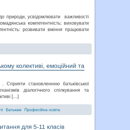
 до природи, усвідомлювати важливості
ромадянська компетентність: виховувати
ентність: розвивати вміння працювати
кому колективі, емоційний та
 . Сприяти становленнню батьківської
нізмів діалогічного спілкування та
ктиві […]
ті
Батькам
Професійна освіта
итання для 5-11 класів