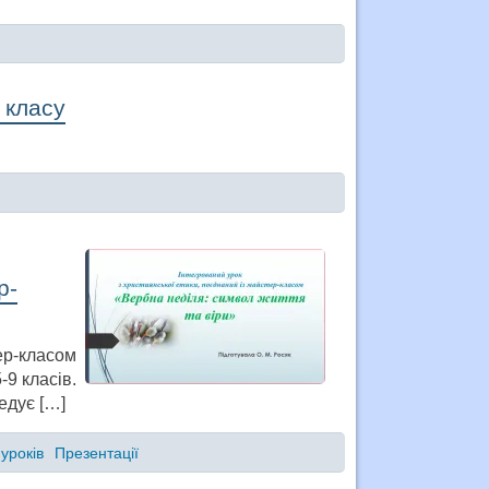
 класу
р-
ер-класом
-9 класів.
едує […]
уроків
Презентації