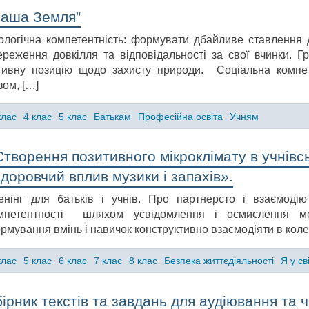
Наша Земля”
ологічна компетентність: формувати дбайливе ставлення
ереження довкілля та відповідальності за свої вчинки. Г
тивну позицію щодо захисту природи. Соціальна компет
зом, […]
клас
4 клас
5 клас
Батькам
Професійна освіта
Учням
творення позитивного мікроклімату в учнівсь
доровчий вплив музики і запахів».
енінг для батьків і учнів. Про партнерсто і взаємодію
мпетентності шляхом усвідомлення і осмислення меха
рмування вмінь і навичок конструктивно взаємодіяти в коле
клас
5 клас
6 клас
7 клас
8 клас
Безпека життєдіяльності
Я у сві
ірник текстів та завдань для аудіювання та ч