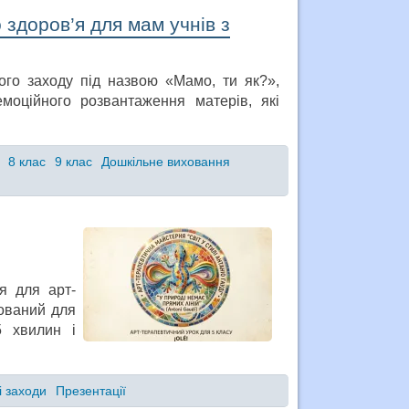
 здоров’я для мам учнів з
ого заходу під назвою «Мамо, ти як?»,
моційного розвантаження матерів, які
8 клас
9 клас
Дошкільне виховання
я для арт-
тований для
5 хвилин і
і заходи
Презентації