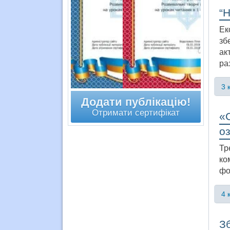
“
Ек
зб
ак
ра
3 
Додати публікацію!
Отримати сертифікат
«С
оз
Тр
ко
фо
4 
Зб