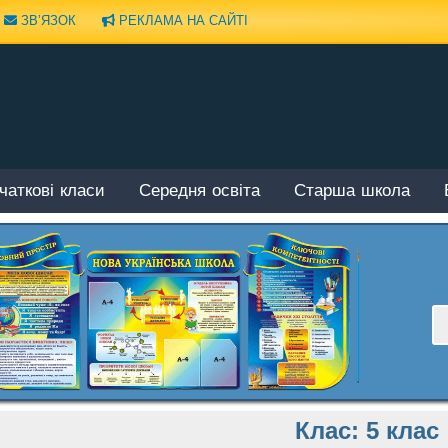
ЗВ’ЯЗОК
РЕКЛАМА НА САЙТІ
чаткові класи
Середня освіта
Старша школа
Клас:
5 клас