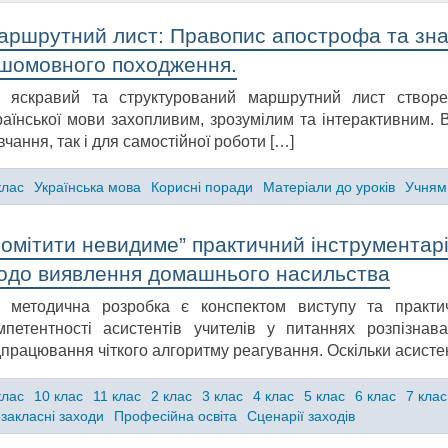
аршрутний лист: Правопис апострофа та зна
ншомовного походження.
 яскравий та структурований маршрутний лист створе
раїнської мови захопливим, зрозумілим та інтерактивним. В
вчання, так і для самостійної роботи […]
клас
Українська мова
Корисні поради
Матеріали до уроків
Учням
омітити невидиме” практичний інструментарі
одо виявлення домашнього насильства
 методична розробка є конспектом виступу та практи
мпетентності асистентів учителів у питаннях розпізна
дпрацювання чіткого алгоритму реагування. Оскільки асисте
клас
10 клас
11 клас
2 клас
3 клас
4 клас
5 клас
6 клас
7 клас
закласні заходи
Професійна освіта
Сценарії заходів