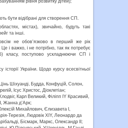
рахуванням рівня розвитку дітей);
ають бути відібрані для створення СП.
ластях, містах), звичайно, будуть такі
ейг та інші.
овсім не обов’язково в перший же рік
Це і важко, і не потрібно, так як потребує
(6) класу, поступово ускладнюючи СП і
 історії України. Щодо курсу всесвітньої
 Цінь Шіхуанді, Будда, Конфуцій, Солон,
лій, Ісус Христос, Діоклетіан;
лодвіг, Карл Великий, Філіпп ІY Красивий,
ІІ, Жанна д’Арк;
Олексій Михайлович, Єлизавета І,
Марія-Терезія, Людовік ХІY, Леонардо да
рібальді, Бісмарк, Маркс, Олександр ІІ;
ліні, Ю.Пілсудський, У.Черчілль, М.Ганді,