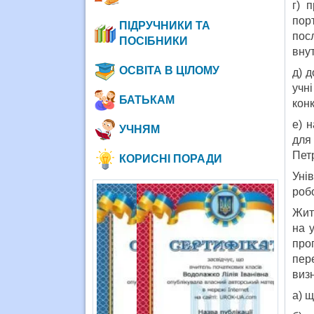
г) 
пор
ПІДРУЧНИКИ ТА
пос
ПОСІБНИКИ
внут
ОСВІТА В ЦІЛОМУ
д) 
учн
БАТЬКАМ
кон
е) 
УЧНЯМ
для
Петр
КОРИСНІ ПОРАДИ
Уні
робо
Жит
на у
про
пер
виз
а) 