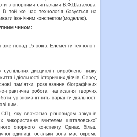
боти з опорними сигналами В.Ф.Шаталова,
. В той же час технологія базується на
зивати іконічним конспектом(моделлю).
упним чином:
вже понад 15 років. Елементи технології
в суспільних дисциплін вироблено низку
иття і діяльності історичних діячів. Серед
нові пам’ятки, розв’язання біографічних
рно-практична робота, написання творчих
оти урізноманітнить варіанти діяльності
кавішим.
– СП), яку вважаємо різновидом аркушів
ах використання вчителем шаталовської
ого опорного конспекту. Однак, більш
чної одиниці, оскільки вона має окреме