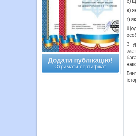
б) щ
в) я
г) я
Щод
особ
З у
заст
баг
Додати публікацію!
нак
Отримати сертифікат
Вчи
істо