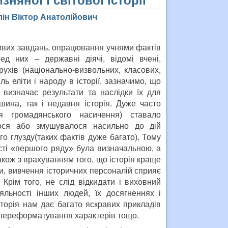
няної і світової історії
лін Віктор Анатолійович
ивих завдань, опрацювання учнями фактів
ед них – державні діячі, відомі вчені,
рухів (національно-визвольних, класових,
 еліти і народу в історії, зазначимо, що
у визначає результати та наслідки їх для
шина, так і недавня історія. Дуже часто
ня громадянського насичення) ставало
лося або змушувалося насильно до дій
го глузду(таких фактів дуже багато). Тому
сті «першого ряду» була визначальною, а
акож з врахуванням того, що історія краще
и, вивчення історичних персоналій сприяє
Крім того, не слід відкидати і виховний
яльності інших людей, їх досягненнях і
сторія нам дає багато яскравих прикладів
 переформатування характерів тощо.