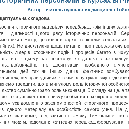
історичних персоналій в курсах вітчиз
Автор: вчитель суспільних дисциплін Тобо
цептуальна складова
воєння історичного матеріалу передбачає, крім інших важл
тя і діяльності цілого ряду історичних персоналій. Сер
ьменники і митці, церковні ієрархи, керівники соціальних 
ігійних). Не дискутуючи щодо питання про переважаючу роль
льність лідерів історичних подій і процесів багато в чом
пільства. В цьому нас переконує як далека в часі минув
пільство(звичайно, не досягнувши необхідного ступе
учником ідей тих чи інших діячів, фактично зомбува
ресивних, несправедливих з точки зору гуманізму і здорово
икнемо твердити, що в минулому роль історичної особисто
ільство сумлінно грало роль виконавця. З огляду на це, а т
воюється учнями крізь призму особистості конкретної людин
щому усвідомленню закономірностей історичного процесу. 
ив даного матеріалу на особистість самого учня. На ді
илках, як відомо, слід вчитися і самому. Тим більше, що і
жіння людям, подолання життєвих перешкод, формування і