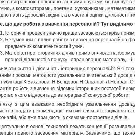
орія є виграшною порівняно з іншими науками, бо вміщує в 
ючно, з композиторами, поетами, художниками, математика
дно навіть дорослій людині, а в частині оцінки діяльності тих 
е, що дає робота з вивчення персоналій? Тут виділимо
Історичні процеси значно краще засвоюються крізь призму
Безумовним є вплив роботи з вивчення персоналій на фо
предметних компетентностей учня.
Матеріал про історичних діячів прямо впливає на формува
процесі діяльності з пошуку і опрацювання матеріалу, – і 
вивчати життя і діяльність історичних персоналій? Які тех
анніми роками методисти узагальнили вчительський досвід в
 публікації К.Баханова, Н.Вєнцевої, Н.Ольхіної, Л.Непран, О
іантів роботи з вивчення відомих історичних постатей виок
рство якого відносять до автора даної конкурсної роботи.
в’язку з цим вважаємо необхідним узагальнення досвіду
ментів, надати рекомендації тим вчителям, які зацікавлять
соналій, або вже працюють із схемами-портретами діячів.
ептуально в основі технології лежать концепції розвивальн
цепція повного засвоєння матеріалу. Зазначимо, що техно