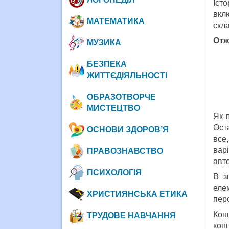
Іст
вкл
МАТЕМАТИКА
скла
Отж
МУЗИКА
БЕЗПЕКА
ЖИТТЄДІЯЛЬНОСТІ
ОБРАЗОТВОРЧЕ
МИСТЕЦТВО
Як 
Ост
ОСНОВИ ЗДОРОВ’Я
все,
вар
ПРАВОЗНАВСТВО
авто
ПСИХОЛОГІЯ
В з
еле
ХРИСТИЯНСЬКА ЕТИКА
пер
Конц
ТРУДОВЕ НАВЧАННЯ
кон