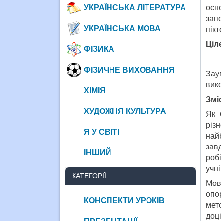
УКРАЇНСЬКА ЛІТЕРАТУРА
осн
зап
УКРАЇНСЬКА МОВА
пікт
Ціл
ФІЗИКА
ФІЗИЧНЕ ВИХОВАННЯ
Зау
вико
ХІМІЯ
Змі
ХУДОЖНЯ КУЛЬТУРА
Як 
різн
Я У СВІТІ
най
зав
ІНШИЙ
роб
учні
КАТЕГОРІЇ
Мов
опо
КОНСПЕКТИ УРОКІВ
мет
доц