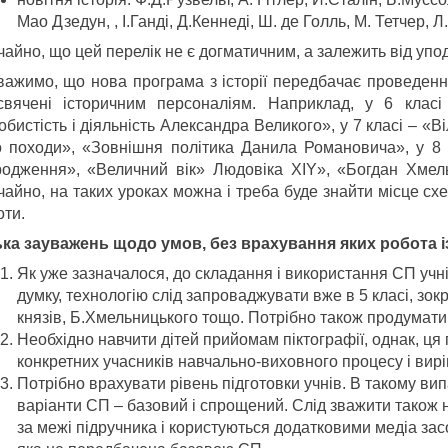
Мао Дзедун, , І.Ганді, Д.Кеннеді, Ш. де Голль, М. Тетчер,
айно, що цей перелік не є догматичним, а залежить від упо
важимо, що нова програма з історії передбачає проведення
свячені історичним персоналіям. Наприклад, у 6 клас
бистість і діяльність Александра Великого», у 7 класі – «В
о походи», «Зовнішня політика Данила Романовича», у 8 
родження», «Величний вік» Людовіка ХІY», «Богдан Хмель
чайно, на таких уроках можна і треба буде знайти місце с
оти.
ька зауважень щодо умов, без врахування яких робота 
Як уже зазначалося, до складання і використання СП учн
думку, технологію слід запроваджувати вже в 5 класі, зок
князів, Б.Хмельницького тощо. Потрібно також продумати 
Необхідно навчити дітей прийомам піктографії, однак, ця
конкретних учасників навчально-виховного процесу і вир
Потрібно врахувати рівень підготовки учнів. В такому ви
варіанти СП – базовий і спрощений. Слід зважити також на
за межі підручника і користуються додатковими медіа за