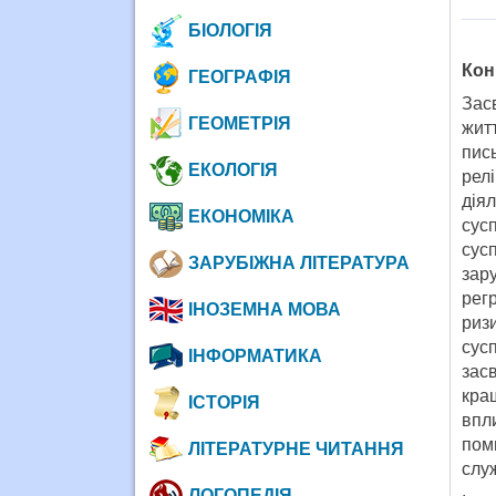
БІОЛОГІЯ
Кон
ГЕОГРАФІЯ
Зас
ГЕОМЕТРІЯ
жит
пис
ЕКОЛОГІЯ
рел
дія
ЕКОНОМІКА
сус
сус
ЗАРУБІЖНА ЛІТЕРАТУРА
зар
рег
ІНОЗЕМНА МОВА
риз
сусп
ІНФОРМАТИКА
зас
кра
ІСТОРІЯ
впл
пом
ЛІТЕРАТУРНЕ ЧИТАННЯ
слу
ЛОГОПЕДІЯ