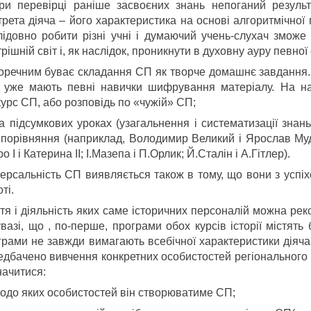
при перевірці раніше засвоєних знань непоганий резуль
трета діяча – його характеристика на основі алгоритмічної
лідовно робити різні учні і думаючий учень-слухач зможе
рішній світ і, як наслідок, проникнути в духовну ауру певної
доречним буває складання СП як творче домашнє завдання. В
і уже мають певні навички шифрування матеріалу. На на
курс СП, або розповідь по «чужій» СП;
на підсумкових уроках (узагальнення і систематизації зна
 порівняння (наприклад, Володимир Великий і Ярослав Му
о І і Катерина ІІ; І.Мазепа і П.Орлик; Й.Сталін і А.Гітлер).
версальність СП виявляється також в тому, що вони з успі
ті.
тя і діяльність яких саме історичних персоналій можна ре
вазі, що , по-перше, програми обох курсів історії містять
грами не завжди вимагають всебічної характеристики діяча;
едбачено вивчення конкретних особистостей регіонального р
начитися:
щодо яких особистостей він створюватиме СП;