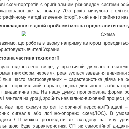
ові схем-портретів є оригінальним різновидом системи ро
очаткованої ще на початку 70-х років минулого століття
ографічному методі вивчення історії, який нині прийнято на
епокладання в даній проблемі можна представити наст
важимо, що робота в цьому напрямку автором проводиться 
ристовують вчителі України.
стовна частина технології
було підкреслено вище, у практичній діяльності вчителі
оманітних форм, через які реалізується завдання вивчення ж
більш часто застосовуваних – характеристика діяча на ос
дань, порівняльний варіант, оцінка діяльності, лаборато
іт, дидактична гра. На нашу думку, пропонована форма роб
в і вчителя на уроці, зробить навчально-виховний процес ці
а йде про схему-портрет історичної персоналії(надалі 
рних сигналів або логічно-опорних схем(ЛОС). В умов
одики СП можна розглядати як складову частину урочн
ільнішою буде характеристика СП як самостійної дидакти