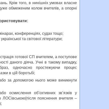
нань. Крім того, в нинішніх умовах власне
дуже обмеженим колом вчителів, а опорні
користовувати:
емінарах, конференціях, судах тощо;
країнської та світової літератури;
страція готової СП вчителем, а поступове
ості даного діяча. Учні в такому випадку,
образ, одночасно простежуючи процес
азки в цій боротьбі;
, або за допомогою нього може виникнути
бо осмислення об’єктивних зв’язків у
з ЛОСівською(після пояснення вчителя –
;