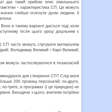
тат дає такий прийом: опис зовнішнього
 пам’ятки – характеристика СП. Це можуть
 значно глибше осягнути долю людини, її
 епохи;
оно в такому варіанті дається тоді, коли
ступному після цього уроці доцільним є
нь) СП часто можуть слугувати матеріалом
дрий; Володимир Великий і Карл Великий;
хом можуть застосовуватися в позакласній
комендувати для створення СП? Слід мати
 більше 200 прізвищ персоналій; по-друге,
 по-третє, в програмах (і це природно) не
івня. Виходячи з цього, вчителю потрібно