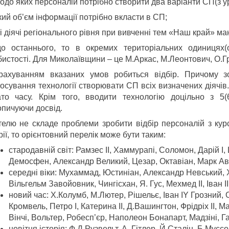
одо яких персоналій потрібно створити два варіанти СП(з у
кий об’єм інформації потрібно вкласти в СП;
кі діячі регіонального рівня при вивченні тем «Наш край» м
о останнього, то в окремих територіальних одиницях(об
истості. Для Миколаївщини – це М.Аркас, М.Леонтович, О.Гр
рахуванням вказаних умов робиться відбір. Причому з
осування технології створювати СП всіх визначених діячів. 
ато часу. Крім того, вводити технологію доцільно з 5
опичуючи досвід.
телю не складе проблеми зробити відбір персоналій з курсу
рії, то орієнтовний перелік може бути таким:
стародавній світ: Рамзес ІІ, Хаммурапі, Соломон, Дарій І,
Демосфен, Александр Великий, Цезар, Октавіан, Марк Авре
середні віки: Мухаммад, Юстиніан, Александр Невський, Х
Вільгельм Завойовник, Чингісхан, Я. Гус, Мехмед ІІ, Іван І
новий час: Х.Колумб, М.Лютер, Рішельє, Іван ІY Грозний, 
Кромвель, Петро І, Катерина ІІ, Д.Вашингтон, Фрідріх ІІ, 
Вінчі, Вольтер, Робесп’єр, Наполеон Бонапарт, Мадзіні, Га
новітня історія: Ф.Д.Рузвельт, А. Гітлер, Й.Сталін, Б.Муссо