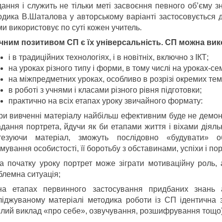
дання і служить не тільки меті засвоєння певного об’єму з
одика В.Шаталова у авторському варіанті застосовується 
и використовує по суті кожен учитель.
чним позитивом СП є їх універсальність. СП можна ви
і в традиційних технологіях, і в новітніх, включно з ІКТ;
на уроках різного типу і форми, в тому числі на уроках-с
на міжпредметних уроках, особливо в розрізі окремих тем у
в роботі з учнями і класами різного рівня підготовки;
практично на всіх етапах уроку звичайного формату:
при вивченні матеріалу найбільш ефективним буде не демон
дання портрета, йдучи як би етапами життя і віхами діяльн
тезуючи матеріал, зможуть послідовно «будувати» 
ування особистості, її боротьбу з обставинами, успіхи і пор
на початку уроку портрет може зіграти мотиваційну роль
блемна ситуація;
на етапах первинного застосування придбаних знань а
ліджуваному матеріалі методика роботи із СП ідентична 
слий виклад «про себе», озвучування, розшифрування тощо)