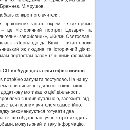
 Л.Брежнєв, М.Хрущов.
добань конкретного вчителя.
 практичних занять, окремі з яких прямо
і – це «Історичний портрет Цезаря» та
ільгельм- завойовник», «Князь Святослав і
класі- «Леонардо да Вінчі – титан епохи
ницький як людина та історичний діяч».
хемам-портретам разом із іншими формами
із СП не буде достатньо ефективною.
ів потрібно залучати поступово. На нашу
рема при вивченні діяльності київських
додаткову мотивацію цієї діяльності.
 проблема є індивідуальною, залежить від
ішується певним вчителем самостійно.
падку рекомендується готувати два
 те, що обдаровані учні, котрі виходять
собами, можуть знайти таку інформацію,