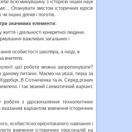
себе всю минувшину з історією інших наук
ми… Опанувати змістом історичних курсів
чи інших діячів і поготів.
 три значимих елементи:
 життя і діяльності конкретної людини.
рмування важливих загальних і
ння особистості школяра, а іноді, в
на вчителя.
нології цієї роботи можна запропонувати?
 даному питанні. Маємо на увазі, перш за
.Худобця, В.Сотниченка та ін. Серед різних
ремлено і так званий схематичний варіант,
 роботи з удосконалення технологічних
ся вказаним варіантом вивчення історичних
ого, особистісно-орієнтованого навчання і
логія вивчення історичних персоналій на