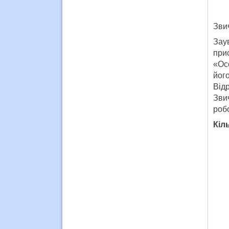
Звич
Зау
при
«Осо
йог
Від
Зви
роб
Кіл