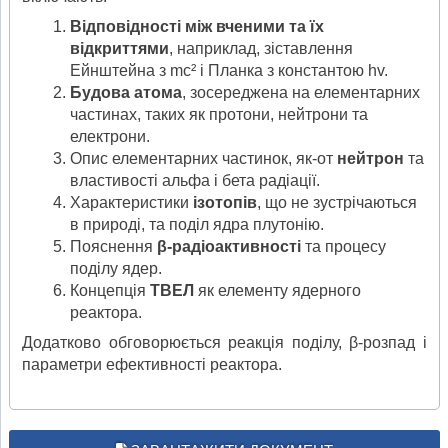
Відповідності між вченими та їх
відкриттями
, наприклад, зіставлення
Ейнштейна з mc² і Планка з константою hv.
Будова атома
, зосереджена на елементарних
частинах, таких як протони, нейтрони та
електрони.
Опис елементарних частинок, як-от
нейтрон
та
властивості альфа і бета радіації.
Характеристики
ізотопів
, що не зустрічаються
в природі, та поділ ядра плутонію.
Пояснення
β-радіоактивності
та процесу
поділу ядер.
Концепція
ТВЕЛ
як елементу ядерного
реактора.
Додатково обговорюється реакція поділу, β-розпад і
параметри ефективності реактора.