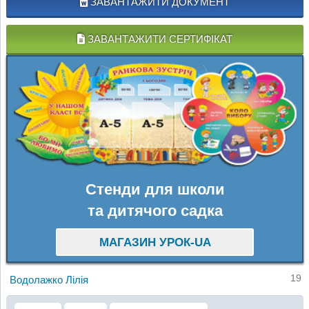
ЗАВАНТАЖИТИ ДОКУМЕНТ
ЗАВАНТАЖИТИ СЕРТИФІКАТ
Стенди для школи
та дитячого садка
МАГАЗИН УРОК-UA
19
Водолажко Лілія