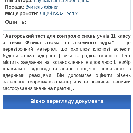
ПІБ автора:
Глушак Ганна Леонідівна
Посада:
Вчитель фізики
Місце роботи:
Ліцей №32 "Успіх"
Оцініть:
“Авторський тест для контролю знань учнів 11 класу
з теми Фізика атома та атомного ядра”
– це
перевірочний матеріал, що охоплює ключові аспекти
будови атома, ядерної фізики та радіоактивності. Тест
містить завдання на встановлення відповідності, вибір
правильної відповіді та аналіз процесів, пов’язаних із
ядерними реакціями. Він допомагає оцінити рівень
засвоєння теоретичного матеріалу та розвиває навички
застосування знань на практиці.
Вікно перегляду документа