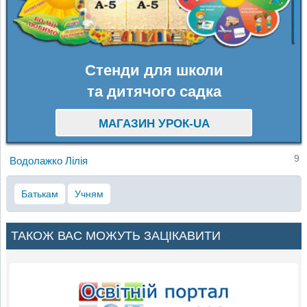
Стенди для школи
та дитячого садка
МАГАЗИН УРОК-UA
9
Водолажко Лілія
Батькам
Учням
ТАКОЖ ВАС МОЖУТЬ ЗАЦІКАВИТИ