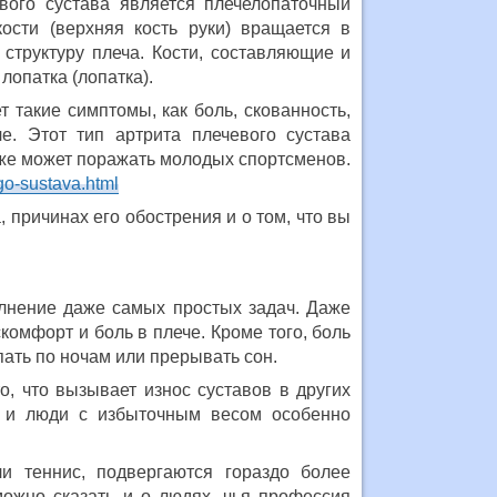
вого сустава является плечелопаточный
ости (верхняя кость руки) вращается в
структуру плеча. Кости, составляющие и
лопатка (лопатка).
 такие симптомы, как боль, скованность,
е. Этот тип артрита плечевого сустава
кже может поражать молодых спортсменов.
go-sustava.html
 причинах его обострения и о том, что вы
олнение даже самых простых задач. Даже
омфорт и боль в плече. Кроме того, боль
пать по ночам или прерывать сон.
о, что вызывает износ суставов в других
и и люди с избыточным весом особенно
и теннис, подвергаются гораздо более
можно сказать и о людях, чья профессия