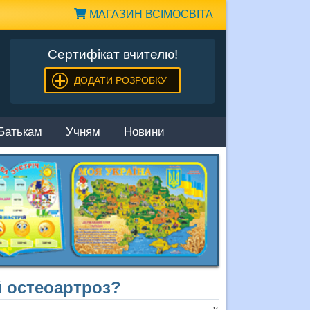
МАГАЗИН ВСІМОСВІТА
Сертифікат вчителю!
ДОДАТИ РОЗРОБКУ
Батькам
Учням
Новини
 остеоартроз?