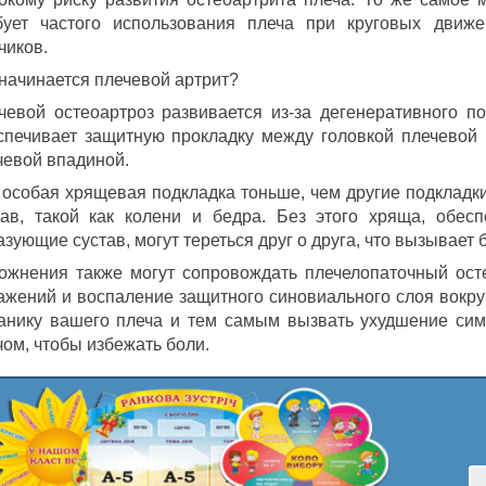
бует частого использования плеча при круговых движе
чиков.
 начинается плечевой артрит?
чевой остеоартроз развивается из-за дегенеративного п
спечивает защитную прокладку между головкой плечевой к
чевой впадиной.
 особая хрящевая подкладка тоньше, чем другие подкладки 
тав, такой как колени и бедра. Без этого хряща, обес
зующие сустав, могут тереться друг о друга, что вызывает б
ожнения также могут сопровождать плечелопаточный осте
ажений и воспаление защитного синовиального слоя вокруг
анику вашего плеча и тем самым вызвать ухудшение симп
чом, чтобы избежать боли.