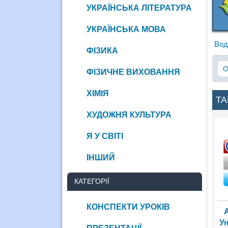
УКРАЇНСЬКА ЛІТЕРАТУРА
УКРАЇНСЬКА МОВА
Вод
ФІЗИКА
О
ФІЗИЧНЕ ВИХОВАННЯ
ХІМІЯ
ТА
ХУДОЖНЯ КУЛЬТУРА
Я У СВІТІ
ІНШИЙ
КАТЕГОРІЇ
КОНСПЕКТИ УРОКІВ
У