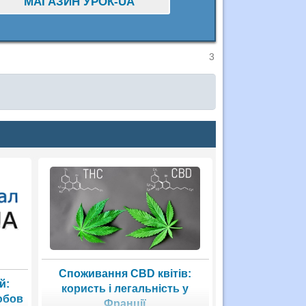
МАГАЗИН УРОК-UA
3
Споживання CBD квітів:
й:
користь і легальність у
юбов
Франції