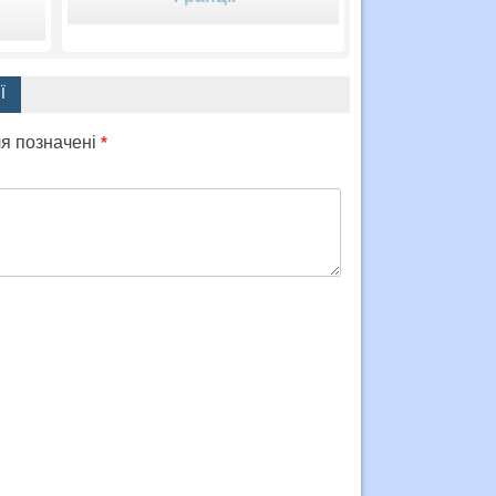
Ї
ля позначені
*