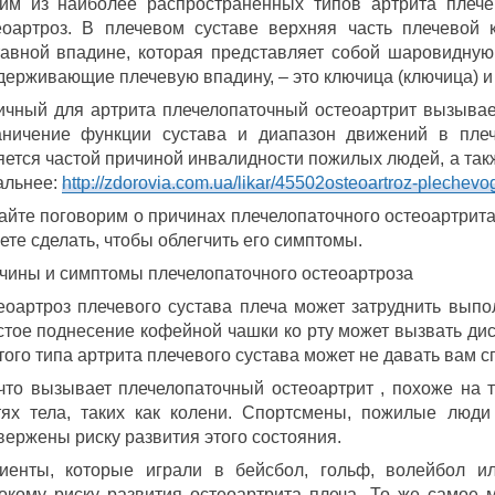
им из наиболее распространенных типов артрита плече
еоартроз. В плечевом суставе верхняя часть плечевой к
тавной впадине, которая представляет собой шаровидную 
держивающие плечевую впадину, – это ключица (ключица) и 
ичный для артрита плечелопаточный остеоартрит вызывает
аничение функции сустава и диапазон движений в плеч
яется частой причиной инвалидности пожилых людей, а та
альнее:
http://zdorovia.com.ua/likar/45502osteoartroz-plechevo
айте поговорим о причинах плечелопаточного остеоартрита,
ете сделать, чтобы облегчить его симптомы.
чины и симптомы плечелопаточного остеоартроза
еоартроз плечевого сустава плеча может затруднить вып
стое поднесение кофейной чашки ко рту может вызвать диск
этого типа артрита плечевого сустава может не давать вам с
 что вызывает плечелопаточный остеоартрит , похоже на т
тях тела, таких как колени. Спортсмены, пожилые люд
вержены риску развития этого состояния.
иенты, которые играли в бейсбол, гольф, волейбол ил
окому риску развития остеоартрита плеча. То же самое 