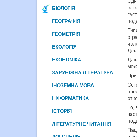
Одн
ост
БІОЛОГІЯ
сус
ГЕОГРАФІЯ
под
Тип
ГЕОМЕТРІЯ
огр
явл
ЕКОЛОГІЯ
Дет
ЕКОНОМІКА
Дав
мож
ЗАРУБІЖНА ЛІТЕРАТУРА
При
Ост
ІНОЗЕМНА МОВА
про
ІНФОРМАТИКА
от 
То,
ІСТОРІЯ
час
под
ЛІТЕРАТУРНЕ ЧИТАННЯ
Пац
ЛОГОПЕДІЯ
выс