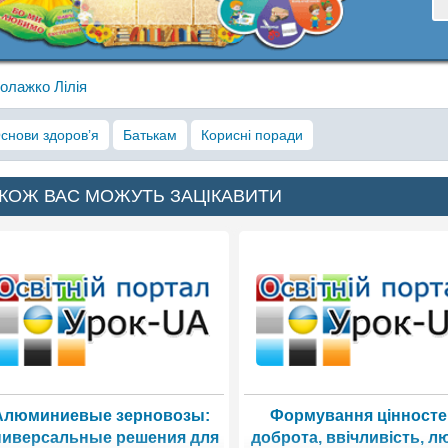
олажко Лілія
снови здоров’я
Батькам
Корисні поради
КОЖ ВАС МОЖУТЬ ЗАЦІКАВИТИ
Алюминиевые зерновозы:
Формування цінносте
ниверсальные решения для
доброта, ввічливість, л