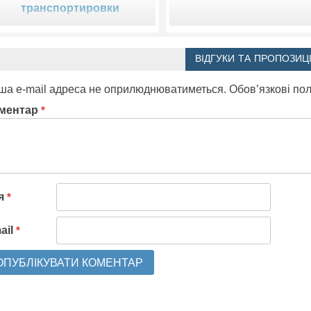
транспортировки
ВІДГУКИ ТА ПРОПОЗИЦІ
ша e-mail адреса не оприлюднюватиметься.
Обов’язкові по
ментар
*
'я
*
ail
*