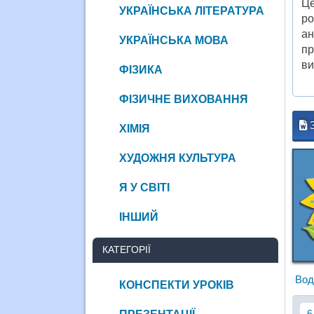
Це
УКРАЇНСЬКА ЛІТЕРАТУРА
ро
ан
УКРАЇНСЬКА МОВА
пр
ви
ФІЗИКА
ФІЗИЧНЕ ВИХОВАННЯ
ХІМІЯ
ХУДОЖНЯ КУЛЬТУРА
Я У СВІТІ
ІНШИЙ
КАТЕГОРІЇ
Вод
КОНСПЕКТИ УРОКІВ
6