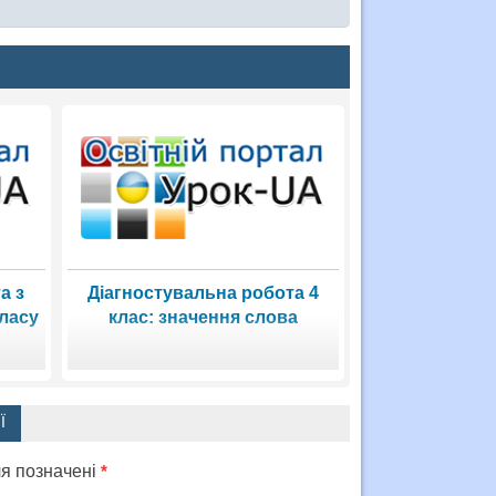
а з
Діагностувальна робота 4
класу
клас: значення слова
Ї
ля позначені
*