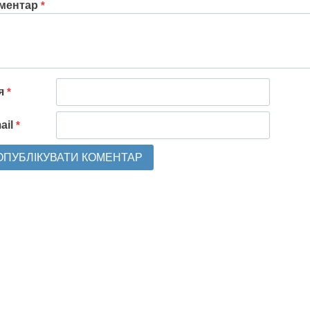
ментар
*
'я
*
ail
*