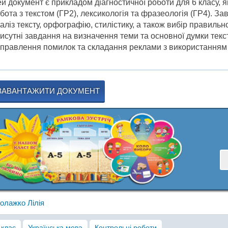
й документ є прикладом діагностичної роботи для 6 класу, я
бота з текстом (ГР2), лексикологія та фразеологія (ГР4). За
аліз тексту, орфографію, стилістику, а також вибір правильно
исутні завдання на визначення теми та основної думки текс
правлення помилок та складання реклами з використанням п
ЗАВАНТАЖИТИ ДОКУМЕНТ
олажко Лілія
 клас
Українська мова
Контрольні роботи