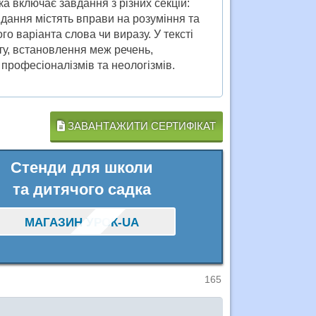
ка включає завдання з різних секцій:
вдання містять вправи на розуміння та
го варіанта слова чи виразу. У тексті
ту, встановлення меж речень,
рофесіоналізмів та неологізмів.
ЗАВАНТАЖИТИ СЕРТИФІКАТ
Стенди для школи
та дитячого садка
МАГАЗИН УРОК-UA
165