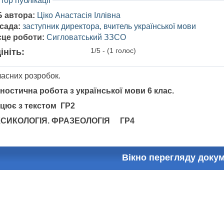
тор публікації
Б автора:
Ціко Анастасія Іллівна
сада:
заступник директора, вчитель української мови
сце роботи:
Сигловатський ЗЗСО
1/5 - (1 голос)
ініть:
ласних розробок.
гностична робота з української мови 6 клас.
цює з текстом ГР2
СИКОЛОГІЯ. ФРАЗЕОЛОГІЯ ГР4
Вікно перегляду доку