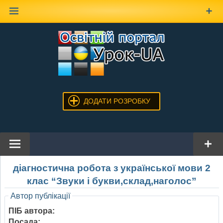
Наверх
ДОДАТИ РОЗРОБКУ
діагностична робота з української мови 2
клас “Звуки і букви,склад,наголос”
Автор публікації
ПІБ автора:
Посада: