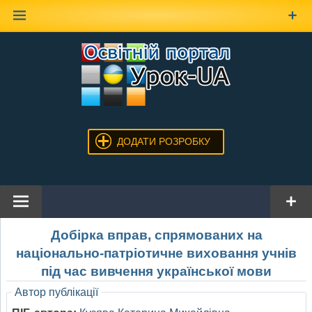
Наверх
ДОДАТИ РОЗРОБКУ
Добірка вправ, спрямованих на
національно-патріотичне виховання учнів
під час вивчення української мови
Автор публікації