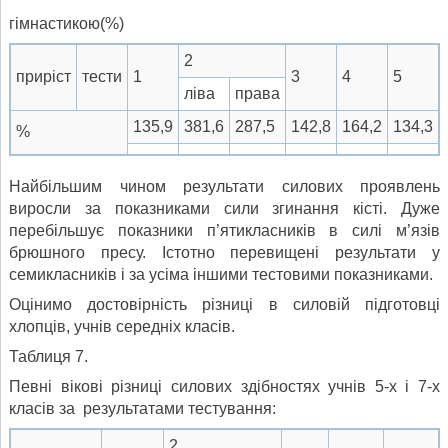
гімнастикою(%)
2
приріст
тести
1
3
4
5
ліва
права
135,9
381,6
287,5
142,8
164,2
134,3
%
Найбільшим чином результати силових проявлень
виросли за показниками сили згинання кісті. Дуже
перебільшує показники п’ятикласників в силі м’язів
брюшного пресу. Істотно перевищені результати у
семикласників і за усіма іншими тестовими показниками.
Оцінимо достовірність різниці в силовій підготовці
хлопців, учнів середніх класів.
Таблиця 7.
Певні вікові різниці силових здібностях учнів 5-х і 7-х
класів за результатами тестування:
2