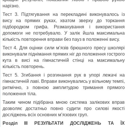
нарізно.
Тест 3. Підтягування на перекладині виконувалось із
вису на прямих руках, хватом зверху до торкання
підбородком грифа. Розмахування і використання
допомоги не потребувало. У залік йшла максимальна
кількість повторення вправи без пауз в положенні вису.
Тест 4. Для оцінки сили м’язів брюшного пресу школярі
виконували піднімання прямих ніг до положення гострого
кута в висі на гімнастичній стінці на максимальну
кількість повторень.
Тест 5. Згибання і розгинання рук в упорі лежачі на
гімнастичній лаві. Вправи виконувались у вільному темпі,
ритмічно, з повною амплитудою тримання прямого
положення тіла.
Таким чином підібрана мною система залікових вправ
дозволяє достатньо повно судити про силові якості
досліджень всіх основних м’язових груп.
Розділ ІІІ РЕЗУЛЬТАТИ ДОСЛІДЖЕНЬ ТА ЇХ