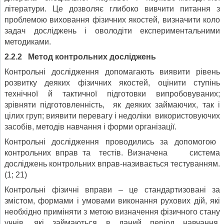
літератури. Це дозволяє глибоко вивчити питання з
проблемою виховання фізичних якостей, визначити коло
задач досліджень і оволодіти експериментальними
методиками.
2.2.2 Метод контрольних досліджень
Контрольні дослідження допомагають виявити рівень
розвитку деяких фізичних якостей, оцінити ступінь
технічної й тактичної підготовки випробовуваних;
зрівняти підготовленність, як деяких займаючих, так і
цілих груп; виявити перевагу і недоліки використовуючих
засобів, методів навчання і форми організації.
Контрольні дослідження проводились за допомогою
контрольних вправ та тестів. Визначена система
досліджень контрольних вправ-називається тестуванням.
(1; 21)
Контрольні фізичні вправи – це стандартизовані за
змістом, формами і умовами виконання рухових дій, які
необхідно приміняти з метою визначення фізичного стану
учнів, які займаються в даний період навчання.