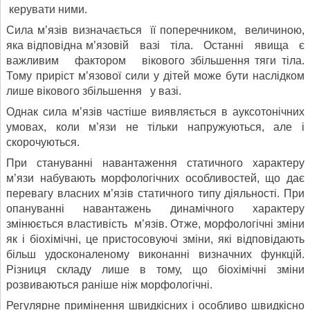
керувати ними.
Сила м’язів визначається її поперечником, величиною,
яка відповідна м’язовій вазі тіла. Останні явища є
важливим фактором вікового збільшення тяги тіла.
Тому приріст м’язової сили у дітей може бути наслідком
лише вікового збільшення у вазі.
Однак сила м’язів частіше виявляється в ауксотонічних
умовах, коли м’язи не тільки напружуються, але і
скорочуються.
При стануванні навантаження статичного характеру
м’язи набувають морфологічних особливостей, що дає
перевагу власних м’язів статичного типу діяльності. При
опануванні навантажень динамічного характеру
змінюється властивість м’язів. Отже, морфологічні зміни
як і біохімічні, це пристосовуючі зміни, які відповідають
більш удосконаленому виконанні визначних функцій.
Різниця складу лише в тому, що біохімічні зміни
розвиваються раніше ніж морфологічні.
Регулярне примінення швидкісних і особливо швидкісно