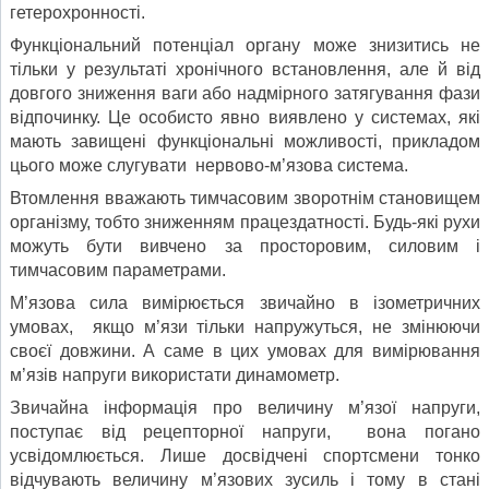
гетерохронності.
Функціональний потенціал органу може знизитись не
тільки у результаті хронічного встановлення, але й від
довгого зниження ваги або надмірного затягування фази
відпочинку. Це особисто явно виявлено у системах, які
мають завищені функціональні можливості, прикладом
цього може слугувати нервово-м’язова система.
Втомлення вважають тимчасовим зворотнім становищем
організму, тобто зниженням працездатності. Будь-які рухи
можуть бути вивчено за просторовим, силовим і
тимчасовим параметрами.
М’язова сила вимірюється звичайно в ізометричних
умовах, якщо м’язи тільки напружуться, не змінюючи
своєї довжини. А саме в цих умовах для вимірювання
м’язів напруги використати динамометр.
Звичайна інформація про величину м’язої напруги,
поступає від рецепторної напруги, вона погано
усвідомлюється. Лише досвідчені спортсмени тонко
відчувають величину м’язових зусиль і тому в стані