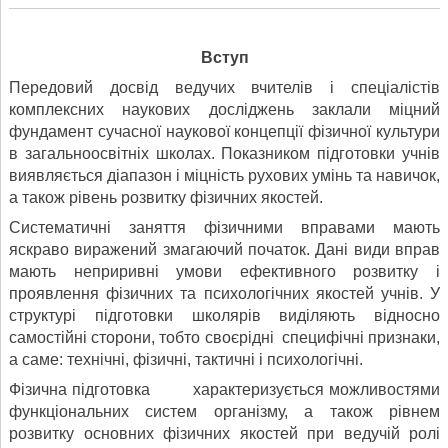
Вступ
Передовий досвід ведучих вчителів і спеціалістів
комплексних наукових досліджень заклали міцний
фундамент сучасної наукової концепції фізичної культури
в загальноосвітніх школах. Показником підготовки учнів
виявляється діапазон і міцність рухових умінь та навичок,
а також рівень розвитку фізичних якостей.
Систематичні заняття фізичними вправами мають
яскраво виражений змагаючий початок. Дані види вправ
мають неприривні умови ефективного розвитку і
проявлення фізичних та психологічних якостей учнів. У
структурі підготовки школярів виділяють відносно
самостійні сторони, тобто своєрідні специфічні признаки,
а саме: технічні, фізичні, тактичні і психологічні.
Фізична підготовка характеризується можливостями
функціональних систем організму, а також рівнем
розвитку основних фізичних якостей при ведучій ролі