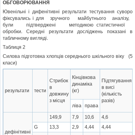
ОБГОВОРЮВАННЯ
Ювенільні і дифенітивні результати тестування суворо
фіксувались і для зручного майбутнього аналізу,
були підтверджені методикою статистичної
обробки. Середні результати досліджень показані в
табличному вигляді.
Таблиця 2
Силова підготовка хлопців середнього шкільного віку (5
класи)
Кінцівкова
Стрибок
Підтягування
динаміка
в
в висі
результати
тести
(кг)
довжину
(кількість
з місця
разів)
ліва
права
149,9
7,9
10,6
4,6
G
13,3
2,9
4,44
4,44
дефінітивні