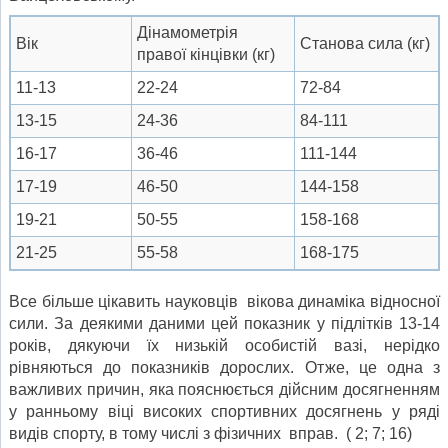
Дінамометрія
Вік
Станова сила (кг)
правої кінцівки (кг)
11-13
22-24
72-84
13-15
24-36
84-111
16-17
36-46
111-144
17-19
46-50
144-158
19-21
50-55
158-168
21-25
55-58
168-175
Все більше цікавить науковців вікова динаміка відносної
сили. За деякими даними цей показник у підлітків 13-14
років, дякуючи їх низькій особистій вазі, нерідко
рівняються до показників дорослих. Отже, це одна з
важливих причин, яка пояснюється дійсним досягненням
у ранньому віці високих спортивних досягнень у ряді
видів спорту, в тому числі з фізичних вправ. ( 2; 7; 16)