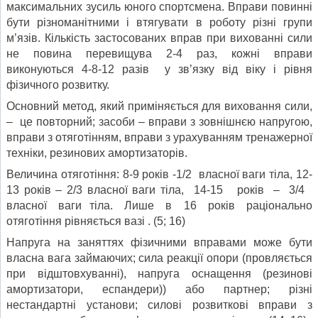
максимальних зусиль юного спортсмена. Вправи повинні
бути різноманітними і втягувати в роботу різні групи
м’язів. Кількість застосованих вправ при вихованні сили
не повина перевищува 2-4 раз, кожні вправи
виконуються 4-8-12 разів у зв’язку від віку і рівня
фізичного розвитку.
Основний метод, який приміняється для виховання сили,
– це повторний; засоби – вправи з зовнішнєю напругою,
вправи з отяготінням, вправи з урахуванням тренажерної
техніки, резинових амортизаторів.
Величина отяготіння: 8-9 років -1/2 власної ваги тіла, 12-
13 років – 2/3 власної ваги тіла, 14-15 років – 3/4
власної ваги тіла. Лише в 16 років раціонально
отяготіння рівняється вазі . (5; 16)
Напруга на заняттях фізичними вправами може бути
власна вага займаючих; сила реакції опори (провляється
при відштовхуванні), напруга оснащення (резинові
амортизатори, еспандери)) або партнер; різні
нестандартні установи; силові розвиткові вправи з