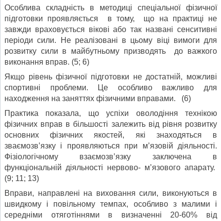
Особлива складність в методиці спеціальної фізичної
підготовки проявляється в тому, що на практиці не
завжди враховується вікові або так названі сенситивні
періоди сили. Не реалізовані в цьому віці вимоги для
розвитку сили в майбутньому призводять до важкого
виконання вправ. (5; 6)
Якщо рівень фізичної підготовки не достатній, можливі
спортивні проблеми. Це особливо важливо для
находження на заняттях фізичними вправами. (6)
Практика показала, що успіхи оволодіння технікою
фізичних вправ в більшості залежить від рівня розвитку
основних фізичних якостей, які знаходяться в
зваємозв’язку і проявляються при м’язовій діяльності.
Фізіологічному взаємозв’язку заключена в
функціональній діяльності нервово- м’язового апарату.
(9; 11; 13)
Вправи, направлені на виховання сили, виконуються в
швидкому і повільному темпах, особливо з малими і
середніми отяготіннями в визначенні 20-60% від