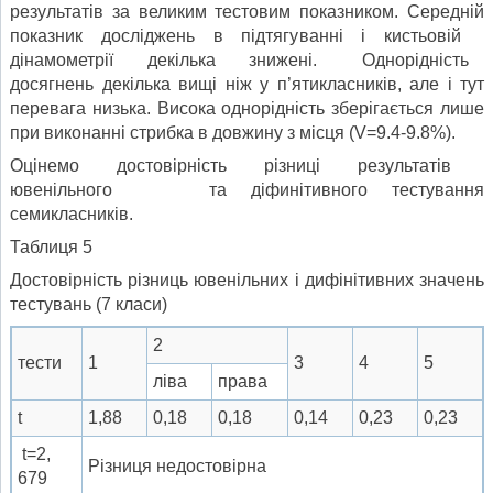
результатів за великим тестовим показником. Середній
показник досліджень в підтягуванні і кистьовій
дінамометрії декілька знижені. Однорідність
досягнень декілька вищі ніж у п’ятикласників, але і тут
перевага низька. Висока однорідність зберігається лише
при виконанні стрибка в довжину з місця (V=9.4-9.8%).
Оцінемо достовірність різниці результатів
ювенільного та діфинітивного тестування
семикласників.
Таблиця 5
Достовірність різниць ювенільних і дифінітивних значень
тестувань (7 класи)
2
тести
1
3
4
5
ліва
права
t
1,88
0,18
0,18
0,14
0,23
0,23
t=2,
Різниця недостовірна
679