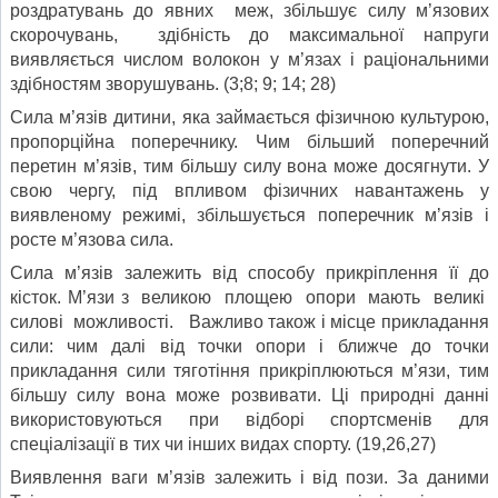
роздратувань до явних меж, збільшує силу м’язових
скорочувань, здібність до максимальної напруги
виявляється числом волокон у м’язах і раціональними
здібностям зворушувань. (3;8; 9; 14; 28)
Сила м’язів дитини, яка займається фізичною культурою,
пропорційна поперечнику. Чим більший поперечний
перетин м’язів, тим більшу силу вона може досягнути. У
свою чергу, під впливом фізичних навантажень у
виявленому режимі, збільшується поперечник м’язів і
росте м’язова сила.
Сила м’язів залежить від способу прикріплення її до
кісток. М’язи з великою площею опори мають великі
силові можливості. Важливо також і місце прикладання
сили: чим далі від точки опори і ближче до точки
прикладання сили тяготіння прикріплюються м’язи, тим
більшу силу вона може розвивати. Ці природні данні
використовуються при відборі спортсменів для
спеціалізації в тих чи інших видах спорту. (19,26,27)
Виявлення ваги м’язів залежить і від пози. За даними