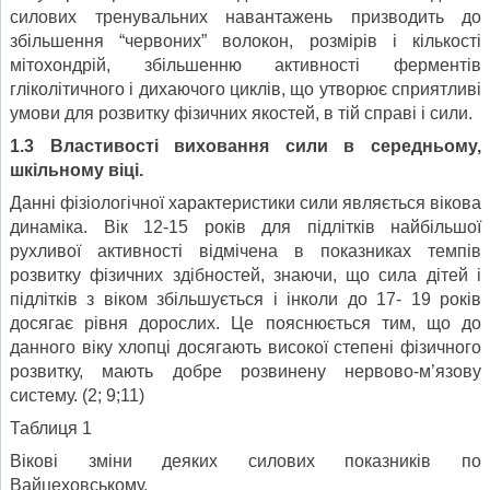
силових тренувальних навантажень призводить до
збільшення “червоних” волокон, розмірів і кількості
мітохондрій, збільшенню активності ферментів
гліколітичного і дихаючого циклів, що утворює сприятливі
умови для розвитку фізичних якостей, в тій справі і сили.
1.3 Властивості виховання сили в середньому,
шкільному віці.
Данні фізіологічної характеристики сили являється вікова
динаміка. Вік 12-15 років для підлітків найбільшої
рухливої активності відмічена в показниках темпів
розвитку фізичних здібностей, знаючи, що сила дітей і
підлітків з віком збільшується і інколи до 17- 19 років
досягає рівня дорослих. Це пояснюється тим, що до
данного віку хлопці досягають високої степені фізичного
розвитку, мають добре розвинену нервово-м’язову
систему. (2; 9;11)
Таблиця 1
Вікові зміни деяких силових показників по
Вайцеховському.