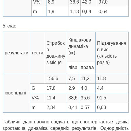
V%
8,9
36,6
42,0
97,0
m
1,9
1,13
0,64
0,64
5 клас
Кінцівкова
Стрибок
Підтягування
динаміка
в
в висі
результати
тести
(кг)
довжину
(кількість
з місця
разів)
ліва
права
156,6
7,5
11,2
11.8
G
17,8
2,9
4,0
4,4
ювенільні
V%
11,4
38,6
35,6
91,5
m
2,34
0,41
0,57
0,63
Табличні дані наочно свідчать, що спостерігається деяка
зростаюча динаміка середніх результатів. Однорідність