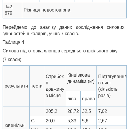
t=2,
Різниця недостовірна
679
Перейдемо до аналізу даних дослідження силових
здібностей школярів, учнів 7 класів.
Таблиця 4
Силова підготовка хлопців середнього шкільного віку
(7 класи)
Кінцівкова
Стрибок
Підтягування
динаміка (кг)
в
в висі
результати
тести
довжину
(кількість
з місця
разів)
ліва
права
205,2
28,72
32,5
7,02
G
20,0
5,33
5,6
2,67
ювенільні