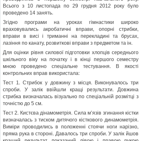
Всього з 10 листопада по 29 грудня 2012 року було
проведено 14 занять.
Згідно програми на уроках гімнастики широко
враховувались акробатичні вправи, опорні стрибки,
вправи в висі і триманні на перекладині та брусах,
лазіння по канату, розвиткові вправи з предметом та ін.
Для оцінки рівня силової підготовки хлопців середнього
шкільного віку на початку і в кінці першого семестру
мною проведено спеціальне тестування. В якості
контрольних вправ використала:
Тест 1. Стрибок у довжину з місця. Виконувалось три
спроби. У залік ввійшли кращі результати. Довжина
стрибка визначалась візуально по спеціальній розмітці з
точністю до 5 см.
Тест 2. Кистєва дінамометрія. Сила м’язів згинання кістки
визначалась з тиском дитячого кісткового динамометрія.
Виміри проводились в положенні стоячи ноги нарізно,
пряма рука в стороні. Давалось три спроби. У залік йшов
кращий результат, показаний лівою і правою рукою