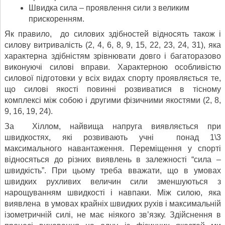
Швидка сила – проявлення сили з великим
прискоренням.
Як правило, до силових здібностей відносять також і
силову витривалість (2, 4, 6, 8, 9, 15, 22, 23, 24, 31), яка
характерна здібністям зрівнювати довго і багаторазово
виконуючі силові вправи. Характерною особливістю
силової підготовки у всіх видах спорту проявляється те,
що силові якості повинні розвиватися в тісному
комплексі між собою і другими фізичними якостями (2, 8,
9, 16, 19, 24).
За Хіллом, найвища напруга виявляється при
швидкостях, які розвивають учні понад 1\3
максимального навантаження. Переміщення у спорті
відносяться до різних виявлень в залежності “сила –
швидкість”. При цьому треба вважати, що в умовах
швидких рухливих величин сили зменшуються з
нарощуванням швидкості і навпаки. Між силою, яка
виявлена в умовах крайніх швидких рухів і максимальній
ізометричній силі, не має ніякого зв’язку. Здійснення в