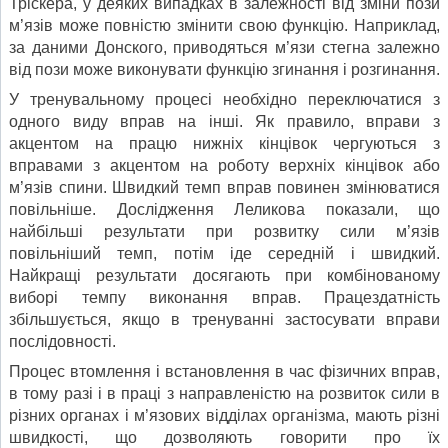
Тріскера, у деяких випадках в залежності від зміни пози
м’язів може повністю змінити свою функцію. Наприклад,
за даними Донского, приводяться м’язи стегна залежно
від пози може виконувати функцію згинання і розгинання.
У тренувальному процесі необхідно переключатися з
одного виду вправ на інші. Як правило, вправи з
акцентом на працю нижніх кінцівок чергуються з
вправами з акцентом на роботу верхніх кінцівок або
м’язів спини. Швидкий темп вправ повинен змінюватися
повільніше. Дослідження Леликова показали, що
найбільші результати при розвитку сили м’язів
повільніший темп, потім іде середній і швидкий.
Найкращі результати досягають при комбінованому
виборі темпу виконання вправ. Працездатність
збільшується, якщо в тренуванні застосувати вправи
послідовності.
Процес втомлення і встановлення в час фізичних вправ,
в тому разі і в праці з направленістю на розвиток сили в
різних органах і м’язових відділах організма, мають різні
швидкості, що дозволяють говорити про їх