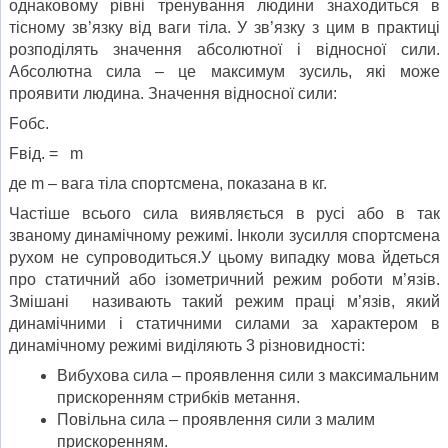
однаковому рівні тренування людини знаходиться в
тісному зв’язку від ваги тіла. У зв’язку з цим в практиці
розподілять значення абсолютної і відносної сили.
Абсолютна сила – це максимум зусиль, які може
проявити людина. Значення відносної сили:
Fобс.
Fвід. = m
де m – вага тіла спортсмена, показана в кг.
Частіше всього сила виявляється в русі або в так
званому динамічному режимі. Інколи зусилля спортсмена
рухом не супроводиться.У цьому випадку мова йдеться
про статичний або ізометричний режим роботи м’язів.
Змішані називають такий режим праці м’язів, який
динамічними і статичними силами за характером в
динамічному режимі виділяють 3 різновидності:
Вибухова сила – проявлення сили з максимальним
прискоренням стрибків метання.
Повільна сила – проявлення сили з малим
прискоренням.