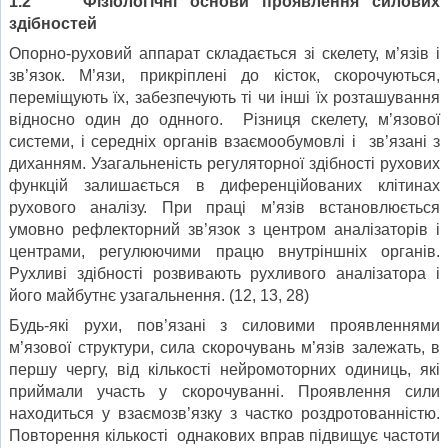
1.2 Фізіологічні основи проявлення силових
здібностей
Опорно-руховий аппарат складається зі скелету, м’язів і
зв’язок. М’язи, прикріплені до кісток, скорочуються,
переміщують їх, забезпечують ті чи інші їх розташування
відносно один до однного. Різниця скелету, м’язової
системи, і середніх органів взаємообумовлі і зв’язані з
диханням. Узагальненість регуляторної здібності рухових
функцій залишається в диференційованих клітинах
рухового аналізу. При праці м’язів встановлюється
умовно рефлекторний зв’язок з центром аналізаторів і
центрами, регулюючими працю внутріншніх органів.
Рухливі здібності розвивають рухливого аналізатора і
його майбутнє узагальнення. (12, 13, 28)
Будь-які рухи, пов’язані з силовими проявленнями
м’язової структури, сила скорочувань м’язів залежать, в
першу чергу, від кількості нейромоторних одиниць, які
приймали участь у скорочуванні. Проявлення сили
находиться у взаємозв’язку з частко роздротованністю.
Повторення кількості однакових вправ підвищує частоти