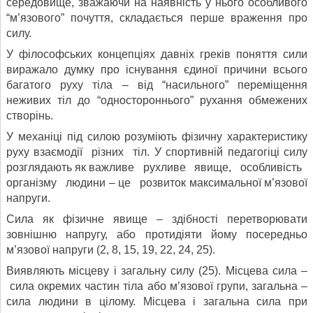
середовище, зважаючи на наявність у нього особливого
“м’язового” почуття, складається перше враження про
силу.
У філософських концепціях давніх греків поняття сили
виражало думку про існування єдиної причини всього
багатого руху тіла – від “насильного” переміщення
неживих тіл до “одностороннього” рухання обмежених
створінь.
У механіці під силою розуміють фізичну характеристику
руху взаємодії різних тіл. У спортивній педагогіці силу
розглядають як важливе рухливе явище, особливість
організму людини – це розвиток максимальної м’язової
напруги.
Сила як фізичне явище – здібності перетворювати
зовнішню напругу, або протидіяти йому посередньо
м’язової напруги (2, 8, 15, 19, 22, 24, 25).
Виявляють місцеву і загальну силу (25). Місцева сила –
сила окремих частин тіла або м’язової групи, загальна –
сила людини в цілому. Місцева і загальна сила при