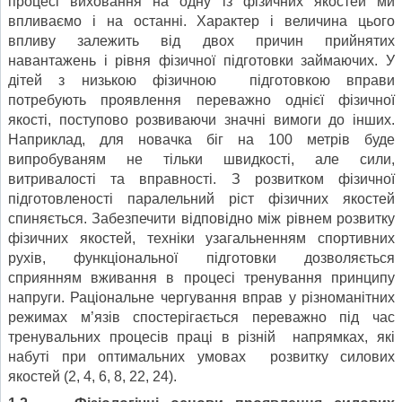
процесі виховання на одну із фізичних якостей ми
впливаємо і на останні. Характер і величина цього
впливу залежить від двох причин прийнятих
навантажень і рівня фізичної підготовки займаючих. У
дітей з низькою фізичною підготовкою вправи
потребують проявлення переважно однієї фізичної
якості, поступово розвиваючи значні вимоги до інших.
Наприклад, для новачка біг на 100 метрів буде
випробуваням не тільки швидкості, але сили,
витривалості та вправності. З розвитком фізичної
підготовленості паралельний ріст фізичних якостей
спиняється. Забезпечити відповідно між рівнем розвитку
фізичних якостей, техніки узагальненням спортивних
рухів, функціональної підготовки дозволяється
сприянням вживання в процесі тренування принципу
напруги. Раціональне чергування вправ у різноманітних
режимах м’язів спостерігається переважно під час
тренувальних процесів праці в різній напрямках, які
набуті при оптимальних умовах розвитку силових
якостей (2, 4, 6, 8, 22, 24).