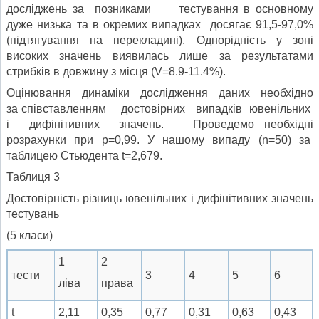
досліджень за позниками тестування в основному
дуже низька та в окремих випадках досягає 91,5-97,0%
(підтягування на перекладині). Однорідність у зоні
високих значень виявилась лише за результатами
стрибків в довжину з місця (V=8.9-11.4%).
Оцінювання динаміки дослідження даних необхідно
за співставленням достовірних випадків ювенільних
і дифінітивних значень. Проведемо необхідні
розрахунки при р=0,99. У нашому випаду (n=50) за
таблицею Стьюдента t=2,679.
Таблиця 3
Достовірність різниць ювенільних і дифінітивних значень
тестувань
(5 класи)
1
2
тести
3
4
5
6
ліва
права
t
2,11
0,35
0,77
0,31
0,63
0,43