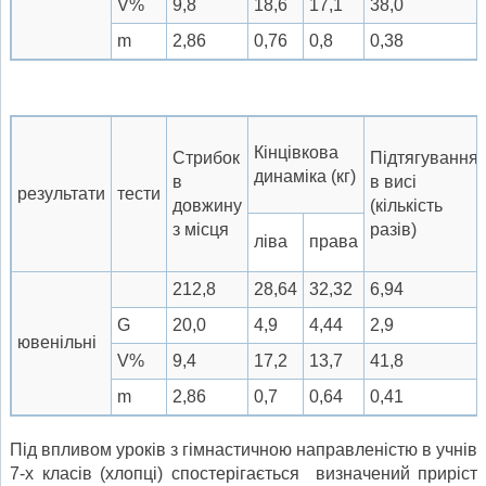
V%
9,8
18,6
17,1
38,0
m
2,86
0,76
0,8
0,38
Кінцівкова
Стрибок
Підтягування
динаміка (кг)
в
в висі
результати
тести
довжину
(кількість
з місця
разів)
ліва
права
212,8
28,64
32,32
6,94
G
20,0
4,9
4,44
2,9
ювенільні
V%
9,4
17,2
13,7
41,8
m
2,86
0,7
0,64
0,41
Під впливом уроків з гімнастичною направленістю в учнів
7-х класів (хлопці) спостерігається визначений приріст