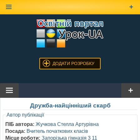
Наверх
ДОДАТИ РОЗРОБКУ
Дружба-найцінніший скарб
Автор публікації
ПІБ автора:
Жучкова Стелла Артурівна
Посада:
Вчитель початкових класів
Місце роботи:
Запорізька гімназія 3 11