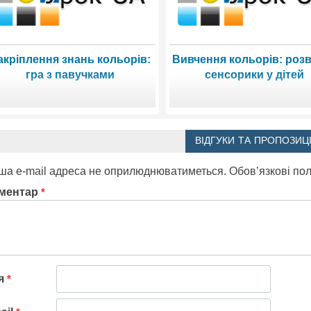
акріплення знань кольорів:
Вивчення кольорів: роз
гра з павучками
сенсорики у дітей
ВІДГУКИ ТА ПРОПОЗИЦІ
ша e-mail адреса не оприлюднюватиметься.
Обов’язкові по
ментар
*
'я
*