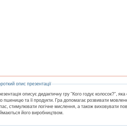
роткий опис презентації
езентація описує дидактичну гру "Кого годує колосок?", як
о пшеницю та її продукти. Гра допомагає розвивати мовлен
пас, стимулювати логічне мислення, а також виховувати пов
ймаються його виробництвом.