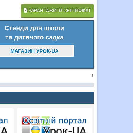
ЗАВАНТАЖИТИ СЕРТИФІКАТ
Стенди для школи
та дитячого садка
МАГАЗИН УРОК-UA
4