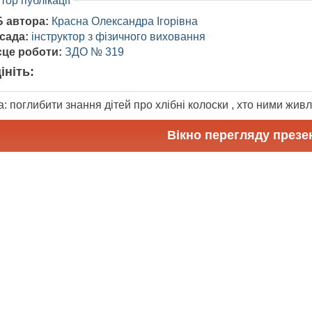
тор публікації
Б автора:
Красна Олександра Ігорівна
сада:
інструктор з фізичного виховання
сце роботи:
ЗДО № 319
ініть:
: поглибити знання дітей про хлібні колоски , хто ними живл
Вікно перегляду презен