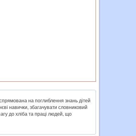
а спрямована на поглиблення знань дітей
нєві навички, збагачувати словниковий
агу до хліба та праці людей, що