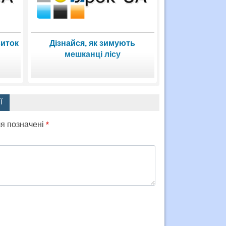
виток
Дізнайся, як зимують
мешканці лісу
Ї
ля позначені
*