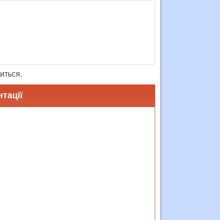
иться.
тації