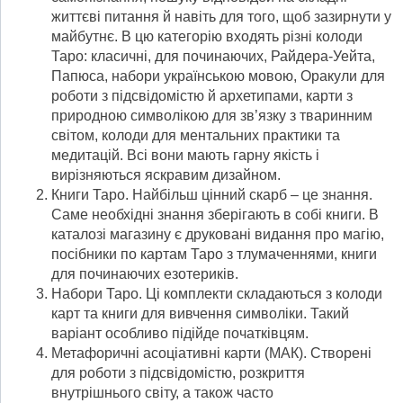
життєві питання й навіть для того, щоб зазирнути у
майбутнє. В цю категорію входять різні колоди
Таро: класичні, для починаючих, Райдера-Уейта,
Папюса, набори українською мовою, Оракули для
роботи з підсвідомістю й архетипами, карти з
природною символікою для зв’язку з тваринним
світом, колоди для ментальних практики та
медитацій. Всі вони мають гарну якість і
вирізняються яскравим дизайном.
Книги Таро. Найбільш цінний скарб – це знання.
Саме необхідні знання зберігають в собі книги. В
каталозі магазину є друковані видання про магію,
посібники по картам Таро з тлумаченнями, книги
для починаючих езотериків.
Набори Таро. Ці комплекти складаються з колоди
карт та книги для вивчення символіки. Такий
варіант особливо підійде початківцям.
Метафоричні асоціативні карти (МАК). Створені
для роботи з підсвідомістю, розкриття
внутрішнього світу, а також часто