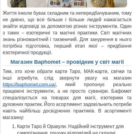
Життя інколи буває складним та непередбачуваним, тому
не дивно, що все більше і більше людей намагається
знайти відповіді за допомогою різних інструментів. Один
з таких – езотеричні та магічні практики. Світ магічних
знань різноманітний і таємничий. Для занурення в нього
потрібна підготовка, перший етап якої – придбання
езотеричної продукції.
Магазин Baphomet – провідник у світ магії
Тим, хто хоче обрати карти Таро, МАК-карти, свічки та
інші атрибути, слід звернути увагу на магазин
https://baphomet.com.ua/
, який пропонує реально
працюючі інструменти, а не просто сувеніри. Бафомет
спеціалізується на товарах для магії, езотерики та
духовних практик. Його асортимент задовільнить потреби
навіть найбільш досвідчених практиків. В асортименті
магазину:
Карти Таро й Оракули. Надійний інструмент для
самопізнання, пошуку відповідей на складні