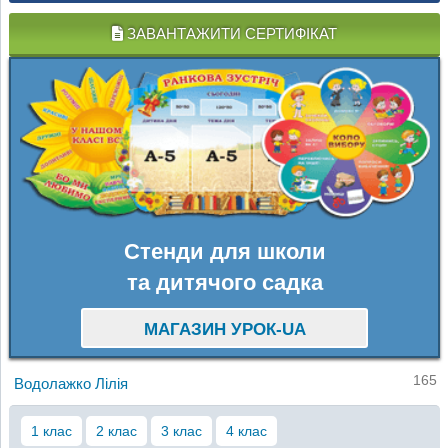
ЗАВАНТАЖИТИ СЕРТИФІКАТ
Стенди для школи
та дитячого садка
МАГАЗИН УРОК-UA
165
Водолажко Лілія
1 клас
2 клас
3 клас
4 клас