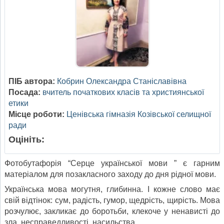
ПІБ автора:
Кобрин Олександра Станіславівна
Посада:
вчитель початкових класів та християнської
етики
Місце роботи:
Ценівська гімназія Козівської селищної
ради
Оцініть:
Фотобутафорія “Серце української мови ” є гарним
матеріалом для позакласного заходу до дня рідної мови.
Українська мова могутня, глибинна. І кожне слово має
свій відтінок: сум, радість, гумор, щедрість, щирість. Мова
розчулює, закликає до боротьби, клекоче у ненависті до
зла, несправедливості, насильства.