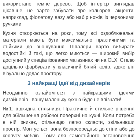
використане темне дерево. Щоб інтер’єр виглядав
цікавіше, не варто забувати про кольорові акценти,
наприклад, фіолетову вазу або набір ножів із червоними
ручками.
Кухня створюється на роки, тому всі оздоблювальні
матеріали мають бути максимально практичними та
стійкими до зношування. Шпалери варто вибирати
водостійкі й такі, що легко миються — широкий вибір
доступний у спеціалізованих магазинах чи на OLX. Стелю
доцільно фарбувати у класичний білий колір, адже він
візуально додає простору.
3 найкращі ідеї від дизайнерів
Неодмінно ознайомтеся з найкращими ідеями
дизайнерів і вашу маленьку кухню буде не впізнати!
№1: відкидна стільниця. Практичне й стильне рішення
для збільшення робочої поверхні на кухні. Коли потреба
в ній зникає, стільницю легко скласти, звільнивши
простір. Монтується вона безпосередньо до стіни або до
корпусу меблів. Тому для самостійного встановлення