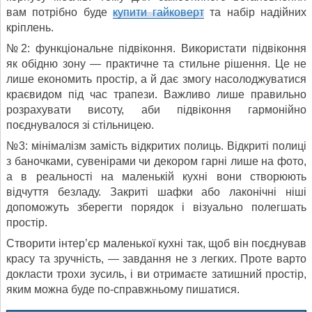
вам потрібно буде
купити гайковерт
та набір надійних
кріплень.
№2: функціональне підвіконня. Використати підвіконня
як обідню зону — практичне та стильне рішення. Це не
лише економить простір, а й дає змогу насолоджуватися
краєвидом під час трапези. Важливо лише правильно
розрахувати висоту, аби підвіконня гармонійно
поєднувалося зі стільницею.
№3: мінімалізм замість відкритих полиць. Відкриті полиці
з баночками, сувенірами чи декором гарні лише на фото,
а в реальності на маленькій кухні вони створюють
відчуття безладу. Закриті шафки або лаконічні ніші
допоможуть зберегти порядок і візуально полегшать
простір.
Створити інтер’єр маленької кухні так, щоб він поєднував
красу та зручність, — завдання не з легких. Проте варто
докласти трохи зусиль, і ви отримаєте затишний простір,
яким можна буде по-справжньому пишатися.