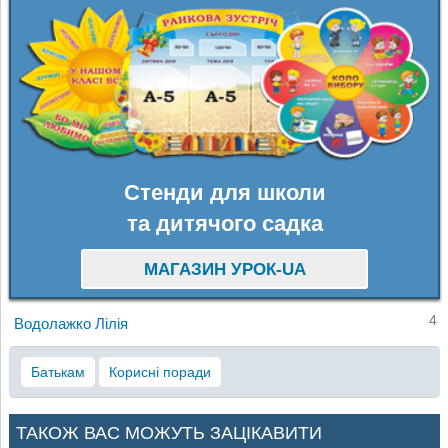
Стенди для школи
та дитячого садка
МАГАЗИН УРОК-UA
4
Водолажко Лілія
Батькам
Корисні поради
ТАКОЖ ВАС МОЖУТЬ ЗАЦІКАВИТИ