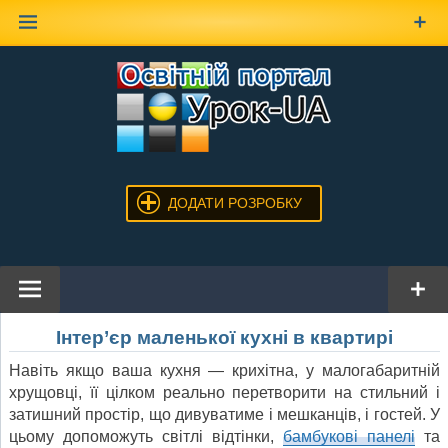
Наверх
ДОДАТИ РОЗРОБКУ
Інтер’єр маленької кухні в квартирі
Навіть якщо ваша кухня — крихітна, у малогабаритній
хрущовці, її цілком реально перетворити на стильний і
затишний простір, що дивуватиме і мешканців, і гостей. У
цьому допоможуть світлі відтінки,
бамбукові панелі
та