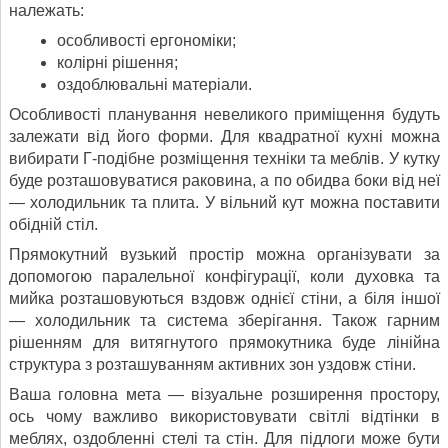
належать:
особливості ергономіки;
колірні рішення;
оздоблювальні матеріали.
Особливості планування невеликого приміщення будуть
залежати від його форми. Для квадратної кухні можна
вибирати Г-подібне розміщення техніки та меблів. У кутку
буде розташовуватися раковина, а по обидва боки від неї
— холодильник та плита. У вільний кут можна поставити
обідній стіл.
Прямокутний вузький простір можна організувати за
допомогою паралельної конфігурації, коли духовка та
мийка розташовуються вздовж однієї стіни, а біля іншої
— холодильник та система зберігання. Також гарним
рішенням для витягнутого прямокутника буде лінійна
структура з розташуванням активних зон уздовж стіни.
Ваша головна мета — візуальне розширення простору,
ось чому важливо використовувати світлі відтінки в
меблях, оздобленні стелі та стін. Для підлоги може бути