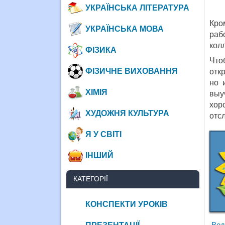
УКРАЇНСЬКА ЛІТЕРАТУРА
Кро
УКРАЇНСЬКА МОВА
раб
кол
ФІЗИКА
Что
ФІЗИЧНЕ ВИХОВАННЯ
отк
но 
ХІМІЯ
выу
хор
ХУДОЖНЯ КУЛЬТУРА
отс
Я У СВІТІ
ІНШИЙ
КАТЕГОРІЇ
КОНСПЕКТИ УРОКІВ
Вод