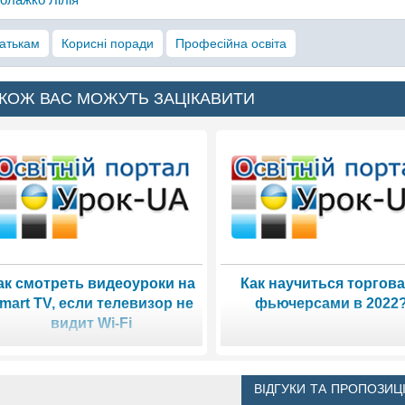
атькам
Корисні поради
Професійна освіта
КОЖ ВАС МОЖУТЬ ЗАЦІКАВИТИ
ак смотреть видеоуроки на
Как научиться торгов
mart TV, если телевизор не
фьючерсами в 2022
видит Wi-Fi
ВІДГУКИ ТА ПРОПОЗИЦІ