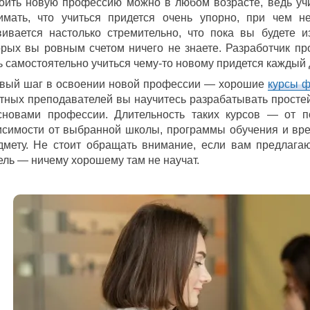
оить новую профессию можно в любом возрасте, ведь учи
имать, что учиться придется очень упорно, при чем 
вивается настолько стремительно, что пока вы будете и
орых вы ровным счетом ничего не знаете. Разработчик пр
ь самостоятельно учиться чему-то новому придется каждый 
вый шаг в освоении новой профессии — хорошие
курсы ф
тных преподавателей вы научитесь разрабатывать просте
сновами профессии. Длительность таких курсов — от п
исимости от выбранной школы, программы обучения и вре
дмету. Не стоит обращать внимание, если вам предлагаю
ель — ничему хорошему там не научат.