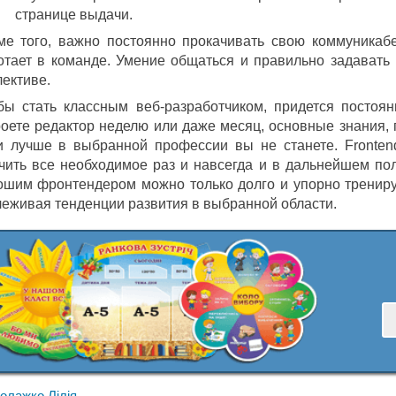
странице выдачи.
ме того, важно постоянно прокачивать свою коммуникабел
отает в команде. Умение общаться и правильно задавать
лективе.
бы стать классным веб-разработчиком, придется постоян
роете редактор неделю или даже месяц, основные знания, п
и лучше в выбранной профессии вы не станете. Fronten
чить все необходимое раз и навсегда и в дальнейшем по
ошим фронтендером можно только долго и упорно трениру
леживая тенденции развития в выбранной области.
олажко Лілія