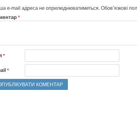
ша e-mail адреса не оприлюднюватиметься.
Обов’язкові по
ментар
*
'я
*
ail
*