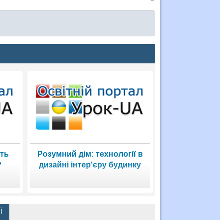
ать
Розумний дім: технології в
?
дизайні інтер'єру будинку
Ї