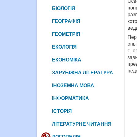
Осв
пон
БІОЛОГІЯ
раз
ГЕОГРАФІЯ
кот
вед
ГЕОМЕТРІЯ
Пер
опы
ЕКОЛОГІЯ
с о
зав
ЕКОНОМІКА
пре
нед
ЗАРУБІЖНА ЛІТЕРАТУРА
ІНОЗЕМНА МОВА
ІНФОРМАТИКА
ІСТОРІЯ
ЛІТЕРАТУРНЕ ЧИТАННЯ
ЛОГОПЕДІЯ