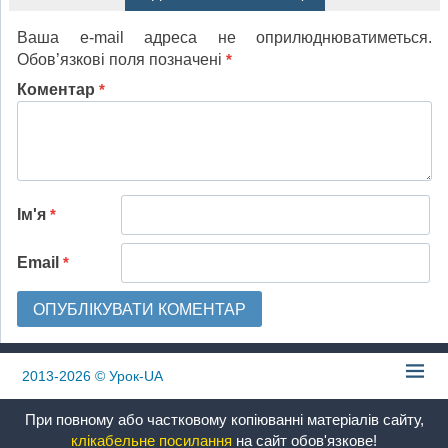
Ваша e-mail адреса не оприлюднюватиметься.
Обов’язкові поля позначені
*
Коментар
*
Ім'я
*
Email
*
2013-2026
© Урок-UA
При повному або частковому копіюванні матеріалів сайту,
клікабельне посилання
на сайт обов'язкове!