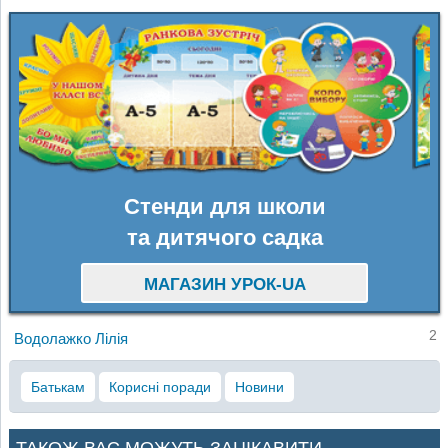
Стенди для школи
та дитячого садка
МАГАЗИН УРОК-UA
2
Водолажко Лілія
Батькам
Корисні поради
Новини
ТАКОЖ ВАС МОЖУТЬ ЗАЦІКАВИТИ