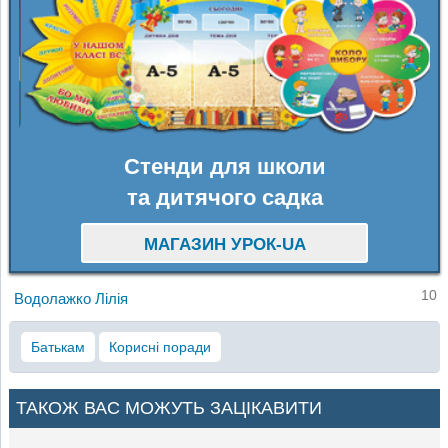
Стенди для школи
та дитячого садка
МАГАЗИН УРОК-UA
10
Водолажко Лілія
Батькам
Корисні поради
ТАКОЖ ВАС МОЖУТЬ ЗАЦІКАВИТИ