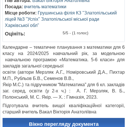
ПІБ автора:
Вакал Вікторія Анатоліївна
Посада:
вчитель математики
Місце роботи:
Грушинська філія КЗ "Златопільський
ліцей №3 "Успіх" Златопільської міської ради
Харківської обл"
5/5 - (1 голос)
Оцініть:
Календарне – тематичне планування з математики для 6
класу на 2024/2025 навчальний рік, за модельною
навчальною програмою «Математика. 5-6 класи» для
закладів загальної середньої
освіти (автори Мерзляк А.Г., Номіровський Д.А., Пихтар
М.П., Рубльов Б.В., Семенов В.В.,
Якір М.С.) та підручником “Математика” для 6 кл. закладів
заг. серед, освіти (у 2-х ч.) : А. Г. Мерзляк, В. Б.,
Полонський, М. С. Якір. — X. : Гімназія, 2023.
Підготувала вчитель вищої кваліфікаційної категорії,
старший вчитель Вакал Вікторія Анатоліївна
Вікно перегляду документа