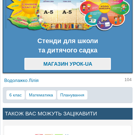
Стенди для школи
та дитячого садка
МАГАЗИН УРОК-UA
104
Водолажко Лілія
6 клас
Математика
Планування
ТАКОЖ ВАС МОЖУТЬ ЗАЦІКАВИТИ