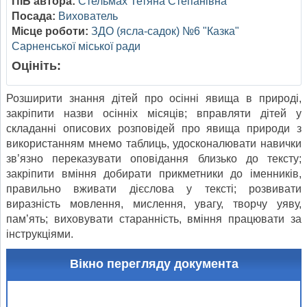
ПІБ автора:
Стельмах Тетяна Степанівна
Посада:
Вихователь
Місце роботи:
ЗДО (ясла-садок) №6 "Казка"
Сарненської міської ради
Оцініть:
Розширити знання дітей про осінні явища в природі,
закріпити назви осінніх місяців; вправляти дітей у
складанні описових розповідей про явища природи з
використанням мнемо таблиць, удосконалювати навички
зв’язно переказувати оповідання близько до тексту;
закріпити вміння добирати прикметники до іменників,
правильно вживати дієслова у тексті; розвивати
виразність мовлення, мислення, увагу, творчу уяву,
пам’ять; виховувати старанність, вміння працювати за
інструкціями.
Вікно перегляду документа