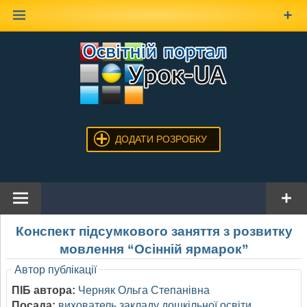
Наверх
ДОДАТИ РОЗРОБКУ
Конспект підсумкового заняття з розвитку
мовлення “Осінній ярмарок”
Автор публікації
ПІБ автора:
Черняк Ольга Степанівна
Посада:
вихователь закладу дошкільної освіти