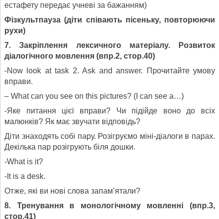
естафету передає учневі за бажанням)
Фізкультпауза (діти співають пісеньку, повторюючи
рухи)
7. Закріплення лексичного матеріалу. Розвиток
діалогічного мовлення
(впр.2, стор.40)
-Now look at task 2. Ask and answer. Прочитайте умову
вправи.
– What can you see on this pictures? (I can see a…)
-Яке питання цієї вправи? Чи підійде воно до всіх
малюнків? Як має звучати відповідь?
Діти знаходять собі пару. Розігруємо міні-діалоги в парах.
Декілька пар розігрують біля дошки.
-What is it?
-It is a desk.
Отже, які ви нові слова запам’ятали?
8. Тренування в монологічному мовленні (впр.3,
стор.41)