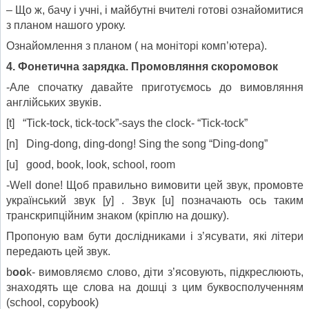
– Що ж, бачу і учні, і майбутні вчителі готові ознайомитися
з планом нашого уроку.
Ознайомлення з планом ( на моніторі комп’ютера).
4. Фонетична зарядка. Промовляння скоромовок
-Але спочатку давайте приготуємось до вимовляння
англійських звуків.
[t] “Tick-tock, tick-tock”-says the clock- “Tick-tock”
[n] Ding-dong, ding-dong! Sing the song “Ding-dong”
[u] good, book, look, school, room
-Well done! Щоб правильно вимовити цей звук, промовте
український звук [у] . Звук [u] позначають ось таким
транскрипційним знаком (кріплю на дошку).
Пропоную вам бути дослідниками і з’ясувати, які літери
передають цей звук.
b
oo
k- вимовляємо слово, діти з’ясовують, підкреслюють,
знаходять ще слова на дошці з цим буквосполученням
(school, copybook)