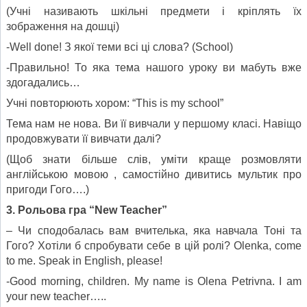
(Учні називають шкільні предмети і кріплять їх
зображення на дошці)
-Well done! З якої теми всі ці слова? (School)
-Правильно! То яка тема нашого уроку ви мабуть вже
здогадались…
Учні повторюють хором: “This is my school”
Тема нам не нова. Ви її вивчали у першому класі. Навіщо
продовжувати її вивчати далі?
(Щоб знати більше слів, уміти краще розмовляти
англійською мовою , самостійно дивитись мультик про
пригоди Гого….)
3. Рольова гра
“New Teacher”
– Чи сподобалась вам вчителька, яка навчала Тоні та
Гого? Хотіли б спробувати себе в цій ролі? Olenka, come
to me. Speak in English, please!
-Good morning, children. My name is Olena Petrivna. I am
your new teacher…..