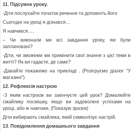
11. Підсумок уроку.
-Діти послухайте початок речення та доповніть його
Сьогодні на уроці я дізнався…
Я навчився….
– Чи виконали ми всі завдання уроку, які були
заплановані?
-Діти, чи зможеми ми примінити свої знання з цієї теми в
житті? Як ви гадаєте, де саме?
-Давайте покажемо на прикладі . (Розігруємо діалог “У
магазині”)
12. Рефлексія
настрою
-З яким настроєм ви закінчуєте цей урок? Домалюйте
смайлику посмішку, якщо ви задоволені успіхами на
уроці, або ж навпаки. (Показую зразок)
Діти вибирають смайлика, який символізує настрій.
13. Повідомлення домашнього завдання