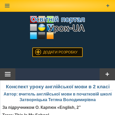
Наверх
ДОДАТИ РОЗРОБКУ
Конспект уроку англійської мови в 2 класі
Автор: вчитель англійської мови в початковій школі
Затворніцька Тетяна Володимирівна
За п
і
дручником О. Карпюк «
English
, 2”