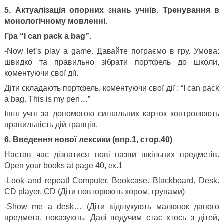
5. Актуалізація опорних знань учнів
.
Тренування в
монологічному мовленні.
Гра
“I can pack a bag”.
-Now let’s play a game. Давайте пограємо в гру. Умова:
швидко та правильно зібрати портфель до школи,
коментуючи свої дії.
Діти складають портфель, коментуючи свої дії : “I can pack
a bag. This is my pen…”
Інші учні за допомогою сигнальних карток контролюють
правильність дій гравців.
6. Введення нової лексики (впр.1, стор.
40
)
Настав час дізнатися нові назви шкільних предметів.
Open your books at page 40, ex.1
-Look and repeat! Computer. Bookcase. Blackboard. Desk.
CD player. CD (Діти повторюють хором, групами)
-Show me a desk… (Діти відшукують малюнок даного
предмета, показують. Далі ведучим стає хтось з дітей,