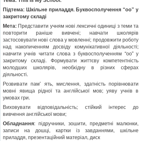
Тема
: This Is My School.
Підтема: Шкільне приладдя. Буквосполучення “оо” у
закритому складі
Мета:
Представити учням нові лексичні одиниці з теми та
повторити раніше вивчені; навчати школярів
застосовувати нові слова у мовленні; продовжити роботу
над накопиченням досвіду комунікативної діяльності;
навчити учнів читати слова з буквосполученням “оо” у
закритому складі. Формувати життєву компетентність
молодших школярів, необхідну в різних сферах
діяльності.
Розвивати памʼ ять, мислення, здатність порівнювати
мовні явища рідної та англійської мов; уяву учнів в
умовах гри.
Виховувати відповідальність; стійкий інтерес до
вивчення англійської мови;
Обладнання
: підручники, зошити, предметні малюнки,
записи на дошці, картки із завданнями, шкільне
приладдя, презентаційний матеріал, диск