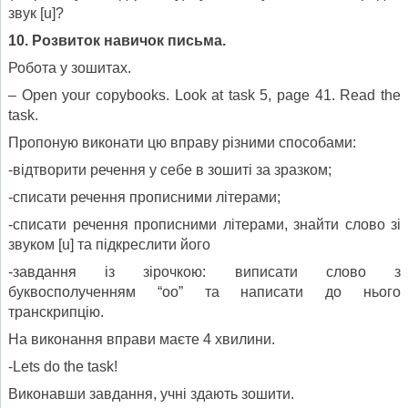
звук [u]?
10. Розвиток навичок письма.
Робота у зошитах.
– Open your copybooks. Look at task 5, page 41. Read the
task.
Пропоную виконати цю вправу різними способами:
-відтворити речення у себе в зошиті за зразком;
-списати речення прописними літерами;
-списати речення прописними літерами, знайти слово зі
звуком [u] та підкреслити його
-завдання із зірочкою: виписати слово з
буквосполученням “оо” та написати до нього
транскрипцію.
На виконання вправи маєте 4 хвилини.
-Lets do the task!
Виконавши завдання, учні здають зошити.