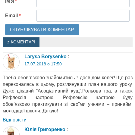
Ім'я
*
Email
*
3 КОМЕНТАРІ
Larysa Borysenko
:
17.07.2018 о 17:50
Треба обов’язково знайомитись з досвідом колег! Ще раз
переконалась в цьому, розглянувши план вашого уроку.
Дуже цікавий “Асоціативний кущ”,Рольова гра, а також
Рефлексія настрою. Рефлексію настрою буду
обов’язково практикувати зі своїми учнями – принаймі
молодщої школи. Дякую!
Відповіcти
Юлія Григоренко
: