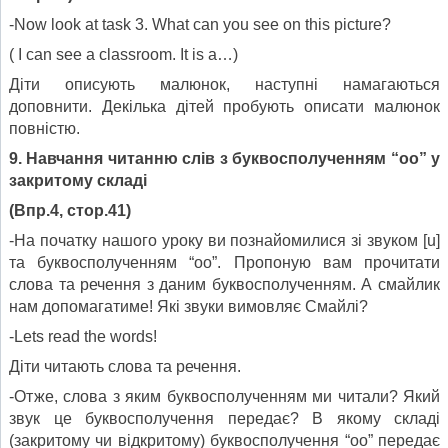
-Now look at task 3. What can you see on this picture?
( I can see a classroom. It is a…)
Діти описують малюнок, наступні намагаються
доповнити. Декілька дітей пробують описати малюнок
повністю.
9. Навчання читанню слів з буквосполученням “
oo
” у
закритому складі
(Впр.4, стор.41)
-На початку нашого уроку ви познайомилися зі звуком [u]
та буквосполученням “оо”. Пропоную вам прочитати
слова та речення з даним буквосполученням. А смайлик
нам допомагатиме! Які звуки вимовляє Смайлі?
-Lets read the words!
Діти читають слова та речення.
-Отже, слова з яким буквосполученням ми читали? Який
звук це буквосполучення передає? В якому складі
(закритому чи відкритому) буквосполучення “оо” передає