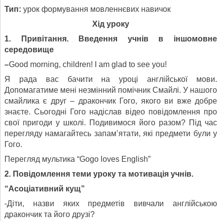
Тип:
урок формування мовленнєвих навичок
Хід уроку
1. Привітання. Введення учнів в іншомовне
середовище
–
Good morning, children! I am glad to see you!
Я рада вас бачити на уроці англійської мови.
Допомагатиме мені незмінний помічник Смайлі. У нашого
смайлика є друг – дракончик Гого, якого ви вже добре
знаєте. Сьогодні Гого надіслав відео повідомлення про
свої пригоди у школі. Подивимося його разом? Під час
перегляду намагайтесь запам’ятати, які предмети були у
Гого.
Перегляд мультика “Gogo loves English”
2. Повідомлення теми уроку та мотивація учнів.
“Асоціативний кущ”
-Діти, назви яких предметів вивчали англійською
дракончик та його друзі?