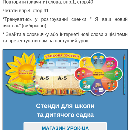
Повторити (вивчити) слова, впр.1, стор.40
Читати впр.4, стор.41
*Тренуватись у розігруванні сценки ” Я ваш новий
вчитель” (вибірково)
* Знайти в словничку або Інтернеті нові слова з цієї теми
та презентувати нам на наступний урок.
Стенди для школи
та дитячого садка
МАГАЗИН УРОК-UA