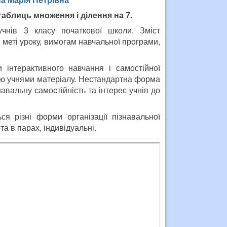
а Марія Петрівна
таблиць множення і ділення на 7.
чнів 3 класу початкової школи. Зміст
 меті уроку, вимогам навчальної програми,
 інтерактивного навчання і самостійної
нню учнями матеріалу. Нестандартна форма
авальну самостійність та інтерес учнів до
ся різні форми організації пізнавальної
та в парах, індивідуальні.