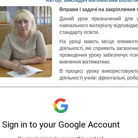
Автор: викладач математики Болотін
Вправи і задачі на закріплення 
Даний урок призначений для у
навчального матеріалу відповідає
стандарту освіти.
На уроці мають місце елементи
діяльності, які сприяють засвоє
проведення уроку забезпечує пізн
вивчення математики.
В процесі уроку використовують
діяльності учнів: фронтальні, робо