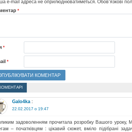
ша e-mail адреса не оприлюднюватиметься.
Обов’язкові по
ментар
*
'я
*
ail
*
КОМЕНТАРІ
Galo4ka
:
22.02.2017 о 19:47
еликим задоволенням прочитала розробку Вашого уроку, Мар
егам – початківцям : цікавий сюжет, вміло підібрані зада