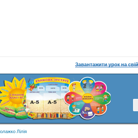
Завантажити урок на свій
олажко Лілія