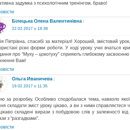
ативна задумка з психологічним тренінгом, браво!
повіcти
Білецька Олена Валентинівна
:
22.02.2017 о 18:38
ія Петрівна, спасибі за матеріал! Хороший, змістовий урок
ористані різні форми роботи. У ході уроку учні вчаться кр
дання про “Муху – цокотуху” сприяють глибокому засвоєнню 
хнення Вам!
повіcти
Ольга Иваничева
:
19.02.2017 о 11:35
ую за розробку. Особливо сподобалася тема, навколо яко
ня складати зміст уроку цікаво, а ви з ними справляєтеся ч
цікаво складені вирази з побудовою слів у залежності від 
зи з “разгадками”.
повіcти