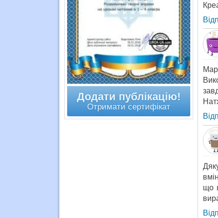
Кре
Від
Мар
Вик
зав
Додати публікацію!
Нат
Отримати сертифікат
Від
Дяк
вмін
що 
вира
Від