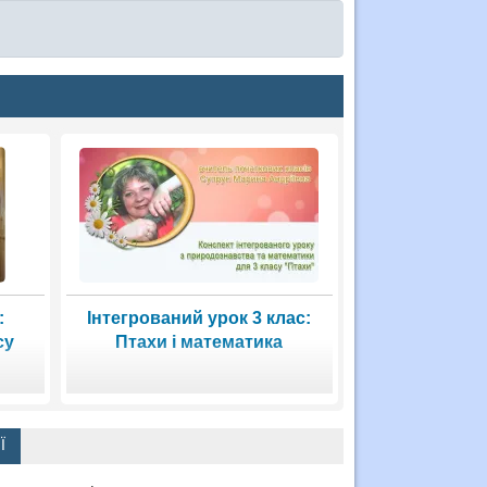
:
Інтегрований урок 3 клас:
су
Птахи і математика
Ї