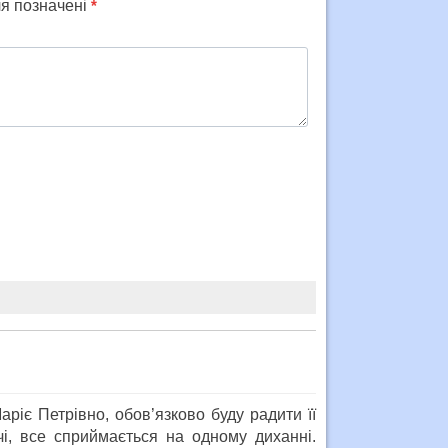
ля позначені
*
іє Петрівно, обов’язково буду радити її
чі, все сприймається на одному диханні.