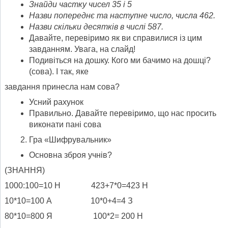
Знайди частку чисел 35 і 5
Назви попереднє та наступне число, числа 462.
Назви скільки десятків в числі 587.
Давайте, перевіримо як ви справилися із цим
завданням. Увага, на слайд!
Подивіться на дошку. Кого ми бачимо на дошці?
(сова). І так, яке
завдання принесла нам сова?
Усний рахунок
Правильно. Давайте перевіримо, що нас просить
виконати пані сова
Гра «Шифрувальник»
Основна зброя учнів?
(ЗНАННЯ)
1000:100=10 Н 423+7*0=423 Н
10*10=100 А 10*0+4=4 З
80*10=800 Я 100*2= 200 Н