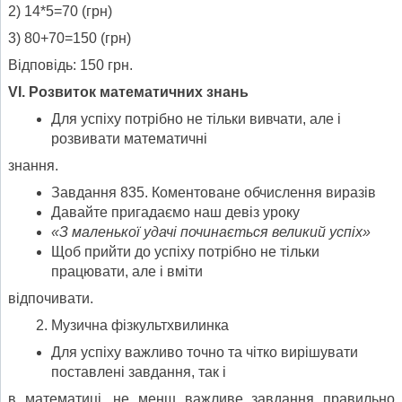
2) 14*5=70 (грн)
3) 80+70=150 (грн)
Відповідь: 150 грн.
VІ. Розвиток математичних знань
Для успіху потрібно не тільки вивчати, але і
розвивати математичні
знання.
Завдання 835. Коментоване обчислення виразів
Давайте пригадаємо наш девіз уроку
«З маленької удачі починається великий успіх»
Щоб прийти до успіху потрібно не тільки
працювати, але і вміти
відпочивати.
Музична фізкультхвилинка
Для успіху важливо точно та чітко вирішувати
поставлені завдання, так і
в математиці, не менш важливе завдання правильно