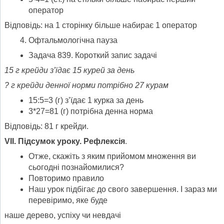
оператор
Відповідь: на 1 сторінку більше набирає 1 оператор
Офтальмологічна пауза
Задача 839. Короткий запис задачі
15 г крейди з’їдає 15 курей за день
? г крейди денної норми потрібно 27 курам
15:5=3 (г) з’їдає 1 курка за день
3*27=81 (г) потрібна денна норма
Відповідь: 81 г крейди.
VII. Підсумок уроку. Рефлексія
.
Отже, скажіть з яким прийомом множення ви
сьогодні познайомилися?
Повторимо правило
Наш урок підбігає до свого завершення. І зараз ми
перевіримо, яке буде
наше дерево, успіху чи невдачі