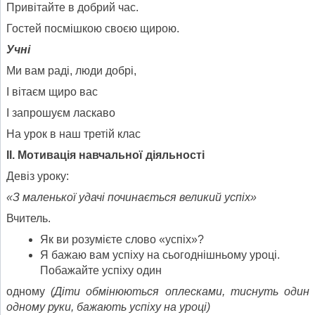
Привітайте в добрий час.
Гостей посмішкою своєю щирою.
Учні
Ми вам раді, люди добрі,
І вітаєм щиро вас
І запрошуєм ласкаво
На урок в наш третій клас
ІІ. Мотивація навчальної діяльності
Девіз уроку:
«З маленької удачі починається великий успіх»
Вчитель.
Як ви розумієте слово «успіх»?
Я бажаю вам успіху на сьогоднішньому уроці.
Побажайте успіху один
одному
(Діти обмінюються оплесками, тиснуть один
одному руки, бажають успіху на уроці)