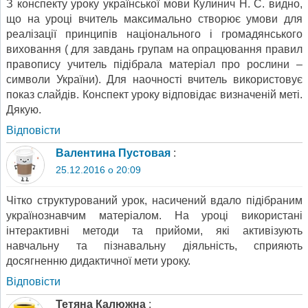
З конспекту уроку української мови Кулинич Н. С. видно,
що на уроці вчитель максимально створює умови для
реалізації принципів національного і громадянського
виховання ( для завдань групам на опрацювання правил
правопису учитель підібрала матеріал про рослини –
символи України). Для наочності вчитель використовує
показ слайдів. Конспект уроку відповідає визначеній меті.
Дякую.
Відповіcти
Валентина Пустовая
:
25.12.2016 о 20:09
Чітко структурований урок, насичений вдало підібраним
українознавчим матеріалом. На уроці використані
інтерактивні методи та прийоми, які активізують
навчальну та пізнавальну діяльність, сприяють
досягненню дидактичної мети уроку.
Відповіcти
Тетяна Калюжна
: