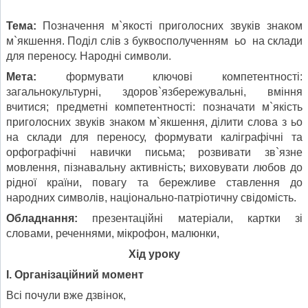
Тема:
Позначення м`якості приголосних звуків знаком
м`якшення. Поділ слів з буквосполученням ьо на склади
для переносу. Народні символи.
Мета:
формувати ключові компетентності:
загальнокультурні, здоров`язбережувальні, вміння
вчитися; предметні компетентності: позначати м`якість
приголосних звуків знаком м`якшення, ділити слова з ьо
на склади для переносу, формувати каліграфічні та
орфографічні навички письма; розвивати зв`язне
мовлення, пізнавальну активність; виховувати любов до
рідної країни, повагу та бережливе ставлення до
народних символів, національно-патріотичну свідомість.
Обладнання:
презентаційні матеріали, картки зі
словами, реченнями, мікрофон, малюнки,
Хід уроку
І. Організаційний момент
Всі почули вже дзвінок,