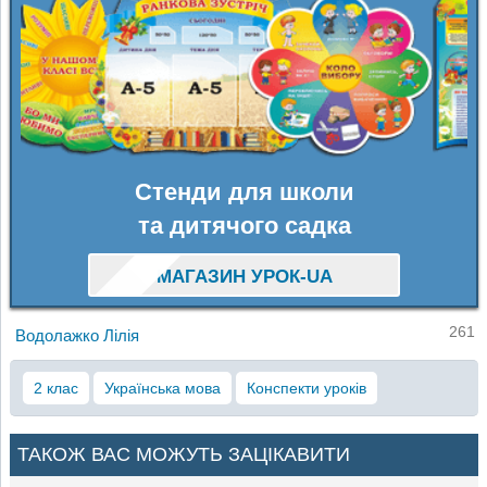
Стенди для школи
та дитячого садка
МАГАЗИН УРОК-UA
261
Водолажко Лілія
2 клас
Українська мова
Конспекти уроків
ТАКОЖ ВАС МОЖУТЬ ЗАЦІКАВИТИ