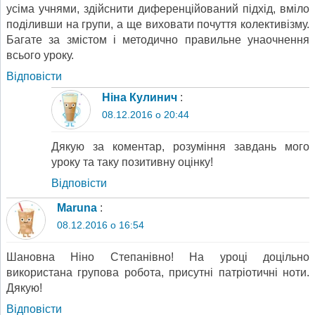
усіма учнями, здійснити диференційований підхід, вміло
поділивши на групи, а ще виховати почуття колективізму.
Багате за змістом і методично правильне унаочнення
всього уроку.
Відповіcти
Ніна Кулинич
:
08.12.2016 о 20:44
Дякую за коментар, розуміння завдань мого
уроку та таку позитивну оцінку!
Відповіcти
Maruna
:
08.12.2016 о 16:54
Шановна Ніно Степанівно! На уроці доцільно
використана групова робота, присутні патріотичні ноти.
Дякую!
Відповіcти