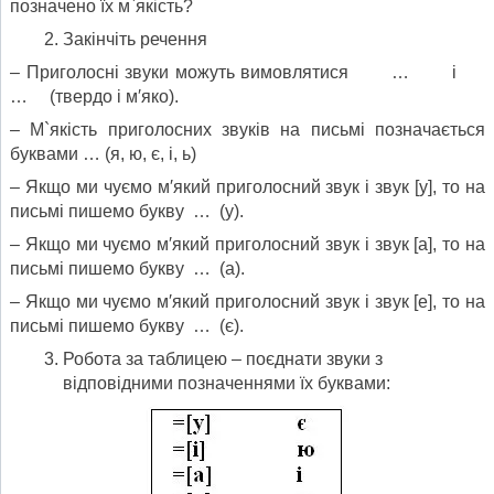
позначено їх м`якість?
Закінчіть речення
– Приголосні звуки можуть вимовлятися … і
… (твердо і м′яко).
– М`якість приголосних звуків на письмі позначається
буквами … (я, ю, є, і, ь)
– Якщо ми чуємо м′який приголосний звук і звук [у], то на
письмі пишемо букву … (у).
– Якщо ми чуємо м′який приголосний звук і звук [а], то на
письмі пишемо букву … (а).
– Якщо ми чуємо м′який приголосний звук і звук [е], то на
письмі пишемо букву … (є).
Робота за таблицею – поєднати звуки з
відповідними позначеннями їх буквами: