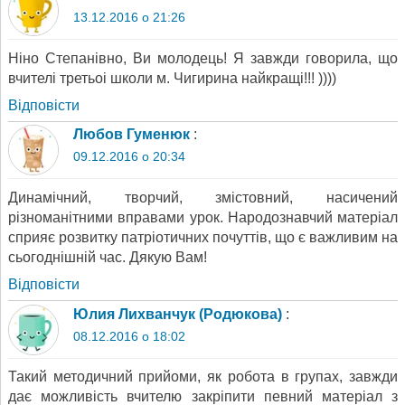
13.12.2016 о 21:26
Ніно Степанівно, Ви молодець! Я завжди говорила, що
вчителі третьоі школи м. Чигирина найкращі!!! ))))
Відповіcти
Любов Гуменюк
:
09.12.2016 о 20:34
Динамічний, творчий, змістовний, насичений
різноманітними вправами урок. Народознавчий матеріал
сприяє розвитку патріотичних почуттів, що є важливим на
сьогоднішній час. Дякую Вам!
Відповіcти
Юлия Лихванчук (Родюкова)
:
08.12.2016 о 18:02
Такий методичний прийоми, як робота в групах, завжди
дає можливість вчителю закріпити певний матеріал з