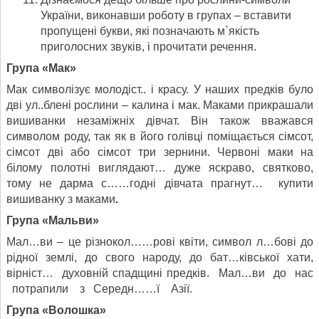
України, виконавши роботу в групах – вставити
пропущені букви, які позначають м`якість
приголосних звуків, і прочитати речення.
Група «Мак»
Мак символізує молодіст.. і красу. У наших предків було
дві ул..блені рослини – калина і мак. Маками прикрашали
вишиванки незаміжніх дівчат. Він також вважався
символом роду, так як в його голівці поміщається сімсот,
сімсот дві або сімсот три зернини. Червоні маки на
білому полотні виглядают… дуже яскраво, святково,
тому не дарма с……годні дівчата прагнут… купити
вишиванку з маками
.
Група «Мальви»
Мал…ви – це різнокол……рові квіти, символ л…бові до
рідної землі, до свого народу, до бат…ківської хати,
вірніст… духовній спадщині предків. Мал…ви до нас
потрапили з Середн……ї Азії.
Група «Волошка»