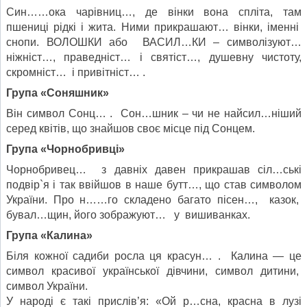
Син……ока чарівниц…, де вінки вона спліта, там
пшениці рідкі і жита. Ними прикрашают… вінки, іменні
снопи. ВОЛОШКИ або ВАСИЛ…КИ – символізуют…
ніжніст…, праведніст… і святіст…, душевну чистоту,
скромніст… і привітніст… .
Група «Соняшник»
Він символ Сонц… . Сон…шник – чи не найсил…ніший
серед квітів, що знайшов своє місце під Сонцем.
Група «Чорнобривці»
Чорнобривец… з давніх давен прикрашав сіл…ські
подвір`я і так ввійшов в наше бутт…, що став символом
України. Про н……го складено багато пісен…, казок,
бувал…щин, його зображуют… у вишиванках.
Група «Калина»
Біля кожної садиби росла ця красун… . Калина — це
символ красивої української дівчини, символ дитини,
символ України.
У народі є такі прислів’я: «Ой р…сна, красна в лузі