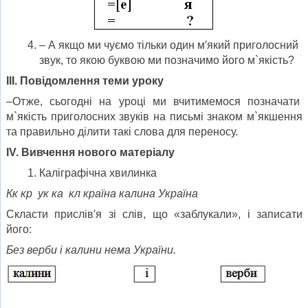
– А якщо ми чуємо тільки один м′який приголосний
звук, то якою буквою ми позначимо його м`якість?
ІІІ. Повідомлення теми уроку
–Отже, сьогодні на уроці ми вчитимемося позначати
м`якість приголосних звуків на письмі знаком м`якшення
та правильно ділити такі слова для переносу.
І
V
. Вивчення нового матеріалу
Каліграфічна хвилинка
Кк кр ук ка кл країна калина Україна
Скласти прислів′я зі слів, що «заблукали», і записати
його:
Без верби і калини нема України.