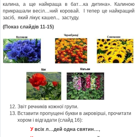
калина, а ще найкраща в бат…ка дитина». Калиною
прикрашали весіл…ний коровай. І тепер це найкращий
засіб, який лікує кашел.., застуду.
(Показ слайдів 11-15)
Звіт речників кожної групи.
Вставити пропущені букви в акровірші, прочитати
хором і відгадати (слайд 16):
У
всіх л…дей одна святин…,