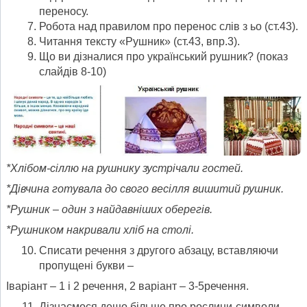
переносу.
Робота над правилом про перенос слів з ьо (ст.43).
Читання тексту «Рушник» (ст.43, впр.3).
Що ви дізналися про український рушник? (показ
слайдів 8-10)
*Хлібом-сіллю на рушнику зустрічали гостей.
*Дівчина готувала до свого весілля вишитий рушник.
*Рушник – один з найдавніших оберегів.
*Рушником накривали хліб на столі.
Списати речення з другого абзацу, вставляючи
пропущені букви –
Іваріант – 1 і 2 речення, 2 варіант – 3-5речення.
Дізнаємося дещо більше про рослини-символи