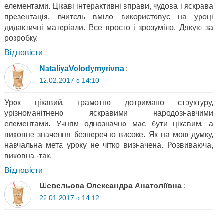
елементами. Цікаві інтерактивні вправи, чудова і яскрава
презентація, вчитель вміло використовує на уроці
дидактичні матеріали. Все просто і зрозуміло. Дякую за
розробку.
Відповіcти
NataliyaVolodymyrivna
:
12.02.2017 о 14:10
Урок цікавий, грамотно дотримано структуру,
урізноманітнено яскравими народознавчими
елементами. Учням однозначно має бути цікавим, а
виховне значення безперечно високе. Як на мою думку,
навчальна мета уроку не чітко визначена. Розвиваюча,
виховна -так.
Відповіcти
Шевельова Олександра Анатоліївна
:
22.01.2017 о 14:12