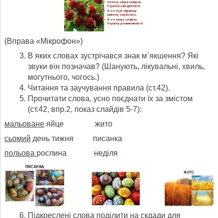
(Вправа «Мікрофон»)
В яких словах зустрічався знак м`якшення? Які
звуки він позначав? (Шанують, лікувальні, хвиль,
могутнього, чогось.)
Читання та заучування правила (ст.42).
Прочитати слова, усно поєднати їх за змістом
(ст.42, впр.2, показ слайдів 5-7):
мальоване
яйце жито
сьомий
день тижня писанка
польова
рослина неділя
Підкреслені слова поділити на скдади для