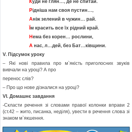
К
уди не глян…, де не спитай.
Р
ідніша нам своя пустин…,
А
ніж зелений в чужин… рай.
Ї
м красить все їх рідний край.
Н
ема без корен… рослини,
А
нас, л…дей, без Бат…ківщини.
V. Підсумок уроку
– Які нові правила про м`якість приголосних звуків
вивчали на уроці? А про
перенос слів?
– Про що нове дізналися на уроці?
VІ. Домашнє завдання
-Скласти речення зі словами правої колонки вправи 2
(ст.42 – жито, писанка, неділя), увести в речення слова зі
знаком м`якшення.