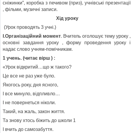
сніжинки”, коробка з печивом (приз), учнівські презентації
, фільми, музичні записи.
Хід уроку
(Урок проводять 3 учні.)
І.Організаційний момент
. Вчитель оголошує тему уроку ,
основні завдання уроку , форму проведення уроку і
надає слово учням-помічникам.
1 учень. (читає вірш ) :
«Урок відкритий…що ж такого?
Це все не раз уже було.
Якогось року, дня ясного,
І все минуло, відпливло…
І не повернеться ніколи.
Такий, на жаль, закон життя.
Та знову хтось біжить до школи 1
І вчить до самозабуття.