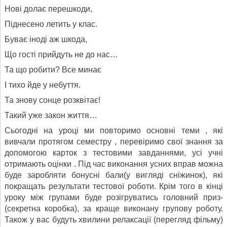
Нові долає перешкоди,
Піднесено летить у клас.
Буває іноді аж шкода,
Що гості прийдуть не до нас…
Та що робити? Все минає
І тихо йде у небуття.
Та знову сонце розквітає!
Такий уже закон життя…
Сьогодні на уроці ми повторимо основні теми , які
вивчали протягом семестру , перевіримо свої знання за
допомогою карток з тестовими завданнями, усі учні
отримають оцінки . Під час виконання усних вправ можна
буде заробляти бонусні бали(у вигляді сніжинок), які
покращать результати тестової роботи. Крім того в кінці
уроку між групами буде розігруватись головний приз-
(секретна коробка), за краще виконану групову роботу.
Також у вас будуть хвилини релаксації (перегляд фільму)