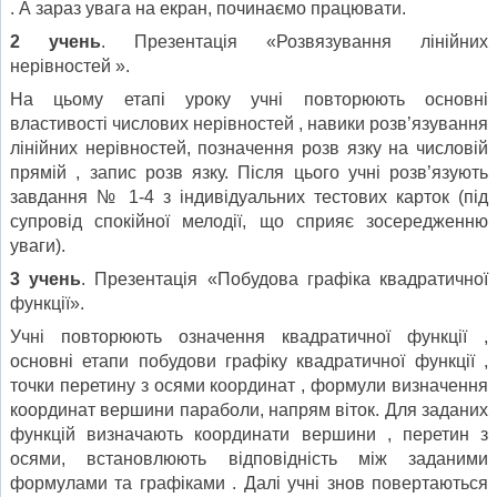
. А зараз увага на екран, починаємо працювати.
2 учень
. Презентація «Розвязування лінійних
нерівностей ».
На цьому етапі уроку учні повторюють основні
властивості числових нерівностей , навики розв’язування
лінійних нерівностей, позначення розв язку на числовій
прямій , запис розв язку. Після цього учні розв’язують
завдання № 1-4 з індивідуальних тестових карток (під
супровід спокійної мелодії, що сприяє зосередженню
уваги).
3 учень
. Презентація «Побудова графіка квадратичної
функції».
Учні повторюють означення квадратичної функції ,
основні етапи побудови графіку квадратичної функції ,
точки перетину з осями координат , формули визначення
координат вершини параболи, напрям віток. Для заданих
функцій визначають координати вершини , перетин з
осями, встановлюють відповідність між заданими
формулами та графіками . Далі учні знов повертаються