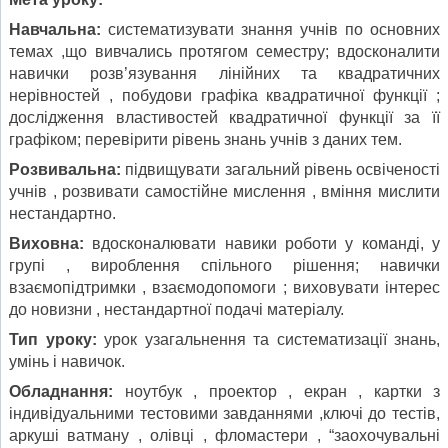
Навчальна:
систематизувати знання учнів по основних
темах ,що вивчались протягом семестру; вдосконалити
навички розв’язування лінійних та квадратичних
нерівностей , побудови графіка квадратичної функції ;
дослідження властивостей квадратичної функції за її
графіком; перевірити рівень знань учнів з даних тем.
Розвивальна:
підвищувати загальний рівень освіченості
учнів , розвивати самостійне мислення , вміння мислити
нестандартно.
Виховна:
вдосконалювати навики роботи у команді, у
групі , вироблення спільного рішення; навички
взаємопідтримки , взаємодопомоги ; виховувати інтерес
до новизни , нестандартної подачі матеріалу.
Тип уроку:
урок узагальнення та систематизації знань,
умінь і навичок.
Обладнання:
ноутбук , проектор , екран , картки з
індивідуальними тестовими завданнями ,ключі до тестів,
аркуші ватману , олівці , фломастери , “заохочувальні