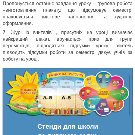
Пропонується останнє завдання уроку – групова робота
–виготовлення плакату, що підсумовує семестр;
враховується змістове наповнення та художнє
оформлення.
7
. Журі із вчителів , присутніх на уроці визначає
найкращий плакат, вручається приз для групи
переможців, підводяться підсумки уроку; вчитель
підводить підсумки роботи за семестр, дякує учнів за
роботу на уроці.
Стенди для школи