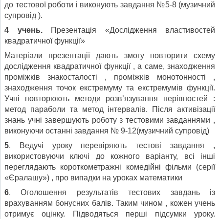
до тестової роботи і виконують завдання №5-8 (музичний
супровід ).
4 учень.
Презентація «Дослідження властивостей
квадратичної функції»
Матеріали презентації дають змогу повторити схему
дослідження квадратичної функції , а саме, знаходження
проміжків знакосталості , проміжків монотонності ,
знаходження точок екстремуму та екстремумів функції.
Учні повторюють методи розв’язування нерівностей :
метод параболи та метод інтервалів. Після активізації
знань учні завершують роботу з тестовими завданнями ,
виконуючи останні завдання № 9-12(музичний супровід)
5
. Ведучі уроку перевіряють тестові завдання ,
використовуючи ключі до кожного варіанту, всі інші
переглядають короткометражні комедійні фільми (серії
«Єралашу») , про випадки на уроках математики
6
. Оголошення результатів тестових завдань із
врахуванням бонусних балів. Таким чином , кожен учень
отримує оцінку. Підводяться перші підсумки уроку.