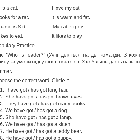
s is a cat, I love my cat
looks for a rat. It is warm and fat.
 name is Sid My cat is grey
likes to eat. It likes to play.
bulary Practice
e “Who is leader?” (Учні діляться на дві команди. З кож
ину за умови відсутності повторів. Хто більше дасть назв т
mmar.
hoose the correct word. Circle it.
I have got / has got long hair.
She have got / has got brown eyes.
They have got / has got many books.
We have got / has got a dog.
She have got / has got a lamp.
We have got / has got a kitten.
He have got / has got a teddy bear.
He have got / has got a puppy.