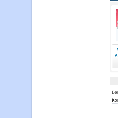
А
Ва
Ко