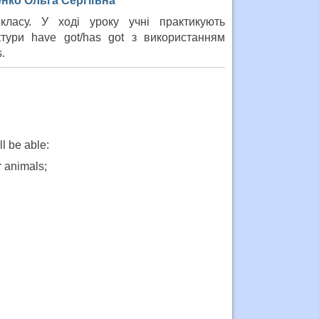
нко Ольга Сергіївна
класу. У ході уроку учні практикують
ктури have got/has got з використанням
.
ll be able:
r animals;