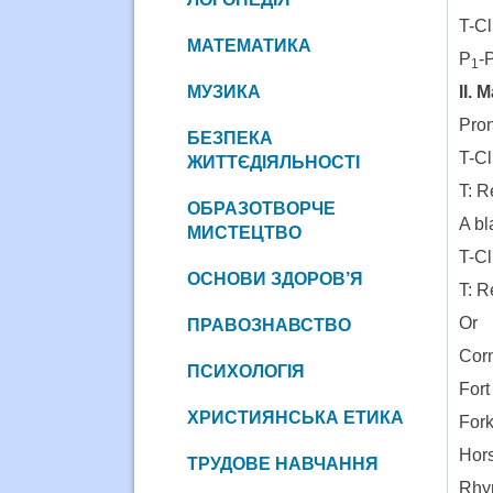
T-C
МАТЕМАТИКА
P
-
1
МУЗИКА
ІІ. 
Pron
БЕЗПЕКА
T-Cl
ЖИТТЄДІЯЛЬНОСТІ
T: R
ОБРАЗОТВОРЧЕ
A bl
МИСТЕЦТВО
T-Cl
ОСНОВИ ЗДОРОВ’Я
T: R
Or
ПРАВОЗНАВСТВО
Co
ПСИХОЛОГІЯ
Fo
ХРИСТИЯНСЬКА ЕТИКА
Fo
Ho
ТРУДОВЕ НАВЧАННЯ
Rhy