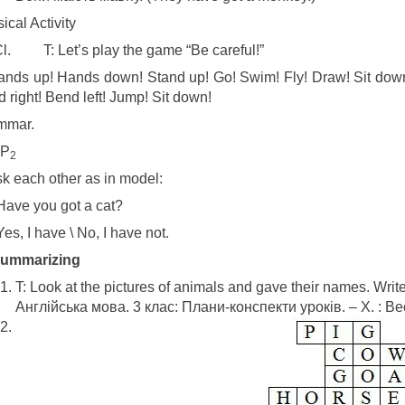
ical Activity
l. T: Let’s play the game “Be careful!”
ands up! Hands down! Stand up! Go! Swim! Fly! Draw! Sit dow
 right! Bend left! Jump! Sit down!
mmar.
 P
2
sk each other as in model:
 Have you got a cat?
Yes, I have \ No, I have not.
 Summarizing
T: Look at the pictures of animals and gave their names. Writ
Англійська мова. 3 клас: Плани-конспекти уроків. – Х. : Вес