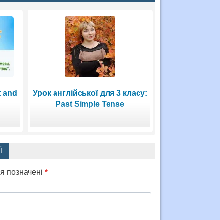
t and
Урок англійської для 3 класу:
Past Simple Tense
Ї
ля позначені
*