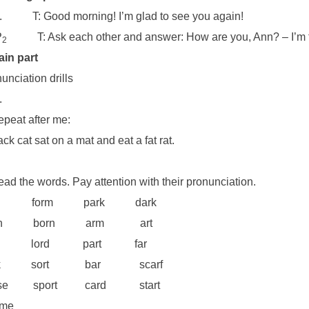
l. T: Good morning! I’m glad to see you again!
P
T: Ask each other and answer: How are you, Ann? – I’m fi
2
Main part
unciation drills
.
epeat after me:
ack cat sat on a mat and eat a fat rat.
ead the words. Pay attention with their pronunciation.
 form park dark
rn born arm art
rt lord part far
rk sort bar scarf
rse sport card start
me