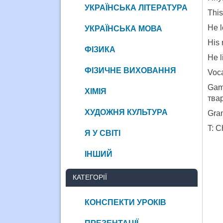
УКРАЇНСЬКА ЛІТЕРАТУРА
Thi
He 
УКРАЇНСЬКА МОВА
His
ФІЗИКА
He 
ФІЗИЧНЕ ВИХОВАННЯ
Voca
Gam
ХІМІЯ
твар
ХУДОЖНЯ КУЛЬТУРА
Gra
T: C
Я У СВІТІ
ІНШИЙ
КАТЕГОРІЇ
КОНСПЕКТИ УРОКІВ