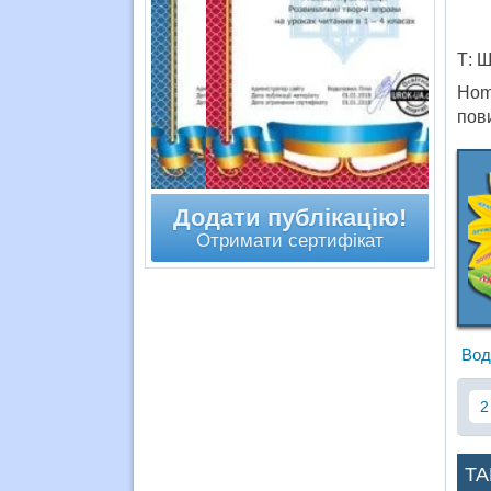
Т: 
Hom
пови
Додати публікацію!
Отримати сертифікат
Вод
2
ТА