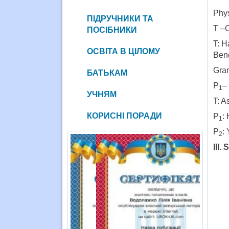
Phys
ПІДРУЧНИКИ ТА
T –C
ПОСІБНИКИ
T: H
ОСВІТА В ЦІЛОМУ
Bend
Gra
БАТЬКАМ
P
–
1
УЧНЯМ
T: A
КОРИСНІ ПОРАДИ
P
:
1
P
: 
2
ІІІ.