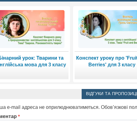
Бінарний урок: Тварини та
Конспект уроку про 'Frui
нглійська мова для 3 класу
Berries' для 3 класу
ВІДГУКИ ТА ПРОПОЗИЦІ
ша e-mail адреса не оприлюднюватиметься.
Обов’язкові по
ментар
*