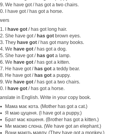
We have got / has got a two chairs.
I have got / has got a horse.
wers
I
have got
/ has got long hair.
She have got /
has got
brown eyes.
They
have got
/ has got many books.
We
have got
/ has got a dog.
She have got /
has got
a lamp.
We
have got
/ has got a kitten.
He have got /
has got
a teddy bear.
He have got /
has got
a puppy.
We
have got
/ has got a two chairs.
I
have got
/ has got a horse.
ranslate in English. Write in your copy book.
Мама має кота. (Mother has got a cat.)
Я маю цуценя. (I have got a puppy.)
Брат має кошеня. (Brother has got a kitten.)
Ми маємо слона. (We have got an elephant.)
Вони мають мавпу. (They have got a monkey.)