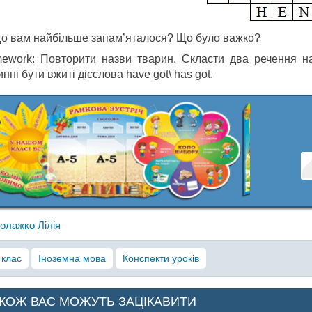
Що вам найбільше запам’яталося? Що було важко?
ework: Повторити назви тварин. Скласти два речення на
нні бути вжиті дієслова have got\ has got.
олажко Лілія
 клас
Іноземна мова
Конспекти уроків
КОЖ ВАС МОЖУТЬ ЗАЦІКАВИТИ