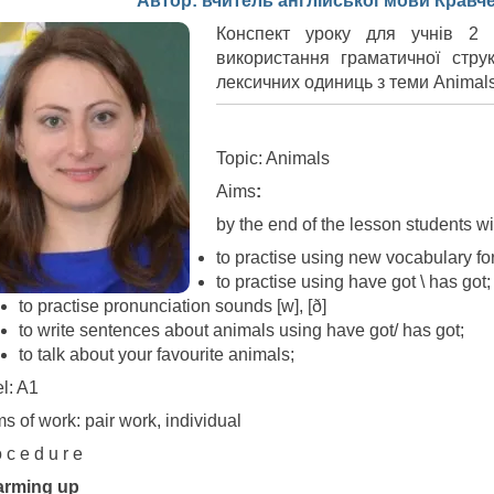
Автор: вчитель англійської мови Кравче
Конспект уроку для учнів 2 
використання граматичної стру
лексичних одиниць з теми Animals
Topic: Animals
Aims
:
by the end of the lesson students wi
to practise using new vocabulary fo
to practise using have got \ has got;
to practise pronunciation sounds [w], [ð]
to write sentences about animals using have got/ has got;
to talk about your favourite animals;
l: A1
s of work: pair work, individual
 c e d u r e
Warming up