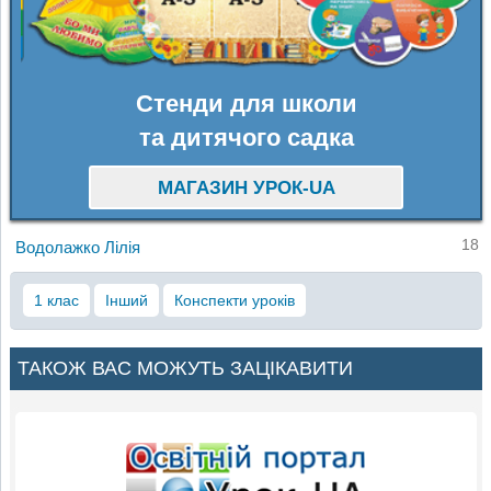
Стенди для школи
та дитячого садка
МАГАЗИН УРОК-UA
18
Водолажко Лілія
1 клас
Інший
Конспекти уроків
ТАКОЖ ВАС МОЖУТЬ ЗАЦІКАВИТИ