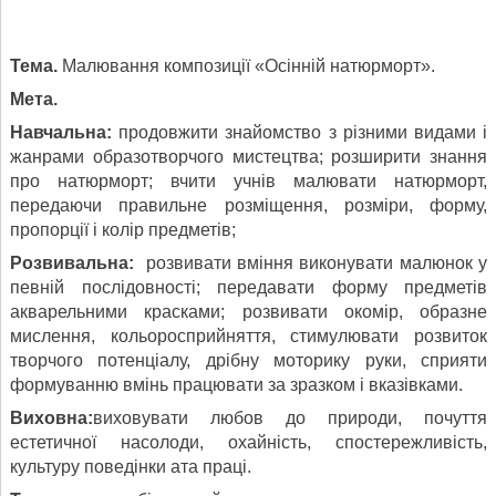
Тема.
Малювання композиції «Осінній натюрморт».
Мета.
Навчальна:
продовжити знайомство з різними видами і
жанрами образотворчого мистецтва; розширити знання
про натюрморт; вчити учнів малювати натюрморт,
передаючи правильне розміщення, розміри, форму,
пропорції і колір предметів;
Розвивальна:
розвивати вміння виконувати малюнок у
певній послідовності; передавати форму предметів
акварельними красками; розвивати окомір, образне
мислення, кольоросприйняття, стимулювати розвиток
творчого потенціалу, дрібну моторику руки, сприяти
формуванню вмінь працювати за зразком і вказівками.
Виховна:
виховувати любов до природи, почуття
естетичної насолоди, охайність, спостережливість,
культуру поведінки ата праці.