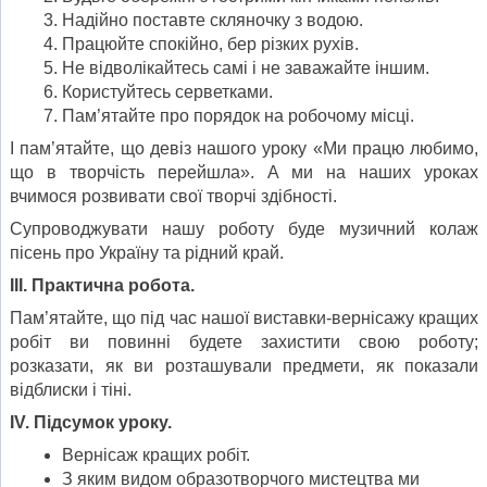
Надійно поставте скляночку з водою.
Працюйте спокійно, бер різких рухів.
Не відволікайтесь самі і не заважайте іншим.
Користуйтесь серветками.
Пам’ятайте про порядок на робочому місці.
І пам’ятайте, що девіз нашого уроку «Ми працю любимо,
що в творчість перейшла». А ми на наших уроках
вчимося розвивати свої творчі здібності.
Супроводжувати нашу роботу буде музичний колаж
пісень про Україну та рідний край.
ІІІ. Практична робота.
Пам’ятайте, що під час нашої виставки-вернісажу кращих
робіт ви повинні будете захистити свою роботу;
розказати, як ви розташували предмети, як показали
відблиски і тіні.
І
V
. Підсумок уроку.
Вернісаж кращих робіт.
З яким видом образотворчого мистецтва ми