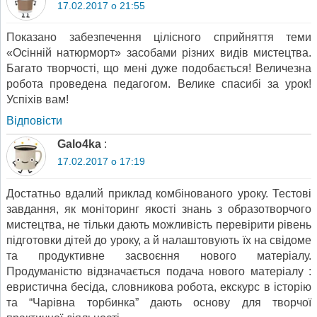
17.02.2017 о 21:55
Показано забезпечення цілісного сприйняття теми
«Осінній натюрморт» засобами різних видів мистецтва.
Багато творчості, що мені дуже подобається! Величезна
робота проведена педагогом. Велике спасибі за урок!
Успіхів вам!
Відповіcти
Galo4ka
:
17.02.2017 о 17:19
Достатньо вдалий приклад комбінованого уроку. Тестові
завдання, як моніторинг якості знань з образотворчого
мистецтва, не тільки дають можливість перевірити рівень
підготовки дітей до уроку, а й налаштовують їх на свідоме
та продуктивне засвоєння нового матеріалу.
Продуманістю відзначається подача нового матеріалу :
евристична бесіда, словникова робота, екскурс в історію
та “Чарівна торбинка” дають основу для творчої