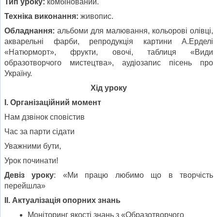
Тип уроку:
комбінований.
Техніка виконання:
живопис.
Обладнання:
альбоми для малювання, кольорові олівці,
акварельні фарби, репродукція картини А.Ерделі
«Натюрморт», фрукти, овочі, таблиця «Види
образотворчого мистецтва», аудіозапис пісень про
Україну.
Хід уроку
І. Організаційний момент
Нам дзвінок сповістив
Час за парти сідати
Уважними бути,
Урок починати!
Девіз уроку
: «Ми працю любимо що в творчість
перейшла»
ІІ. Актуалізація опорних знань
Моніторинг якості знань з «Образотворчого