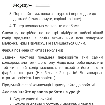
Порівняйте малюнки з натурою і переходьте до
деталей (плями, смуги, корінці та інше).
Тепер починаємо малювати фарбами.
Спочатку потрібно на палітрі підібрати найсвітліший
колір предмета, а потім вкрити ним всю поверхню
малюнка, крім відблиску, він залишається білим.
Фарба повинна стікати зверху вниз.
Затінені частини предмета перекрийте тим самим
кольором, але темнішого тону. Якщо вам треба підсилити
той чи інший колір малюнка, то вкрийте його тією ж
фарбою ще раз (Не більше 2-х разів! Бо акварель
втратить свіжість і яскравість.)
Продумайте свої композиції і приступайте до роботи!
Але пам’ятайте правила роботи на уроці:
Будьте уважні і охайні.
Будьте обережні з гострими кінчиками пензлів.