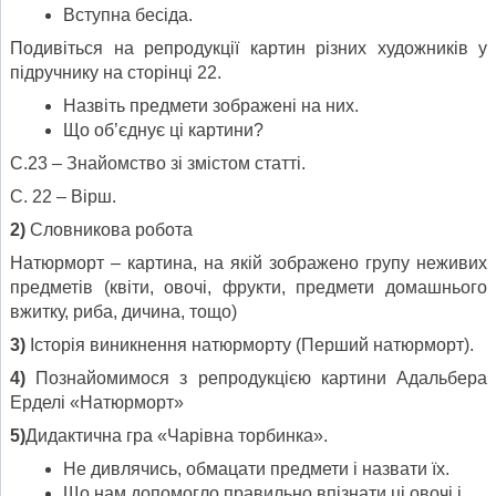
Вступна бесіда.
Подивіться на репродукції картин різних художників у
підручнику на сторінці 22.
Назвіть предмети зображені на них.
Що об’єднує ці картини?
С.23 – Знайомство зі змістом статті.
С. 22 – Вірш.
2)
Словникова робота
Натюрморт – картина, на якій зображено групу неживих
предметів (квіти, овочі, фрукти, предмети домашнього
вжитку, риба, дичина, тощо)
3)
Історія виникнення натюрморту (Перший натюрморт).
4)
Познайомимося з репродукцією картини Адальбера
Ерделі «Натюрморт»
5)
Дидактична гра «Чарівна торбинка».
Не дивлячись, обмацати предмети і назвати їх.
Що нам допомогло правильно впізнати ці овочі і