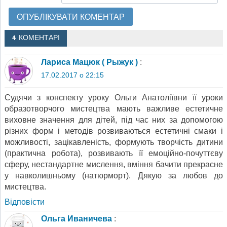
4 КОМЕНТАРІ
Лариса Мацюк ( Рыжук )
:
17.02.2017 о 22:15
Судячи з конспекту уроку Ольги Анатоліївни її уроки
образотворчого мистецтва мають важливе естетичне
виховне значення для дітей, під час них за допомогою
різних форм і методів розвиваються естетичні смаки і
можливості, зацікавленість, формують творчість дитини
(практична робота), розвивають її емоційно-почуттєву
сферу, нестандартне мислення, вміння бачити прекрасне
у навколишньому (натюрморт). Дякую за любов до
мистецтва.
Відповіcти
Ольга Иваничева
: