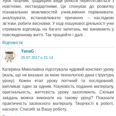
Урок творчий, традиційні види роботи переплітаються з
новітніми, нестандартними. Це спонукає до розвитку
пізнавальних можливостей учнів,вміння порівнювати,
аналізувати, встановлювати причинно – наслідкові
зв’язки, робити висновки. У ході пошукової діяльності учні
отримали відповідь на багато запитань, які виникають у
повсякденному житті. Так працюйте і далі.
Відповіcти
YanaG
:
25.07.2017 о 21:14
Катерина Миколаївна підготувала чудовий конспект уроку
(жаль, що не вказано за якою технологією дана структура
уроку). Кожен етап уроку логічний та послідовний,
випливає один за одним. Науковість подання матеріалу,
оригінальність, життєвість уроку захоплюють. Скільки
завдань можна виконати на такому уроці? Показати
практичність засвоєного матеріалу. Творчості в роботі,
наснаги. Спасибі за Вашу роботу.