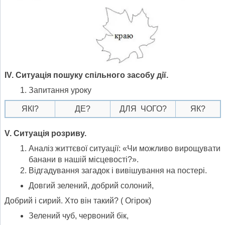
І
V
. Ситуація пошуку спільного засобу дії.
Запитання уроку
ЯКІ?
ДЕ?
ДЛЯ ЧОГО?
ЯК?
V
.
Ситуація розриву.
Аналіз життєвої ситуації: «Чи можливо вирощувати
банани в нашій місцевості?».
Відгадування загадок і вивішування на постері.
Довгий зелений, добрий солоний,
Добрий і сирий. Хто він такий? ( Огірок)
Зелений чуб, червоний бік,