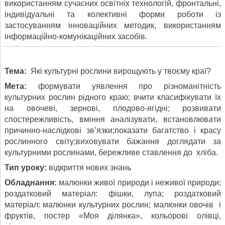
використанням сучасних освітніх технологій, фронтальні,
індивідуальні та колективні форми роботи із
застосуванням інноваційних методик, використанням
інформаційно-комунікаційних засобів.
Тема:
Які культурні рослини вирощують у твоєму краї?
Мета:
формувати уявлення про різноманітність
культурних рослин рідного краю; вчити класифікувати їх
на овочеві, зернові, плодово-ягідні; розвивати
спостережливість, вміння аналізувати, встановлювати
причинно-наслідкові зв’язки;показати багатство і красу
рослинного світу;виховувати бажання доглядати за
культурними рослинами, бережливе ставлення до хліба.
Тип уроку:
відкриття нових знань
Обладнання:
малюнки живої природи і неживої природи;
роздатковий матеріал: фішки, лупа; роздатковий
матеріал: малюнки культурних рослин; малюнки овочів і
фруктів, постер «Моя ділянка», кольорові олівці,