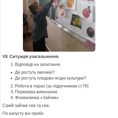
V
ІІ. Ситуація узагальнення.
Відповіді на запитання.
Де ростуть овочеві?
Де ростуть плодово-ягідні культури?
Робота в парах (за підручником ст.78)
Перевірка виконання.
Фізхвилинка «Зайчик»
Сірий зайчик скік та скік,
По капусту він прибіг.