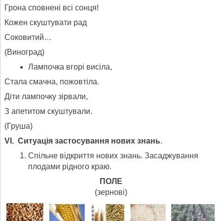
Грона сповнені всі сонця!
Кожен скуштувати рад
Соковитий…
(Виноград)
Лампочка вгорі висіла,
Стала смачна, пожовтіла.
Діти лампочку зірвали,
З апетитом скуштували.
(Груша)
V
І.
Ситуація застосування нових знань
.
Спільне відкриття нових знань. Засаджування
плодами рідного краю.
ПОЛЕ
(зернові)