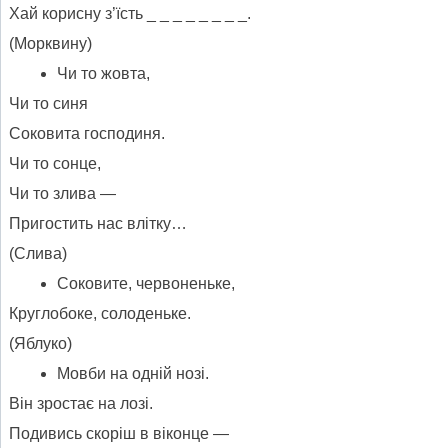
Хай корисну з’їсть _ _ _ _ _ _ _ _.
(Морквину)
Чи то жовта,
Чи то синя
Соковита господиня.
Чи то сонце,
Чи то злива —
Пригостить нас влітку…
(Слива)
Соковите, червоненьке,
Круглобоке, солоденьке.
(Яблуко)
Мовби на одній нозі.
Він зростає на лозі.
Подивись скоріш в віконце —