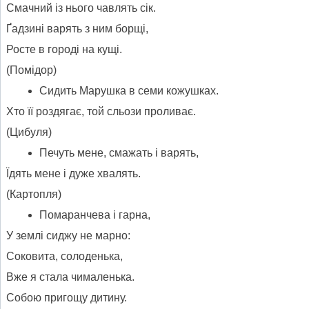
Смачний із нього чавлять сік.
Ґадзині варять з ним борщі,
Росте в городі на кущі.
(Помідор)
Сидить Марушка в семи кожушках.
Хто її роздягає, той сльози проливає.
(Цибуля)
Печуть мене, смажать і варять,
Їдять мене і дуже хвалять.
(Картопля)
Помаранчева і гарна,
У землі сиджу не марно:
Соковита, солоденька,
Вже я стала чималенька.
Собою пригощу дитину.