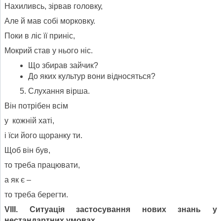
Нахиливсь, зірвав головку,
Але й мав собі морковку.
Поки в ліс її приніс,
Мокрий став у нього ніс.
Що збирав зайчик?
До яких культур вони відносяться?
Слухання вірша.
Він потрібен всім
у кожній хаті,
і їси його щоранку ти.
Щоб він був,
то треба працювати,
а як є –
то треба берегти.
V
ІІІ. Ситуація застосування нових знань у
нестандартних умовах.