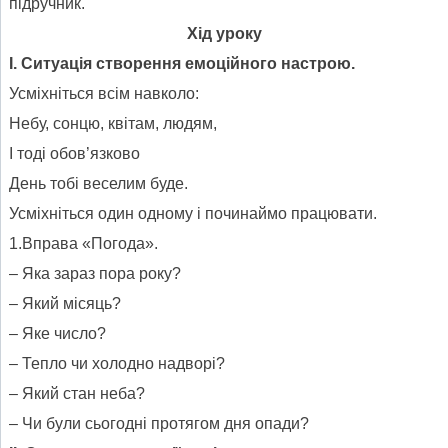
підручник.
Хід уроку
І. Ситуація створення емоційного настрою.
Усміхніться всім навколо:
Небу, сонцю, квітам, людям,
І тоді обов’язково
День тобі веселим буде.
Усміхніться один одному і починаймо працювати.
1.Вправа «Погода».
– Яка зараз пора року?
– Який місяць?
– Яке число?
– Тепло чи холодно надворі?
– Який стан неба?
– Чи були сьогодні протягом дня опади?