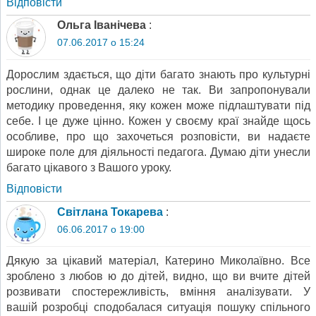
Відповіcти
Ольга Іванічева
:
07.06.2017 о 15:24
Дорослим здається, що діти багато знають про культурні
рослини, однак це далеко не так. Ви запропонували
методику проведення, яку кожен може підлаштувати під
себе. І це дуже цінно. Кожен у своєму краї знайде щось
особливе, про що захочеться розповісти, ви надаєте
широке поле для діяльності педагога. Думаю діти унесли
багато цікавого з Вашого уроку.
Відповіcти
Світлана Токарева
:
06.06.2017 о 19:00
Дякую за цікавий матеріал, Катерино Миколаївно. Все
зроблено з любов ю до дітей, видно, що ви вчите дітей
розвивати спостережливість, вміння аналізувати. У
вашій розробці сподобалася ситуація пошуку спільного