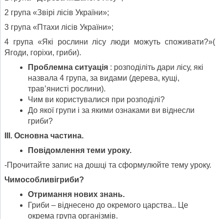
2 група «Звірі лісів України»;
3 група «Птахи лісів України»;
4 група «Які рослини лісу люди можуть споживати?»(
Ягоди, горіхи, гриби).
Проблемна ситуація
: розподіліть дари лісу, які
назвала 4 група, за видами (дерева, кущі,
трав’янисті рослини).
Чим ви користувалися при розподілі?
До якої групи і за якими ознаками ви віднесли
гриби?
ІІІ. Основна частина.
Повідомлення теми уроку.
-Прочитайте запис на дошці та сформулюйте тему уроку.
Чимособливігриби?
Отримання нових знань.
Гриби – віднесено до окремого царства.. Це
окрема група організмів.