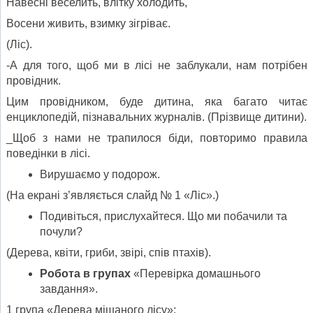
Навесні веселить, влітку холодить,
Восени живить, взимку зігріває.
(Ліс).
-А для того, щоб ми в лісі не заблукали, нам потрібен
провідник.
Цим провідником, буде дитина, яка багато читає
енциклопедій, пізнавальних журналів. (Прізвище дитини).
_Щоб з нами не трапилося біди, повторимо правила
поведінки в лісі.
Вирушаємо у подорож.
(На екрані з’являється слайд № 1 «Ліс».)
Подивіться, прислухайтеся. Що ми побачили та
почули?
(Дерева, квіти, гриби, звірі, спів птахів).
Робота в групах
«Перевірка домашнього
завдання».
1 група «Дерева мішаного лісу»;