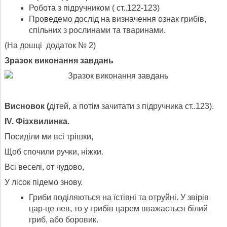
Робота з підручником ( ст..122-123)
Проведемо дослід на визначення ознак грибів,
спільних з рослинами та тваринами.
(На дошці додаток № 2)
Зразок виконання завдань
Висновок (
дітей, а потім зачитати з підручника ст..123).
ІV. Фізхвилинка.
Посиділи ми всі трішки,
Щоб спочили ручки, ніжки.
Всі веселі, от чудово,
У лісок підемо знову.
Гриби поділяються на їстівні та отруйні. У звірів
цар-це лев, то у грибів царем вважається білий
гриб, або боровик.