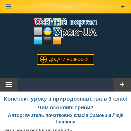
Наверх
ДОДАТИ РОЗРОБКУ
Конспект уроку з природознавства в 3 класі
Чим особливі гриби?
Автор: вчитель початкових класів Самокиш Лідія
Іванівна
Тема: «Чим особливі гриби?»