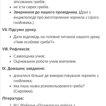
зіпсованих грибів;
не їсти сирих грибів.
Звернення до нашого провідника. (
Дані з
енциклопедії про виготовлення чорнила з сірого
гнойовика.)
VII. Підсумо уроку.
Дати відповідь на головне питання нашого уроку
«Чим особливі гриби?»
VIII. Рефлексія:
Самооцінка учнів;
Оцінювання роботи учнів вчителем.
IX. Домашнє завдання:
дізнатися більше де використовували чорнило з
гнойовика;
яка інша назва різнокольорового гриба?
(Сироїжки).
Література:
М.І. Майхрук «Позакласна робота з