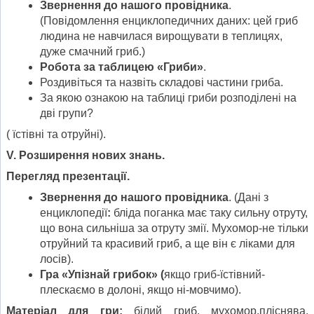
Звернення до нашого провідника
.
(Повідомлення енциклопедичних даних: цей гриб
людина не навчилася вирощувати в теплицях,
дуже смачний гриб.)
Робота за таблицею «Гриби»
.
Роздивіться та назвіть складові частини гриба.
За якою ознакою на таблиці гриби розподілені на
дві групи?
( їстівні та отруйні).
V. Розширення нових знань.
Перегляд презентації.
Звернення до нашого провідника
. (Дані з
енциклопедії
:
бліда поганка має таку сильну отруту,
що вона сильніша за отруту змії. Мухомор-не тільки
отруйний та красивий гриб, а ще він є ліками для
лосів).
Гра «Упізнай грибок» (
якщо гриб-їстівний-
плескаємо в долоні, якщо ні-мовчимо).
Матеріал для гри:
білий гриб, мухомор,пліснява,