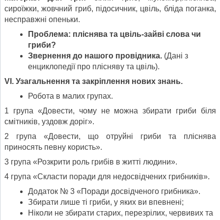
сироїжки, жовчний гриб, підосичник, цвіль, бліда поганка,
несправжні опеньки.
Проблема: пліснява та цвіль-зайві слова чи
гриби?
Звернення до нашого провідника.
(Дані з
енциклопедії про плісняву та цвіль).
VI. Узагальнення та закріплення нових знань.
Робота в малих групах.
1 група «Довести, чому не можна збирати гриби біля
смітників, уздовж доріг».
2 група «Довести, що отруйні гриби та пліснява
приносять певну користь».
3 група «Розкрити роль грибів в житті людини».
4 група «Скласти поради для недосвідчених грибників».
Додаток № 3 «Поради досвідченого грибника».
Збирати лише ті гриби, у яких ви впевнені;
Ніколи не збирати старих, перезрілих, червивих та