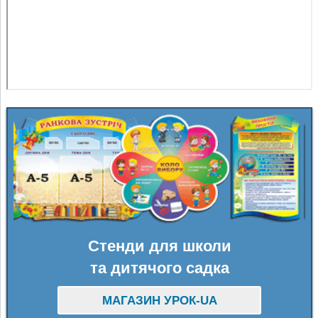
Стенди для школи
та дитячого садка
МАГАЗИН УРОК-UA