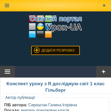
Наверх
ДОДАТИ РОЗРОБКУ
Конспект уроку з Я досліджую світ 1 клас
Гільберг
Автор публікації
ПІБ автора:
Сироштан Галина Ігорівна
Посада:
вчитель початкових класів