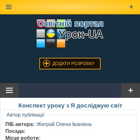
Наверх
ДОДАТИ РОЗРОБКУ
Конспект уроку з Я досліджую світ
Автор публікації
ПІБ автора:
:Жеграй Олена Іванівна
Посада:
Місце роботи: