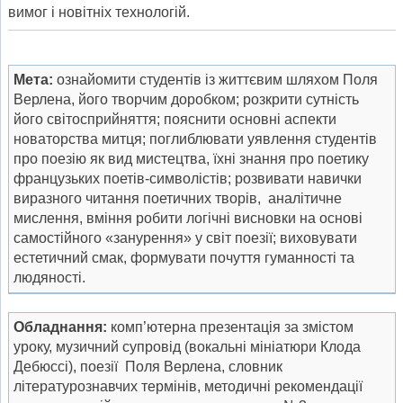
вимог і новітніх технологій.
Мета:
ознайомити студентів із життєвим шляхом Поля
Верлена, його творчим доробком; розкрити сутність
його світосприйняття; пояснити основні аспекти
новаторства митця; поглиблювати уявлення студентів
про поезію як вид мистецтва, їхні знання про поетику
французьких поетів-символістів; розвивати навички
виразного читання поетичних творів, аналітичне
мислення, вміння робити логічні висновки на основі
самостійного «занурення» у світ поезії; виховувати
естетичний смак, формувати почуття гуманності та
людяності.
Обладнання:
комп’ютерна презентація за змістом
уроку, музичний супровід (вокальні мініатюри Клода
Дебюссі), поезії Поля Верлена, словник
літературознавчих термінів, методичні рекомендації