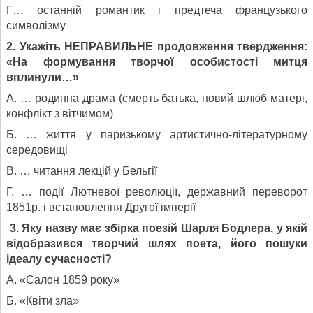
Г… останній романтик і предтеча французького
символізму
2. Укажіть НЕПРАВИЛЬНЕ продовження твердження:
«На формування творчої особистості митця
вплинули…»
А. … родинна драма (смерть батька, новий шлюб матері,
конфлікт з вітчимом)
Б. … життя у паризькому артистично-літературному
середовищі
В. … читання лекцій у Бельгії
Г. … події Лютневої революції, державний переворот
1851р. і встановлення Другої імперії
3.
Яку назву має збірка поезій Шарля Бодлера, у якій
відобразився творчий шлях поета, його пошуки
ідеалу сучасності?
А. «Салон 1859 року»
Б. «Квіти зла»