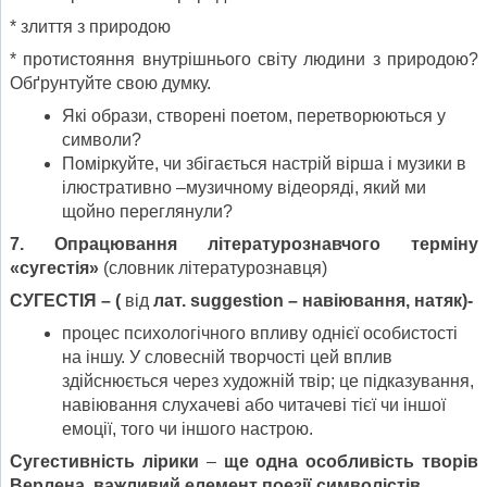
* злиття з природою
* протистояння внутрішнього світу людини з природою?
Обґрунтуйте свою думку.
Які образи, створені поетом, перетворюються у
символи?
Поміркуйте, чи збігається настрій вірша і музики в
ілюстративно –музичному відеоряді, який ми
щойно переглянули?
7. Опрацювання літературознавчого терміну
«сугестія»
(словник літературознавця)
СУГЕСТІЯ – (
від
лат.
suggestion
– навіювання, натяк)-
процес психологічного впливу однієї особистості
на іншу. У словесній творчості цей вплив
здійснюється через художній твір; це підказування,
навіювання слухачеві або читачеві тієї чи іншої
емоції, того чи іншого настрою.
Сугестивність лірики
–
щ
е одна
особливість
творів
Верлена
, важливий елемент поезії символістів.