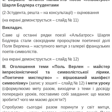
Шарля Бодлера студентами
(2-3студента, решта – на консультації) – оцінювання
(на екрані демонструється – слайд № 11)
Викладач.
Саме ці останні рядки поезії «Альбатрос» Шарля
Бодлера стали своєрідним пророцтвом поетичної долі
Поля Верлена – наступного митця з галереї французьких
поетів-символістів.
(на екрані демонструється – слайд № 12)
ІІІ. Оголошення теми «
Поль Верлен – майстер
імпресіоністичної та символістської лірики.
«Поетичне мистецтво» – віршований маніфест
символізму»
(запис у зошиті – слайд № 12)
і мети уроку
(сформулюємо мету разом, виходячи з теми і досвіду
попередніх уроків, поставимо собі завдання: що маємо
зробити? чого ми маємо досягти?)
Спробуємо сьогодні разом поринути у світ митця,