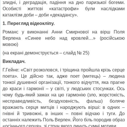
злидні, і деградація, падіння на дно паризької богеми.
Особисті життєві «катастрофи» були наслідками
катаклізм доби – доби «декадансу».
1. Перегляд відеокліпу.
Романс у виконанні Анни Смирнової на вірш Поля
Верлена «Синее небо над кровлей…» (російською
мовою)
(на екрані демонструється – слайд № 25)
Викладач.
Г.Гейне: «Світ розколовся, і тріщина пройшла крізь серце
поета». Це дійсно так, адже поет (митець) – людина
тонкої душевної організації, тонкого відчуття, яка прагне
до краси і гармонії – у світі, у людських стосунках. Ось
чому будь-який замах на цю гармонію (зло, жорстокість,
несправедливість, бездуховність, фальш) боляче
вражають серця митців і народжують вірші: в одних –
гнівні й тривожні, в інших – повні відчаю і туги. До
останніх належить Поль Верлен. Його біль породив образ
«осіннього серця», зі струн якого линуть сумні мотиви.