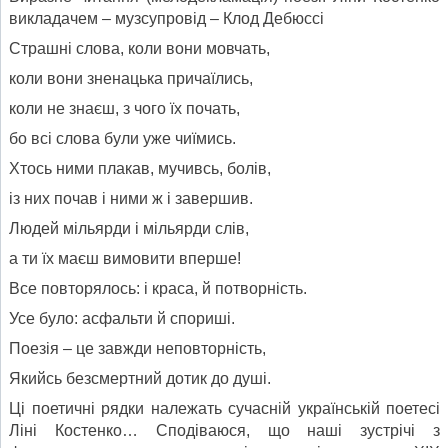
викладачем – музсупровід – Клод Дебюссі
Страшні слова, коли вони мовчать,
коли вони зненацька причаїлись,
коли не знаєш, з чого їх почать,
бо всі слова були уже чиїмись.
Хтось ними плакав, мучивсь, болів,
із них почав і ними ж і завершив.
Людей мільярди і мільярди слів,
а ти їх маєш вимовити вперше!
Все повторялось: і краса, й потворність.
Усе було: асфальти й спориші.
Поезія – це завжди неповторність,
Якийсь безсмертний дотик до душі.
Ці поетичні рядки належать сучасній українській поетесі
Ліні Костенко… Сподіваюся, що наші зустрічі з