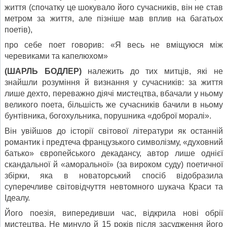
життя (спочатку це шокувало його сучасників, він не став
метром за життя, але пізніше мав вплив на багатьох
поетів),
про себе поет говорив: «Я весь не вміщуюся між
черевиками та капелюхом»
(ШАРЛЬ БОДЛЕР)
належить до тих митців, які не
знайшли розуміння й визнання у сучасників: за життя
лише дехто, переважно діячі мистецтва, вбачали у ньому
великого поета, більшість же сучасників бачили в ньому
бунтівника, богохульника, порушника «доброї моралі».
Він увійшов до історії світової літератури як останній
романтик і предтеча французького символізму, «духовний
батько» європейського декадансу, автор лише однієї
скандальної й «аморальної» (за вироком суду) поетичної
збірки, яка в новаторський спосіб відобразила
суперечливе світовідчуття невтомного шукача Краси та
Ідеалу.
Його поезія, випередивши час, відкрила нові обрії
мистецтва. Не минуло й 15 років після засудження його