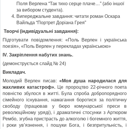
Поля Верлена “Так тихо серце плаче…” (або іншої
за вибором студента).
Випереджальне завдання: читати роман Оскара
Вайльда “Портрет Доріана Грея”
Творчі (індивідуальні завдання):
Підготувати повідомлення: «Поль Верлен і українська
поезія», «Поль Верлен у перекладах українською»
IV
.
Закріплення набутих знань.
(демонструється слайд № 24)
Викладач.
Молодий Верлен писав:
«Моя душа народилася для
жахливих катастроф».
Це пророцтво 22-річного поета
повністю збулося в житті. Була спроба добропорядного
сімейного існування, намагання боротися за політичну
свободу (працював у бюро комунарської преси в
революційному уряді), і драматичні стосунки з Артюром
Рембо, згубна пристрасть до алкоголю і богемного життя,
і роки ув’язнення, і пошуки Бога, і безпритульність, і