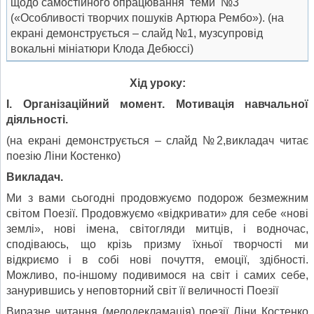
щодо самостійного опрацювання теми №3
(«Особливості творчих пошуків Артюра Рембо»). (на
екрані демонструється – слайд №1, музсупровід
вокальні мініатюри Клода Дебюссі)
Хід уроку:
І. Організаційний момент. Мотивація навчальної
діяльності
.
(на екрані демонструється – слайд №2,викладач читає
поезію Ліни Костенко)
Викладач.
Ми з вами сьогодні продовжуємо подорож безмежним
світом Поезії. Продовжуємо «відкривати» для себе «нові
землі», нові імена, світогляди митців, і водночас,
сподіваюсь, що крізь призму їхньої творчості ми
відкриємо і в собі нові почуття, емоції, здібності.
Можливо, по-іншому подивимося на світ і самих себе,
занурившись у неповторний світ її величності Поезії
Виразне читання (мелодекламація) поезії Ліни Костенко