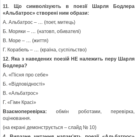
11
.
Що символізують в поезії Шарля Бодлера
«Альбатрос» створені ним образи:
А. Альбатрос – … (поет, митець)
Б. Моряки – … (натовп, обивателі)
В. Море – … (життя)
Г. Корабель – … (країна, суспільство)
12. Яка з наведених поезій НЕ належить перу Шарля
Бодлера?
А. «Пісня про себе»
Б. «Відповідності»
В. «Альбатрос»
Г. «Гімн Красі»
Взаємоперевірка:
обмін роботами, перевірка,
оцінювання.
(на екрані демонструється – слайд № 10)
4. Виразне читання напам’ять поезії «Альбатрос»