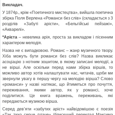
Викладач.
У 1874р., крім «Поетичного мистецтва», вийшла поетична
збірка Поля Верлена «Романси без слів» (складається з 3
розділів «Забуті арієти», «Бельгійські пейзажі»,
«Акварелі».
*Арієта
– невелика арія, проста за викладом і пісенним
характером мелодія.
Назва не є випадковою. Романс – жанр музичного твору.
Хіба можуть бути романси без слів? Назва викликає
асоціацію з нотним зошитом, в якому записані мелодії, а
не вірші. Але оскільки перед нами збірка віршів, то
можливо автор хотів налаштувати нас, читачів, щоби ми
звернули увагу в першу чергу на мелодію вірша? Слово
«романси» у назві натякає, що йтиметься про почуття,
переживання, якими автор, як у романсі, хоче
поділитися. Це книга вражень, переживань, які
передаються музикою вірша.
Серед дев’яти «забутих арієт» найвідомішою є поезія
«Так тихо серце плаче» (блискучий переклад Максима