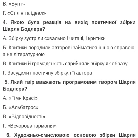
В. «Бунт»
Г. «Сплін та ідеал»
4. Якою була реакція на вихід поетичної збірки
Шарля Бодлера?
А. Збірку зустріли схвально і читачі, і критики
Б. Критики порадили авторові займатися іншою справою,
а не літературною
В. Критики й громадськість сприйняли збірку як образу
Г. Засудили і поетичну збірку, і її автора
5.
Який твір вважають програмовим твором Шарля
Бодлера?
А. «Гімн Красі»
Б. «Альбатрос»
В. «Відповідності»
Г. «Вечорова гармонія»
6.
Художньо-смисловою основою збірки Шарля