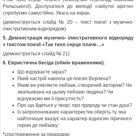
Рильського!). Дослухатися до мелодії «забутої арієти»
спробуємо самостійно. Увага на екран.
(демонструється слайд № 20 – текст поезії з музично-
ілюстративним відеорядом)
5. Демонстрація музично- ілюстративного відеоряду
з текстом поезії «Так тихо серце плаче…»
(демонструється слайд № 21)
6. Евристична бесіда (обмін враженнями).
Що відчуваєте зараз?
Який настрій навіяла ця поезія Верлена?
Яким ви уявляєте пейзаж, створений автором? Чи
змальована на цьому пейзажі людина? Чи
відчуваємо ми її присутність?
Про що йдеться у творі: про природу чи стан душі?
Із запропонованих характеристик оберіть ту, яка
найточніше вказує на характер відносин ліричного
герою до пейзажу:
*спостереження за природою