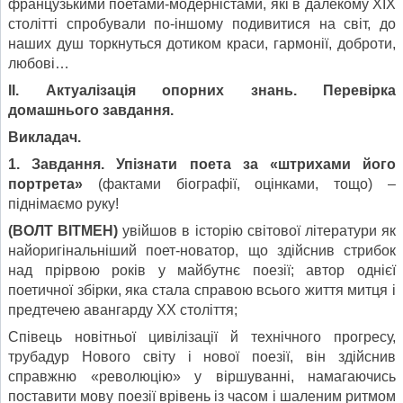
французькими поетами-модерністами, які в далекому ХІХ
столітті спробували по-іншому подивитися на світ, до
наших душ торкнуться дотиком краси, гармонії, доброти,
любові…
ІІ. Актуалізація опорних знань. Перевірка
домашнього завдання.
Викладач.
1. Завдання. Упізнати поета за «штрихами його
портрета»
(фактами біографії, оцінками, тощо) –
піднімаємо руку!
(ВОЛТ ВІТМЕН)
увійшов в історію світової літератури як
найоригінальніший поет-новатор, що здійснив стрибок
над прірвою років у майбутнє поезії; автор однієї
поетичної збірки, яка стала справою всього життя митця і
предтечею авангарду ХХ століття;
Співець новітньої цивілізації й технічного прогресу,
трубадур Нового світу і нової поезії, він здійснив
справжню «революцію» у віршуванні, намагаючись
поставити мову поезії врівень із часом і шаленим ритмом