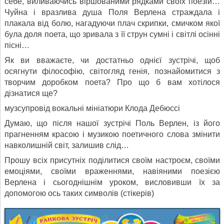
себе, виливаючись віршованими рядками своїх поезій…
Чуйна і вразлива душа Поля Верлена страждала і
плакала від болю, нагадуючи плач скрипки, смичком якої
була доля поета, що зривала з її струн сумні і світлі осінні
пісні…
Як ви вважаєте, чи достатньо однієї зустрічі, щоб
осягнути філософію, світогляд генія, познайомитися з
творчим доробком поета? Про що б вам хотілося
дізнатися ще?
музсупровід вокальні мініатюри Клода Дебюссі
Думаю, що після нашої зустрічі Поль Верлен, із його
прагненням красою і музикою поетичного слова змінити
навколишній світ, залишив слід…
Прошу всіх присутніх поділитися своїм настроєм, своїми
емоціями, своїми враженнями, навіяними поезією
Верлена і сьогоднішнім уроком, висловивши їх за
допомогою ось таких символів (стікерів)