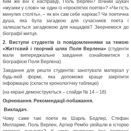
Ким же він є насправді, Поль Верлен? Вічний шукач
«музики у слові» чи один із «проклятих поетів»? «Чи гість
минулих століть», – як він сам себе нарікає? Чи поетична
душа, яка була загадкою для сучасників поета і
залишається загадковою для нащадків? Звернемося до
біографії митця.
2. Виступи студентів із повідомленнями за темою
«Життєвий і творчий шлях Поля Верлена»
(студенти
мали випереджальне завдання ознайомитися з
біографією Поля Верлена)
Завдання для решти студентів: занотувати матеріал у
будь-якій формі, яка допоможе краще закріпити
інформацію (скласти хронологічну таблицю)
(на екрані демонструються – слайди № 14 – 18)
Оцінювання. Рекомендації-побажання.
Викладач.
Чому саме такі поети як Шарль Бодлер, Стефан
Мелларме, Поль Верлен, Артюр Рембо увійшли в історію