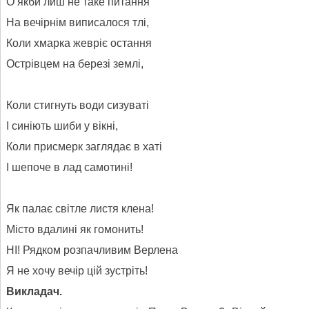
О якби лиш не таке питання
На вечірнім виписалося тлі,
Коли хмарка жевріє остання
Острівцем на березі землі,
Коли стигнуть води сизуваті
І синіють шиби у вікні,
Коли присмерк заглядає в хаті
І шепоче в лад самотині!
Як палає світле листя клена!
Місто вдалині як гомонить!
НІ! Рядком розпачливим Верлена
Я не хочу вечір цій зустріть!
Викладач.