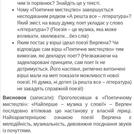
чим їх порівнює? Знайдіть це у тексті.
Чому «Поетичне мистецтво» завершується
несподіваним рядком «А решта все – література»?
Який зміст, на вашу думку, поет укладає у слово
«література»? (Поезія – це музика, яка може
впливати, хвилювати…без слів)
Яким постає у вірші ідеал поезії Верлена? Чи
відповідає сам вірш «Поетичне мистецтво» тим
вимогам, які декларує поет? (Незважаючи на
задекларовані принципи, сам поет їх не
дотримується. Його наспівні, ритмічно витончені
вірші мали на меті показати можливості нової
поезії. Ні думка, ні дотеп (а решта все – література)
не завадять справжній поезії)
Висновок
(записати): Проголосивши в «Поетичному
мистецтві»: «Найперше – музика у слові!» – Верлен
послідовно втілював цю настанову у власній ліриці.
Найхарактернішою ознакою поезії Верлена є
мелодійність, музикальність, дивовижне поєднання звуків
із почуттями.