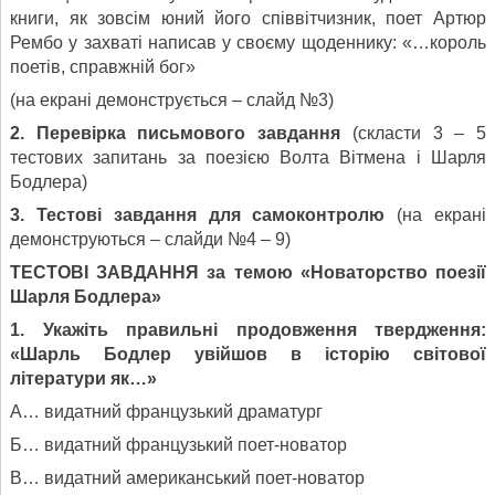
книги, як зовсім юний його співвітчизник, поет Артюр
Рембо у захваті написав у своєму щоденнику: «…король
поетів, справжній бог»
(на екрані демонструється – слайд №3)
2. Перевірка письмового завдання
(скласти 3 – 5
тестових запитань за поезією Волта Вітмена і Шарля
Бодлера)
3. Тестові завдання для самоконтролю
(на екрані
демонструються – слайди №4 – 9)
ТЕСТОВІ ЗАВДАННЯ за темою «Новаторство поезії
Шарля Бодлера»
1. Укажіть правильні продовження твердження:
«Шарль Бодлер увійшов в історію світової
літератури як…»
А… видатний французький драматург
Б… видатний французький поет-новатор
В… видатний американський поет-новатор