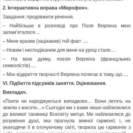
2. Інтерактивна вправа «Мікрофон».
Завдання: продовжити речення.
– Найбільше в розповіді про Поля Верлена мені
запам’яталося…
– Мене вразив (зацікавив) той факт ….
– Новим і несподіваним для мене на уроці стало…
– На мою думку, поезія Верлена (французьких
символістів)….
– Моє відкриття творчості Верлена полягає в тому, що….
VI
. Підбиття підсумків заняття. Оцінювання.
Викладач.
«Поети не народжуються випадково… Вони летять на
землю з висоти…» Сьогодні ми з вами лише наблизилися
до великої таємниці Всесвіту митця. Ми наблизилися до
розуміння душі, яка прагнула земної гармонії, і, не
знаходячи її в оточуючому світі, творила цю гармонію з