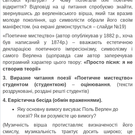
світової культури? У чому полягали їхні поетичні
відкриття? Відповіді на ці питання спробуємо знайти,
звернувшись до верленівського вірша, який так вразив
молоде покоління, що символісти обрали його своїм
маніфестом. (на екрані демонструється – слайди №19)
«Поетичне мистецтво» (автор опублікував у 1882 р., хоча
був написаний у 1874р.) – вважають естетичною
декларацією поетичного імпресіонізму, символізму і
самого Верлена (щоправда сам автор заперечував
програмний характер цього твору:
«Просто пісня: я не
створив теорії»
3. Виразне читання поезії «Поетичне мистецтво»
студентом (студенткою)
–
оцінювання.
(тексти
роздруковані, роздані решті студентів)
4. Еврістична бесіда (обмін враженнями).
Яку основну вимогу висуває Поль Верлен до
поезії? Як ви розумієте цю вимогу?
(Музичність вірша протиставляє визначеності його
смислу, музикальність трактує досить широко; це