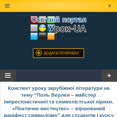
Наверх
ДОДАТИ РОЗРОБКУ
Конспект уроку зарубіжної літератури на
тему “Поль Верлен – майстер
імпресіоністичної та символістської лірики.
«Поетичне мистецтво» – віршований
маніфест символізму” для студентів І курсу