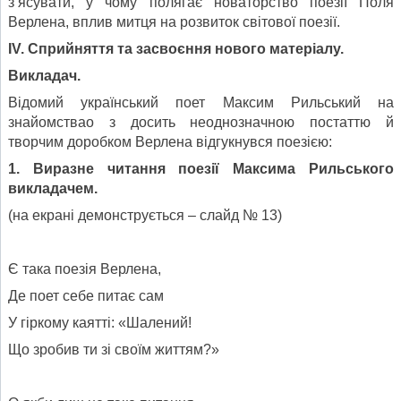
з’ясувати, у чому полягає новаторство поезії Поля
Верлена, вплив митця на розвиток світової поезії.
І
V
. Сприйняття та засвоєння нового матеріалу.
Викладач.
Відомий український поет Максим Рильський на
знайомствао з досить неоднозначною постаттю й
творчим доробком Верлена відгукнувся поезією:
1. Виразне читання поезії Максима Рильського
викладачем.
(на екрані демонструється – слайд № 13)
Є така поезія Верлена,
Де поет себе питає сам
У гіркому каятті: «Шалений!
Що зробив ти зі своїм життям?»