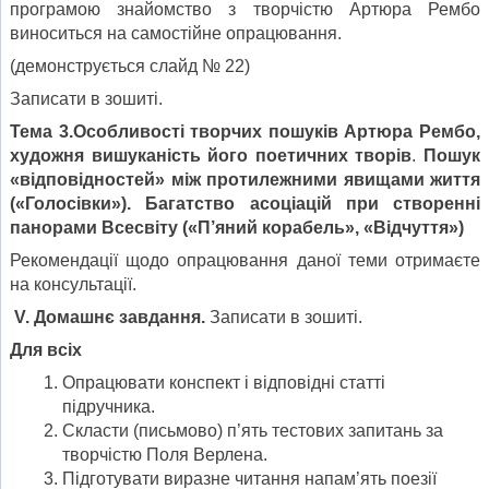
програмою знайомство з творчістю Артюра Рембо
виноситься на самостійне опрацювання.
(демонструється слайд № 22)
Записати в зошиті.
Тема 3.Особливості творчих пошуків Артюра Рембо,
художня вишуканість його поетичних творів
.
Пошук
«відповідностей» між протилежними явищами життя
(«Голосівки»). Багатство асоціацій при створенні
панорами Всесвіту («П’яний корабель», «Відчуття»)
Рекомендації щодо опрацювання даної теми отримаєте
на консультації.
V
.
Домашнє завдання.
Записати в зошиті.
Для всіх
Опрацювати конспект і відповідні статті
підручника.
Скласти (письмово) п’ять тестових запитань за
творчістю Поля Верлена.
Підготувати виразне читання напам’ять поезії