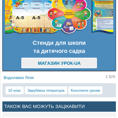
Стенди для школи
та дитячого садка
МАГАЗИН УРОК-UA
1 829
Водолажко Лілія
10 клас
Зарубіжна література
Конспекти уроків
ТАКОЖ ВАС МОЖУТЬ ЗАЦІКАВИТИ