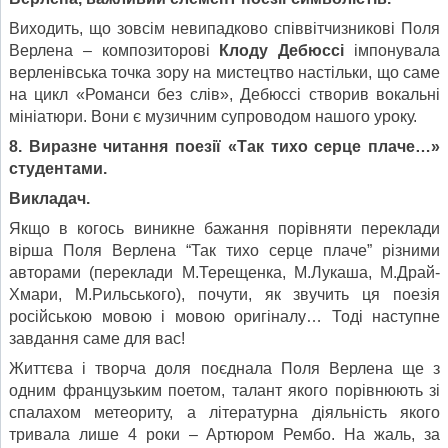
Виходить, що зовсім невипадково співвітчизникові Поля
Верлена – композиторові
Клоду Дебюссі
імпонувала
верленівська точка зору на мистецтво настільки, що саме
на цикл «Романси без слів», Дебюссі створив вокальні
мініатюри. Вони є музичним супроводом нашого уроку.
8. Виразне читання поезії «Так тихо серце плаче…»
студентами.
Викладач.
Якщо в когось виникне бажання порівняти переклади
вірша Поля Верлена “Так тихо серце плаче” різними
авторами (переклади М.Терещенка, М.Лукаша, М.Драй-
Хмари, М.Рильського), почути, як звучить ця поезія
російською мовою і мовою оригіналу… Тоді наступне
завдання саме для вас!
Життєва і творча доля поєднала Поля Верлена ще з
одним французьким поетом, талант якого порівнюють зі
спалахом метеориту, а літературна діяльність якого
тривала лише 4 роки – Артюром Рембо. На жаль, за