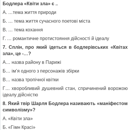
Бодлера «Квіти зла» є ..
А. …тема життя природи
Б. … тема життя сучасного поетові міста
В. … тема кохання
Г. … романтичне протистояння дійсності й ідеалу
7. Сплін, про який ідеться в бодлерівських «Квітах
зла», це -…?
А… назва району в Парижі
Б… ім’я одного з персонажів збірки
В… назва тропічної квітки
Г… хворобливий душевний стан, спричинений ворожою
ідеалу дійсністю
8. Який твір Шарля Бодлера називають «маніфестом
символізму»?
А. «Квіти зла»
Б. «Гімн Красі»