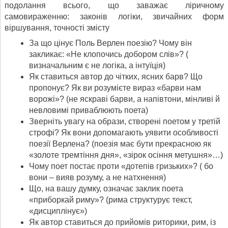
подолання всього, що заважає ліричному
самовираженню: законів логіки, звичайних форм
віршування, точності змісту
За що цінує Поль Верлен поезію? Чому він
закликає: «Не клопочись добором слів»? (
визначальним є не логіка, а інтуїція)
Як ставиться автор до чітких, ясних барв? Що
пропонує? Як ви розумієте вираз «барви нам
ворожі»? (не яскраві барви, а напівтони, мінливі й
невловимі приваблюють поета)
Зверніть увагу на образи, створені поетом у третій
строфі? Як вони допомагають уявити особливості
поезії Верлена? (поезія має бути прекрасною як
«золоте тремтіння дня», «зірок осіння метушня»…)
Чому поет постає проти «дотепів гризьких»? ( бо
вони – вияв розуму, а не натхнення)
Що, на вашу думку, означає заклик поета
«приборкай риму»? (рима структурує текст,
«дисциплінує»)
Як автор ставиться до прийомів риторики, рим, із