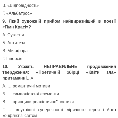
В. «Відповідності»
Г. «Альбатрос»
9. Який художній прийом найвиразніший в поезії
«Гімн Красі»?
А. Сугестія
Б. Антитеза
В. Метафора
Г. Інверсія
10. Укажіть НЕПРАВИЛЬНЕ продовження
твердження: «Поетичній збірці «Квіти зла»
притаманні…»
А. … романтичні мотиви
Б. … символістські елементи
В. … принципи реалістичної поетики
Г. … внутрішні суперечності ліричного героя і його
конфлікт зі світом