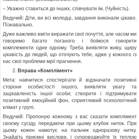
– Уважно ставиться до інших, співчувати їм. (Чуйність).
Ведучий: Діти, ви всі молодці, завдання виконали цікаво.
Пізнавально.
Дуже важливо вміти виражати свої почуття, але часом ми
говоримо багато поганого і боїмося говорити
комплементи одне одному. Треба виявляти живу, щиру
цікавість до людей, що оточують тебе, адже у кожного із
нас свої проблеми мрії прагнення.
Вправа «Комплімент»
Мета: навчитися спостерігати й відзначати позитивні
сторони особистості іншого, виявляти увагу та
зацікавленість іншої особи; створити і підтримувати
позитивний емоційний фон, сприятливий психологічний
клімат у групі.
Ведучий: Пропоную кожному з вас сказати комплімент
своєму сусіду, передаючи при цьому клубок ниток. При
цьому кожен намотує на пальчик одноразову нитку.
Знайдіть приємні вислови, і супроводжуйте їх теплою