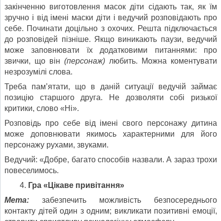
закінченню виготовлення масок діти сідають так, як їм
зручно і від імені маски діти і ведучий розповідають про
себе. Починати доцільно з охочих. Решта підключається
до розповідей пізніше. Якщо виникають паузи, ведучий
може заповнювати їх додатковими питаннями: про
звички, що він
(персонаж)
любить. Можна коментувати
незрозумілі слова.
Треба пам’ятати, що в даній ситуації ведучій займає
позицію старшого друга. Не дозволяти собі ризької
критики, слово «Ні».
Розповідь про себе від імені свого персонажу дитина
може доповнювати якимось характерними для його
персонажу рухами, звуками.
Ведучий: «Добре, багато способів назвали. А зараз трохи
повеселимось.
Гра «Цікаве привітання»
Мета:
забезпечить можливість безпосереднього
контакту дітей один з одним; викликати позитивні емоції,