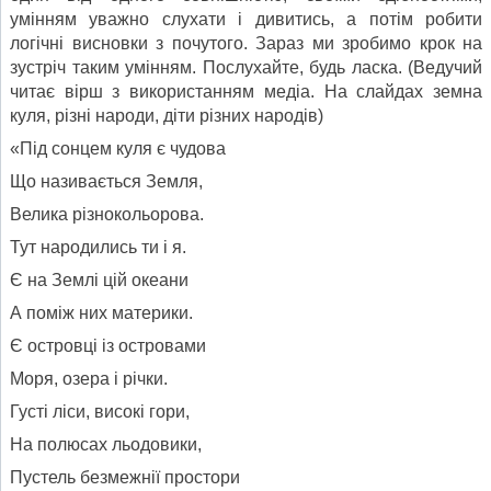
умінням уважно слухати і дивитись, а потім робити
логічні висновки з почутого. Зараз ми зробимо крок на
зустріч таким умінням. Послухайте, будь ласка. (Ведучий
читає вірш з використанням медіа. На слайдах земна
куля, різні народи, діти різних народів)
«Під сонцем куля є чудова
Що називається Земля,
Велика різнокольорова.
Тут народились ти і я.
Є на Землі цій океани
А поміж них материки.
Є островці із островами
Моря, озера і річки.
Густі ліси, високі гори,
На полюсах льодовики,
Пустель безмежнії простори