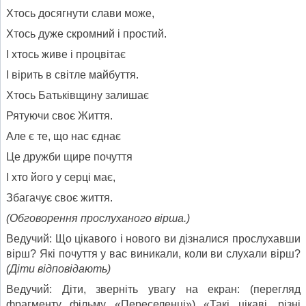
Хтось досягнути слави може,
Хтось дуже скромний і простий.
І хтось живе і процвітає
І вірить в світле майбуття.
Хтось Батьківщину залишає
Рятуючи своє Життя.
Але є те, що нас єднає
Це дружби щире почуття
І хто його у серці має,
Збагачує своє життя.
(Обговорення прослуханого вірша.)
Ведучий: Що цікавого і нового ви дізналися прослухавши
вірш? Які почуття у вас виникали, коли ви слухали вірш?
(Діти відповідають)
Ведучий: Діти, зверніть увагу на екран: (перегляд
фрагменту фільму «Переселенці») «Такі цікаві, різні