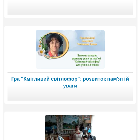
Гра "Кмітливий світлофор": розвиток пам'яті й
уваги