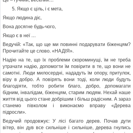
Якщо є ціль, і є мета,
Якщо людина діє,
Вона досягне будь-чого,
Якщо є в неї …
Ведучій: «Так, що ще ми повинні подарувати біженцям?
Прочитайте це слово. «НАДІЯ».
Надію на те, що їх проблеми скороминущі, їм не треба
утрачати надію, допомогти їм повірити в те, що вони не
самотні. Люди милосердні, нададуть їм опору, притулок,
віру в добро. А повірять вони тоді, коли люди будуть
благодіяти, тобто робити благо, добро, допомагати
бідним, інвалідам, біженцям, старим людям. Нехай наше
життя від цього стане добрішим і більш радісним. А зараз
станемо півколом і виконаємо вправу «Дерева
підросли».
Ведучий продовжує: У лісі багато дерев. Почав дути
вітер, він дув все сильніше і сильніше, дерева гнулись