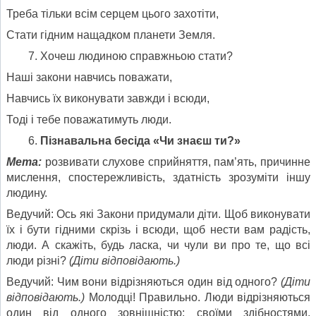
Треба тільки всім серцем цього захотіти,
Стати гідним нащадком планети Земля.
Хочеш людиною справжньою стати?
Наші закони навчись поважати,
Навчись їх виконувати завжди і всюди,
Тоді і тебе поважатимуть люди.
Пізнавальна бесіда «Чи знаєш ти?»
Мета:
розвивати слухове сприйняття, пам’ять, причинне
мислення, спостережливість, здатність зрозуміти іншу
людину.
Ведучий: Ось які Закони придумали діти. Щоб виконувати
їх і бути гідними скрізь і всюди, щоб нести вам радість,
люди. А скажіть, будь ласка, чи чули ви про те, що всі
люди різні?
(Діти відповідають.)
Ведучий: Чим вони відрізняються один від одного?
(Діти
відповідають.)
Молодці! Правильно. Люди відрізняються
один від одного зовнішністю; своїми здібностями,