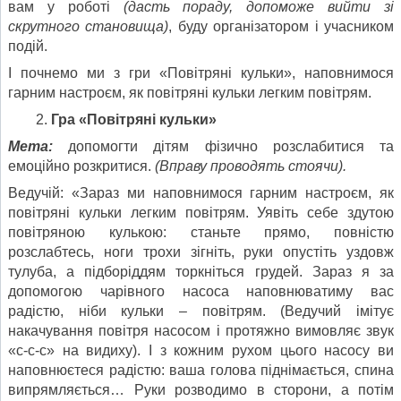
вам у роботі
(дасть пораду, допоможе вийти зі
скрутного становища)
, буду організатором і учасником
подій.
І почнемо ми з гри «Повітряні кульки», наповнимося
гарним настроєм, як повітряні кульки легким повітрям.
Гра «Повітряні кульки»
Мета:
допомогти дітям фізично розслабитися та
емоційно розкритися.
(Вправу проводять стоячи).
Ведучій: «Зараз ми наповнимося гарним настроєм, як
повітряні кульки легким повітрям. Уявіть себе здутою
повітряною кулькою: станьте прямо, повністю
розслабтесь, ноги трохи зігніть, руки опустіть уздовж
тулуба, а підборіддям торкніться грудей. Зараз я за
допомогою чарівного насоса наповнюватиму вас
радістю, ніби кульки – повітрям. (Ведучий імітує
накачування повітря насосом і протяжно вимовляє звук
«с-с-с» на видиху). І з кожним рухом цього насосу ви
наповнюєтеся радістю: ваша голова піднімається, спина
випрямляється… Руки розводимо в сторони, а потім