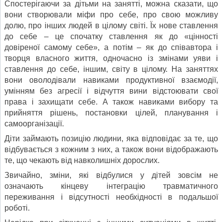
Спостерігаючи за дітьми на занятті, можна сказати, що
вони створювали міфи про себе, про свою можливу
долю, про інших людей в цілому світі. Їх нове ставлення
до себе – це спочатку ставлення як до «цінності
довіреної самому себе», а потім – як до співавтора і
творця власного життя, одночасно із змінами уяви і
ставлення до себе, іншим, світу в цілому. На заняттях
вони оволодівали навиками продуктивної взаємодії,
умінням без агресії і відчуття вини відстоювати свої
права і захищати себе. А також навиками вибору та
прийняття рішень, постановки цілей, планування і
самоорганізації.
Діти займають позицію людини, яка відповідає за те, що
відбувається з кожним з них, а також вони відображають
те, що чекають від навколишніх дорослих.
Звичайно, зміни, які відбулися у дітей зовсім не
означають кінцеву інтеграцію травматичного
переживання і відсутності необхідності в подальшої
роботі.