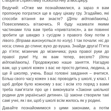
створити сприятливу психологічну атмосферу.
Ведучий: «Отже ми познайомилися, а зараз я вам
пропоную погратися ще в одну цікаву гру. Згадаймо, які
способи вітання ви знаєте?
(Діти відповідають).
Повеселимось вітаючись. Я буду називати якими
частинами тіла вам треба «привітатися», а ви повинні
зробити це швидко з сусідом з правого боку потім з
лівого.
(Вправа виконується по колу)
. І так почали: ніс до
носа; спина до спини; вухо до вушка. Знайди друга! П’ята
до п’яти; мізинчик до мізинчика; рука правої руки до
правої руки! Ну, як вам тепер, весело?
(діти
відповідають)
. Продовжуємо наше заняття. Нагадую
вам, що у школі кожен з вас не просто дитина, людина, а
ще й школяр, учень. Ваші головні завдання – вчитися.
Більш свого часу кожен з вас проводить у школі, у класі. І
щоб добре було кожному з вас і всім хто поряд з вами
треба пам’ятати про це і виконувати «Закони шкільної
родини для української дитини». Ці закони створили такі
самі учні, як і ви, щоб у школі всім жилось як у родині.
Давайте познайомимося з цими законами, а потім