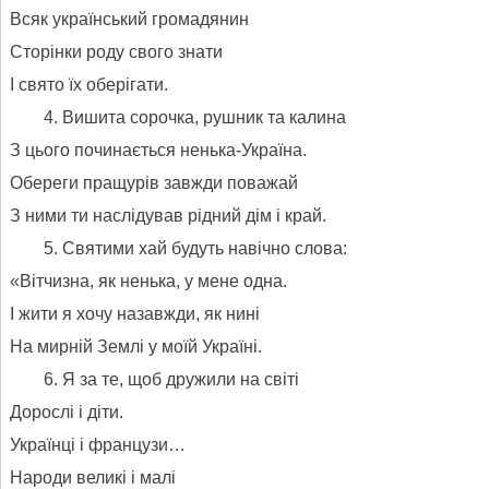
Всяк український громадянин
Сторінки роду свого знати
І свято їх оберігати.
Вишита сорочка, рушник та калина
З цього починається ненька-Україна.
Обереги пращурів завжди поважай
З ними ти наслідував рідний дім і край.
Святими хай будуть навічно слова:
«Вітчизна, як ненька, у мене одна.
І жити я хочу назавжди, як нині
На мирній Землі у моїй Україні.
Я за те, щоб дружили на світі
Дорослі і діти.
Українці і французи…
Народи великі і малі