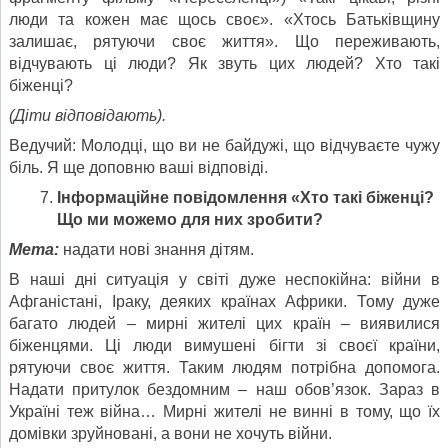
люди та кожен має щось своє». «Хтось Батьківщину
залишає, рятуючи своє життя». Що переживають,
відчувають ці люди? Як звуть цих людей? Хто такі
біженці?
(Діти відповідають).
Ведучий: Молодці, що ви не байдужі, що відчуваєте чужу
біль. Я ще доповню ваші відповіді.
Інформаційне повідомлення «Хто такі біженці?
Що ми можемо для них зробити?
Мета:
надати нові знання дітям.
В наші дні ситуація у світі дуже неспокійна: війни в
Афганістані, Іраку, деяких країнах Африки. Тому дуже
багато людей – мирні жителі цих країн – виявилися
біженцями. Ці люди вимушені бігти зі своєї країни,
рятуючи своє життя. Таким людям потрібна допомога.
Надати притулок бездомним – наш обов’язок. Зараз в
Україні теж війна… Мирні жителі не винні в тому, що їх
домівки зруйновані, а вони не хочуть війни.