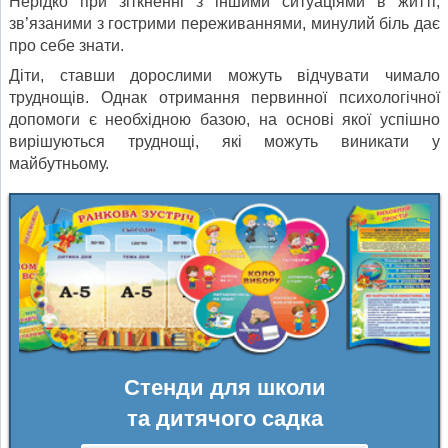
Нерідко при зіткненні з іншими ситуаціями в житті,
зв’язаними з гострими переживаннями, минулий біль дає
про себе знати.
Діти, ставши дорослими можуть відчувати чимало
труднощів. Однак отримання первинної психологічної
допомоги є необхідною базою, на основі якої успішно
вирішуються труднощі, які можуть виникати у
майбутньому.
Стенди для школи
та дитячого садка