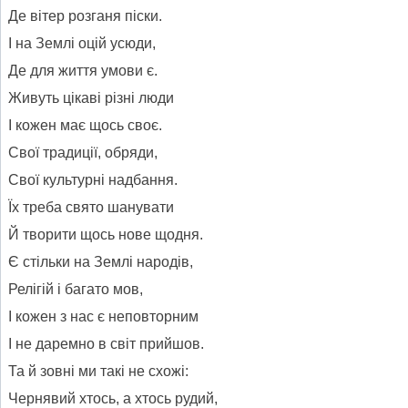
Де вітер розганя піски.
І на Землі оцій усюди,
Де для життя умови є.
Живуть цікаві різні люди
І кожен має щось своє.
Свої традиції, обряди,
Свої культурні надбання.
Їх треба свято шанувати
Й творити щось нове щодня.
Є стільки на Землі народів,
Релігій і багато мов,
І кожен з нас є неповторним
І не даремно в світ прийшов.
Та й зовні ми такі не схожі:
Чернявий хтось, а хтось рудий,