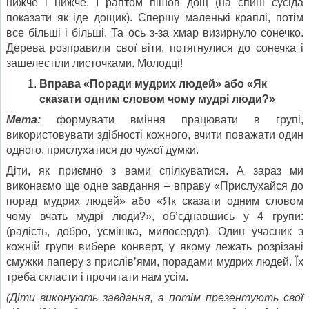
нижче і нижче. І раптом пішов дощ (на спині сусіда
показати як іде дощик). Спершу маленькі краплі, потім
все більші і більші. Та ось з-за хмар визирнуло сонечко.
Дерева розправили свої віти, потягнулися до сонечка і
зашелестіли листочками. Молодці!
Вправа «Поради мудрих людей» або «Як
сказати одним словом чому мудрі люди?»
Мета:
формувати вміння працювати в групі,
використовувати здібності кожного, вчити поважати один
одного, прислухатися до чужої думки.
Діти, як приємно з вами спілкуватися. А зараз ми
виконаємо ще одне завдання – вправу «Прислухайся до
порад мудрих людей» або «Як сказати одним словом
чому вчать мудрі люди?», об’єднавшись у 4 групи:
(радість, добро, усмішка, милосердя). Один учасник з
кожній групи вибере конверт, у якому лежать розрізані
смужки паперу з прислів’ями, порадами мудрих людей. Їх
треба скласти і прочитати нам усім.
(Діти виконують завдання, а потім презентують свої