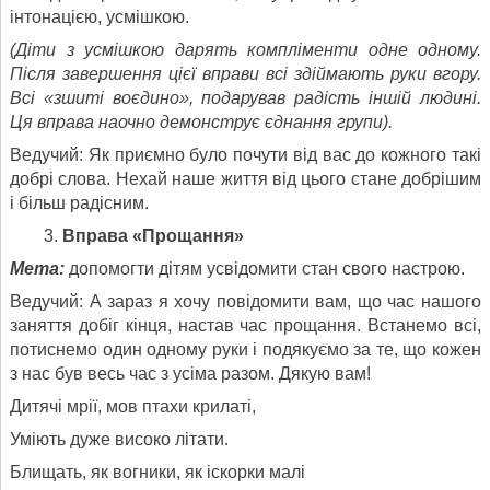
інтонацією, усмішкою.
(Діти з усмішкою дарять компліменти одне одному.
Після завершення цієї вправи всі здіймають руки вгору.
Всі «зшиті воєдино», подарував радість іншій людині.
Ця вправа наочно демонструє єднання групи).
Ведучий: Як приємно було почути від вас до кожного такі
добрі слова. Нехай наше життя від цього стане добрішим
і більш радісним.
Вправа «Прощання»
Мета:
допомогти дітям усвідомити стан свого настрою.
Ведучий: А зараз я хочу повідомити вам, що час нашого
заняття добіг кінця, настав час прощання. Встанемо всі,
потиснемо один одному руки і подякуємо за те, що кожен
з нас був весь час з усіма разом. Дякую вам!
Дитячі мрії, мов птахи крилаті,
Уміють дуже високо літати.
Блищать, як вогники, як іскорки малі