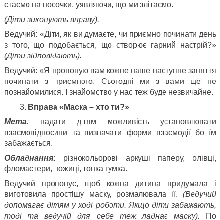
стаємо на носочки, уявляючи, що ми злітаємо.
(Діти виконують вправу).
Ведучий: «Діти, як ви думаєте, чи приємно починати день
з того, що подобається, що створює гарний настрій?»
(Діти відповідають).
Ведучий: «Я пропоную вам кожне наше наступне заняття
починати з приємного. Сьогодні ми з вами ще не
познайомилися. І знайомство у нас теж буде незвичайне.
Вправа «Маска – хто ти?»
Мета:
надати дітям можливість установлювати
взаємовідносини та визначати форми взаємодії бо їм
забажається.
Обладнання:
різнокольорові аркуші паперу, олівці,
фломастери, ножиці, тонка гумка.
Ведучий пропонує, щоб кожна дитина придумала і
виготовила простішу маску, розмалювала її.
(Ведучий
допомагає дітям у ході роботи. Якщо діти забажають,
тоді та ведучій для себе теж ладнає маску).
По