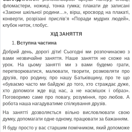
фломастери, ножиці, тонка гумка; плакати де записані
«Закони шкільної родини…», вірш, кросворд на плакаті,
конверти, розрізані прислів’я «Поради мудрих людей»,
клубок ниток, глобус.
ХІД ЗАНЯТТЯ
Вступна частина
Добрий день, дорогі діти! Сьогодні ми розпочинаємо з
вами незвичайне заняття. Наше заняття не схоже на
урок. На цьому занятті ми з вами будемо грати,
перетворюватися, малювати, творити, розмовляти про
друзів, про родину, про нашу Батьківщину, про те що
«буваємо часто ми байдужі до того, хто страждає дуже,
хто допомоги жде від нас, а не насмішок і образ».
Поговоримо саме про повагу, розуміння, про любов. А
робота наша нагадуватиме спілкування друзів.
На занятті дозволяється вільно висловлювати свою
думку, допомагати одне одному, працювати за бажанням.
Я буду просто у вас старшим помічником, який допоможе