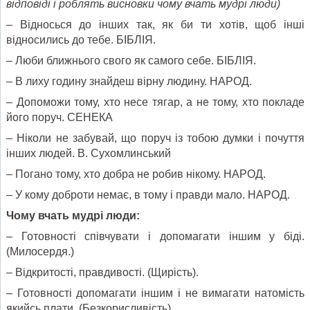
відповіді і роблять висновки чому вчать мудрі люди)
– Відносься до інших так, як би ти хотів, щоб інші
відносились до тебе. БІБЛІЯ.
– Люби ближнього свого як самого себе. БІБЛІЯ.
– В лиху годину знайдеш вірну людину. НАРОД.
– Допоможи тому, хто несе тягар, а не тому, хто покладе
його поруч. СЕНЕКА
– Ніколи не забувай, що поруч із тобою думки і почуття
інших людей. В. Сухомлинський
– Погано тому, хто добра не робив нікому. НАРОД.
– У кому доброти немає, в тому і правди мало. НАРОД.
Чому вчать мудрі люди:
– Готовності співчувати і допомагати іншим у біді.
(Милосердя.)
– Відкритості, правдивості. (Щирість).
– Готовності допомагати іншим і не вимагати натомість
якийсь плати. (Безкорисливість).