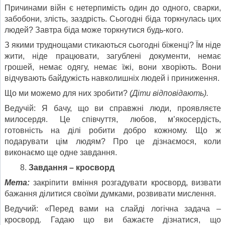
Причинами війн є нетерпимість один до одного, сварки,
забобони, злість, заздрість. Сьогодні біда торкнулась цих
людей? Завтра біда може торкнутися будь-кого.
З якими труднощами стикаються сьогодні біженці? Їм ніде
жити, ніде працювати, загублені документи, немає
грошей, немає одягу, немає їжі, вони хворіють. Вони
відчувають байдужість навколишніх людей і приниження.
Що ми можемо для них зробити?
(Діти відповідають).
Ведучій: Я бачу, що ви справжні люди, проявляєте
милосердя. Це співчуття, любов, м’якосердість,
готовність на ділі робити добро кожному. Що ж
подарувати цім людям? Про це дізнаємося, коли
виконаємо ще одне завдання.
Завдання – кросворд
Мета:
закріпити вміння розгадувати кросворд, визвати
бажання ділитися своїми думками, розвивати мислення.
Ведучий: «Перед вами на слайді логічна задача –
кросворд. Гадаю що ви бажаєте дізнатися, що