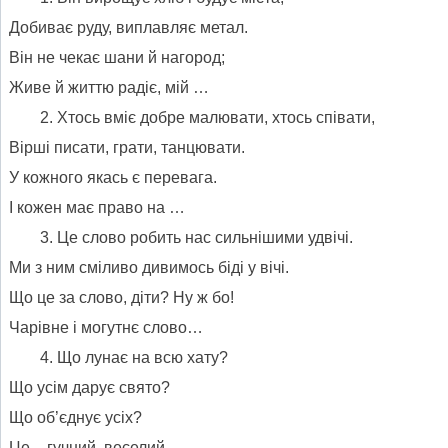
Добиває руду, виплавляє метал.
Він не чекає шани й нагород;
Живе й життю радіє, мій …
Хтось вміє добре малювати, хтось співати,
Вірші писати, грати, танцювати.
У кожного якась є перевага.
І кожен має право на …
Це слово робить нас сильнішими удвічі.
Ми з ним сміливо дивимось біді у вічі.
Що це за слово, діти? Ну ж бо!
Чарівне і могутнє слово…
Що лунає на всю хату?
Що усім дарує свято?
Що об’єднує усіх?
Це – гучний, веселий…