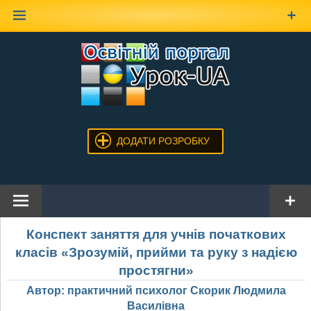
Наверх
ДОДАТИ РОЗРОБКУ
Конспект заняття для учнів початкових
класів «Зрозумій, прийми та руку з надією
простягни»
Автор: практичний психолог Скорик Людмила
Василівна