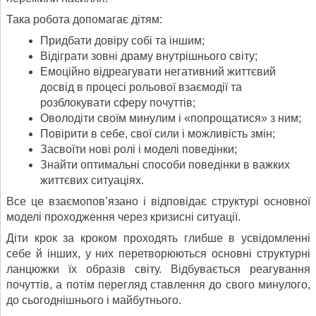
Така робота допомагає дітям:
Придбати довіру собі та іншим;
Відіграти зовні драму внутрішнього світу;
Емоційно відреагувати негативний життєвий
досвід в процесі рольової взаємодії та
розблокувати сферу почуттів;
Оволодіти своїм минулим і «попрощатися» з ним;
Повірити в себе, свої сили і можливість змін;
Засвоїти нові ролі і моделі поведінки;
Знайти оптимальні способи поведінки в важких
життєвих ситуаціях.
Все це взаємопов’язано і відповідає структурі основної
моделі проходження через кризисні ситуації.
Діти крок за кроком проходять глибше в усвідомленні
себе й інших, у них перетворюються основні структурні
ланцюжки їх образів світу. Відбувається реагування
почуттів, а потім перегляд ставлення до свого минулого,
до сьогоднішнього і майбутнього.