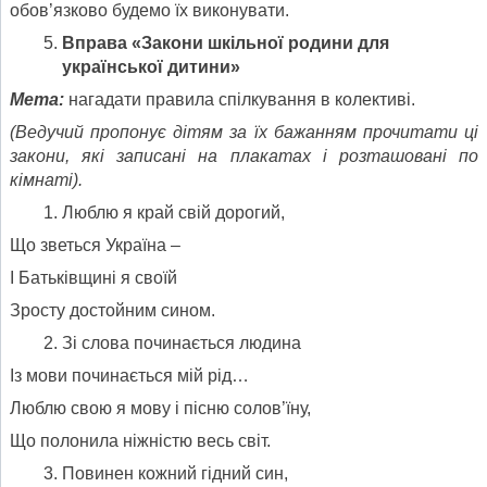
обов’язково будемо їх виконувати.
Вправа «Закони шкільної родини для
української дитини»
Мета:
нагадати правила спілкування в колективі.
(Ведучий пропонує дітям за їх бажанням прочитати ці
закони, які записані на плакатах і розташовані по
кімнаті).
Люблю я край свій дорогий,
Що зветься Україна –
І Батьківщині я своїй
Зросту достойним сином.
Зі слова починається людина
Із мови починається мій рід…
Люблю свою я мову і пісню солов’їну,
Що полонила ніжністю весь світ.
Повинен кожний гідний син,