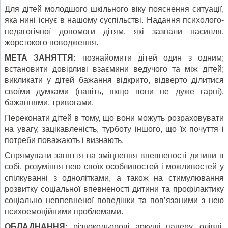
Для дітей молодшого шкільного віку пояснення ситуації,
яка нині існує в нашому суспільстві. Надання психолого-
педагогічної допомоги дітям, які зазнали насилля,
жорстокого поводження.
МЕТА ЗАНЯТТЯ:
познайомити дітей один з одним;
встановити довірливі взаємини ведучого та між дітей;
викликати у дітей бажання відкрито, відверто ділитися
своїми думками (навіть, якщо вони не дуже гарні),
бажаннями, тривогами.
Переконати дітей в тому, що вони можуть розраховувати
на увагу, зацікавленість, турботу іншого, що їх почуття і
потреби поважають і визнають.
Спрямувати заняття на зміцнення впевненості дитини в
собі, розуміння нею своїх особливостей і можливостей у
спілкуванні з однолітками, а також на стимулювання
розвитку соціальної впевненості дитини та профілактику
соціально невпевненої поведінки та пов’язаними з нею
психоемоційними проблемами.
ОБЛАДНАННЯ:
різнокольорові аркуші паперу, олівці,