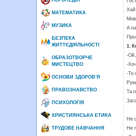
Гос
Хай 
МАТЕМАТИКА
Мов
МУЗИКА
А на
Про 
БЕЗПЕКА
ЖИТТЄДІЯЛЬНОСТІ
1. 
-Ой,
ОБРАЗОТВОРЧЕ
-Хоч
МИСТЕЦТВО
-То 
ОСНОВИ ЗДОРОВ’Я
Руки
ПРАВОЗНАВСТВО
Та п
Заг
ПСИХОЛОГІЯ
ХРИСТИЯНСЬКА ЕТИКА
Не с
Не л
ТРУДОВЕ НАВЧАННЯ