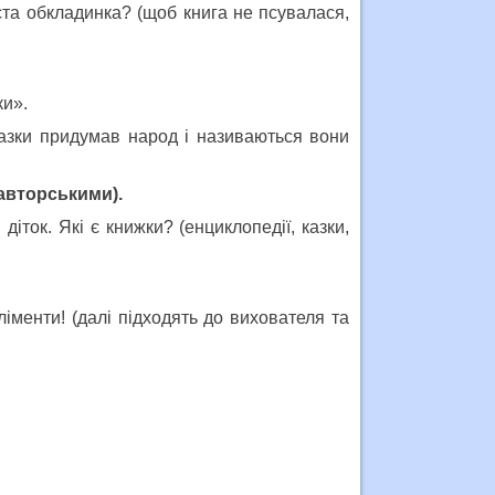
вста обкладинка? (щоб книга не псувалася,
ки».
 казки придумав народ і називаються вони
авторськими).
діток. Які є книжки? (енциклопедії, казки,
менти! (далі підходять до вихователя та