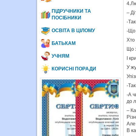
4.Лю
ПІДРУЧНИКИ ТА
– Ді
ПОСІБНИКИ
-Так
ОСВІТА В ЦІЛОМУ
-Що 
Хто
БАТЬКАМ
Що з
УЧНЯМ
І кр
У ж
КОРИСНІ ПОРАДИ
Упі
-Так
-А ч
до л
– К
Різн
Але
В к