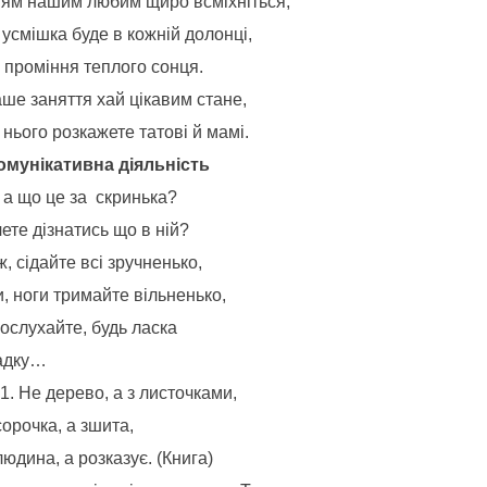
тям нашим любим щиро всміхніться,
усмішка буде в кожній долонці,
 проміння теплого сонця.
ше заняття хай цікавим стане,
нього розкажете татові й мамі.
Комунікативна діяльність
 а що це за скринька?
ете дізнатись що в ній?
ж, сідайте всі зручненько,
, ноги тримайте вільненько,
ослухайте, будь ласка
адку…
Не дерево, а з листочками,
орочка, а зшита,
юдина, а розказує. (Книга)