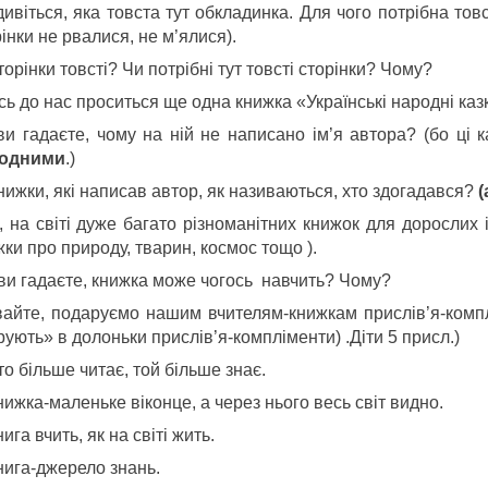
дивіться, яка товста тут обкладинка. Для чого потрібна то
інки не рвалися, не м’ялися).
торінки товсті? Чи потрібні тут товсті сторінки? Чому?
сь до нас проситься ще одна книжка «Українські народні каз
 ви гадаєте, чому на ній не написано ім’я автора? (бо ці
одними
.)
нижки, які написав автор, як називаються, хто здогадався?
(
, на світі дуже багато різноманітних книжок для дорослих і 
ки про природу, тварин, космос тощо ).
 ви гадаєте, книжка може чогось навчить? Чому?
вайте, подаруємо нашим вчителям-книжкам прислів’я-комплі
ують» в долоньки прислів’я-компліменти) .Діти 5 присл.)
то більше читає, той більше знає.
нижка-маленьке віконце, а через нього весь світ видно.
нига вчить, як на світі жить.
нига-джерело знань.