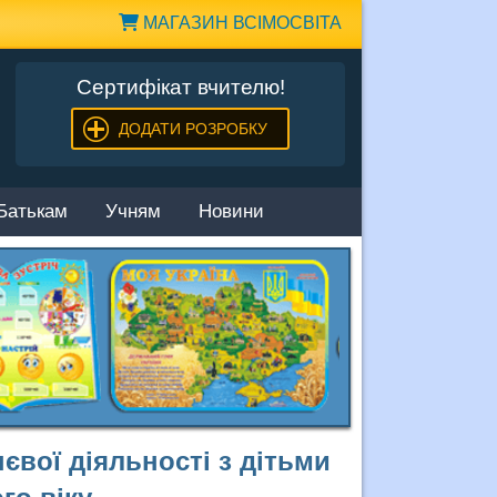
МАГАЗИН ВСІМОСВІТА
Сертифікат вчителю!
ДОДАТИ РОЗРОБКУ
Батькам
Учням
Новини
євої діяльності з дітьми