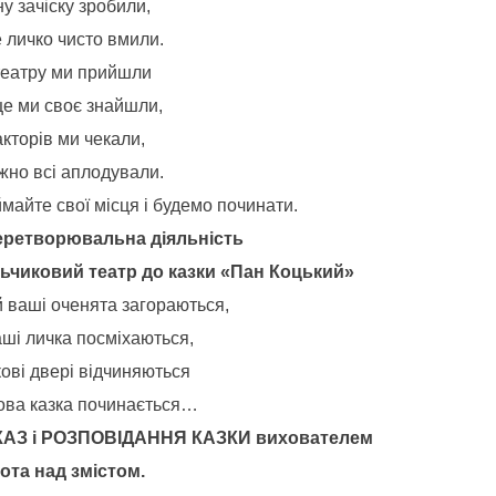
у зачіску зробили,
 личко чисто вмили.
театру ми прийшли
це ми своє знайшли,
кторів ми чекали,
жно всі аплодували.
майте свої місця і будемо починати.
еретворювальна діяльність
ьчиковий театр до казки «Пан Коцький»
й ваші оченята загораються,
аші личка посміхаються,
ові двері відчиняються
ова казка починається…
АЗ і РОЗПОВІДАННЯ КАЗКИ вихователем
ота над змістом.