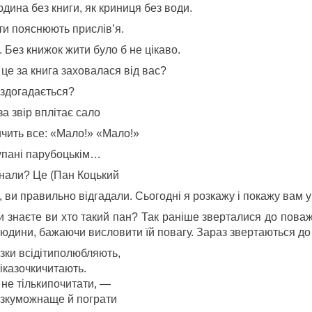
дина без книги, як криниця без води.
ти пояснюють прислів’я.
. Без книжок жити було б не цікаво.
це за книга заховалася від вас?
 здогадається?
а звір вплітає сало
ичить все: «Мало!» «Мало!»
упані парубоцькім…
знали? Це (Пан Коцький
, ви правильно відгадали. Сьогодні я розкажу і покажу вам 
и знаєте ви хто такий пан? Так раніше зверталися до поваж
юдини, бажаючи висловити їй повагу. Зараз звертаються до ч
азки всідітиполюбляють,
іказочкичитають.
 не тількипочитати, —
азкуможнаще й пограти