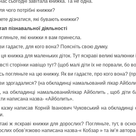
нас сьогодні завітала книжка. Та не одна.
ля чого потрібні книжки?
ете дізнатися, які бувають книжки?
тап пізнавальної діяльності
гляньте, які книжки я вам принесла.
ви гадаєте, для кого вона? Поясніть свою думку.
 ця книжка для маленьких діток. Тут яскраві великі малюнки і
всті сторінки навіщо тут? (щоб малі діти їх не порвали, бо
сь погляньте на цю книжку. Як ви гадаєте, про кого вона? (п
 ви здогадалися? (на обкладинці намальований лікар Айболит
к, на обкладинці намальованийлікар Айболить , щоб діти б
ати написана назва- «Айболить».
 казку написав Корній Іванович Чуковський на обкладинці 
и.
такі ж яскраві книжки для дорослих? Погляньте, тут, в осно
ослих обов’язково написана назва-« Кобзар » та ім’я автор