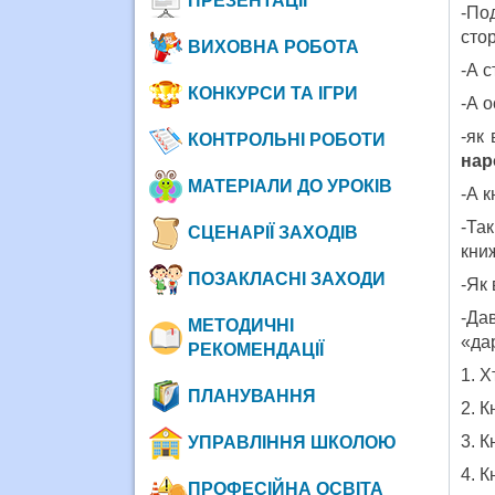
ПРЕЗЕНТАЦІЇ
-По
стор
ВИХОВНА РОБОТА
-А с
КОНКУРСИ ТА ІГРИ
-А о
-як
КОНТРОЛЬНІ РОБОТИ
нар
МАТЕРІАЛИ ДО УРОКІВ
-А к
-Так
СЦЕНАРІЇ ЗАХОДІВ
книж
ПОЗАКЛАСНІ ЗАХОДИ
-Як
-Да
МЕТОДИЧНІ
«дар
РЕКОМЕНДАЦІЇ
1. Х
ПЛАНУВАННЯ
2. К
3. К
УПРАВЛІННЯ ШКОЛОЮ
4. К
ПРОФЕСІЙНА ОСВІТА