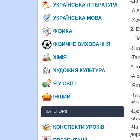
-До 
УКРАЇНСЬКА ЛІТЕРАТУРА
-А д
УКРАЇНСЬКА МОВА
-Хоч
2
.
Е
ФІЗИКА
– По
ФІЗИЧНЕ ВИХОВАННЯ
-Як 
-Так
ХІМІЯ
А то
ХУДОЖНЯ КУЛЬТУРА
-А о
Я У СВІТІ
-Як
-Та
ІНШИЙ
чит
-Цю
КАТЕГОРІЇ
казк
КОНСПЕКТИ УРОКІВ
-Чи 
дор