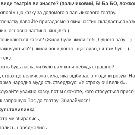
і види театрів ви знаєте? (пальчиковий, БІ-Ба-БО, ложк
озповім цю казку за допомогою пальчикового театру.
спочатку давайте пригадаємо з яких частин складається каз
чин, основна частина, кінцівка.)
 починаються казки? (Жили-були, жили собі, Одного разу…).
закінчуються? (І жили вони довго і щасливо, і я там був…)
лодці.
ажіть будь ласка чи було вам коли-небудь страшно?
, страх-це величезна сила, яка відбирає в людини розум. Н
рма народна мудрість стверджує: «У страху очі великі».
лухайте уважно казку, потім скажете, кого стосується прислі
 ж запрошую Вас до театру! Збираймося!
культхвилинка
атр ми збирались,
гались, наряджались.