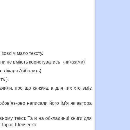
 зовсім мало тексту.
 вони не вміють користуватись книжками)
ро Лікаря Айболить)
ь ).
ачили, про що книжка, а для тих хто вміє
обов’язково написали його ім’я як автора
вному текст. Та й на обкладинці книги для
а-Тарас Шевченко.