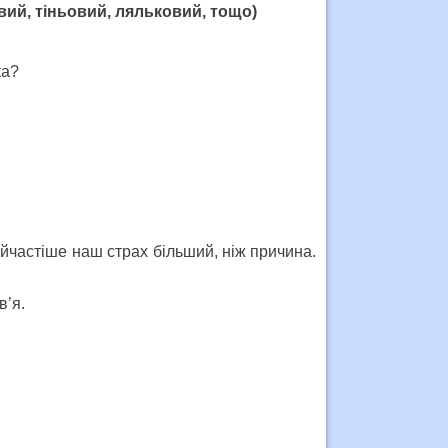
овий, тіньовий, ляльковий, тощо)
ка?
айчастіше наш страх більший, ніж причина.
в’я.