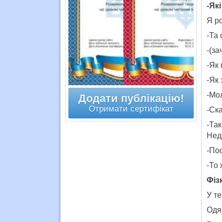
-Як
Я р
-Та 
-(за
-Як
-Як 
-Мо
Додати публікацію!
Отримати сертифікат
-Ск
-Так
Неда
-Пос
-То
Фіз
У те
Одя