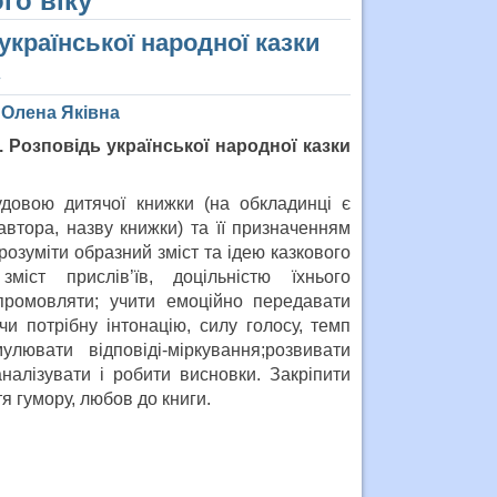
го віку
української народної казки
»
 Олена Яківна
. Розповідь української народної казки
удовою дитячої книжки (на обкладинці є
втора, назву книжки) та її призначенням
 розуміти образний зміст та ідею казкового
міст прислів’їв, доцільністю їхнього
 промовляти; учити емоційно передавати
чи потрібну інтонацію, силу голосу, темп
улювати відповіді-міркування;розвивати
аналізувати і робити висновки. Закріпити
тя гумору, любов до книги.