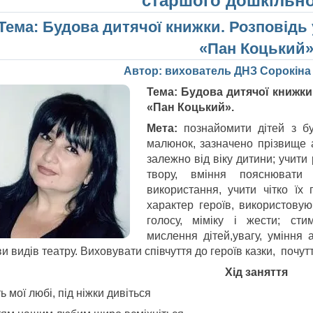
старшого дошкільно
Тема: Будова дитячої книжки. Розповідь 
«Пан Коцький
Автор: вихователь ДНЗ Сорокіна
Тема: Будова дитячої книжки
«Пан Коцький».
Мета:
познайомити дітей з б
малюнок, зазначено прізвище а
залежно від віку дитини; учити
твору, вміння пояснювати з
використання, учити чітко їх
характер героїв, використовую
голосу, міміку і жести; стим
мислення дітей,увагу, уміння 
и видів театру. Виховувати співчуття до героїв казки, почут
Хід заняття
ь мої любі, під ніжки дивіться