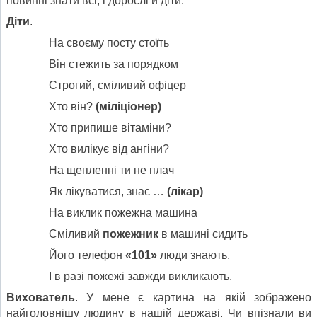
повинні знати всі, і дорослі й діти.
Діти
.
На своєму посту стоїть
Він стежить за порядком
Строгий, сміливий офіцер
Хто він?
(міліціонер)
Хто припише вітаміни?
Хто вилікує від ангіни?
На щепленні ти не плач
Як лікуватися, знає …
(лікар)
На виклик пожежна машина
Сміливий
пожежник
в машині сидить
Його телефон
«101»
люди знають,
І в разі пожежі завжди викликають.
Вихователь
. У мене є картина на якій зображено
найголовнішу людину в нашій державі. Чи впізнали ви