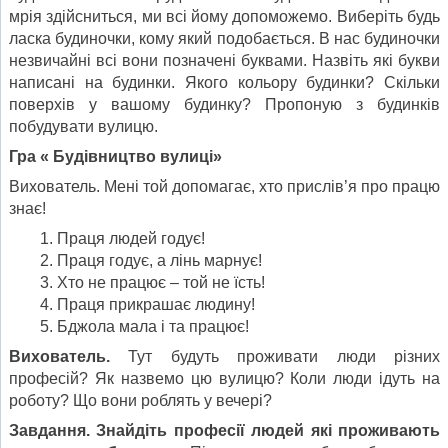
мрія здійсниться, ми всі йому допоможемо. Виберіть будь
ласка будиночки, кому який подобається. В нас будиночки
незвичайні всі вони позначені буквами. Назвіть які букви
написані на будинки. Якого кольору будинки? Скільки
поверхів у вашому будинку? Пропоную з будинків
побудувати вулицю.
Гра « Будівництво вулиці»
Вихователь. Мені той допомагає, хто прислів’я про працю
знає!
Праця людей годує!
Праця годує, а лінь марнує!
Хто не працює – той не їсть!
Праця прикрашає людину!
Бджола мала і та працює!
Вихователь.
Тут будуть проживати люди різних
професій? Як назвемо цю вулицю? Коли люди ідуть на
роботу? Що вони роблять у вечері?
Завдання. Знайдіть професії людей які проживають