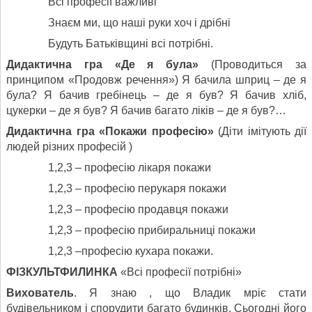
Всі професії важливі
Знаєм ми, що наші руки хоч і дрібні
Будуть Батьківщині всі потрібні.
Дидактична гра «Де я була»
(Проводиться за
принципом «Продовж речення») Я бачила шприц – де я
була? Я бачив гребінець – де я був? Я бачив хліб,
цукерки – де я був? Я бачив багато ліків – де я був?…
Дидактична гра «Покажи професію»
(Діти імітують дії
людей різних професій )
1,2,3 – професію лікаря покажи
1,2,3 – професію перукаря покажи
1,2,3 – професію продавця покажи
1,2,3 – професію прибиральниці покажи
1,2,3 –професію кухара покажи.
ФІЗКУЛЬТФИЛИНКА
«Всі професії потрібні»
Вихователь
. Я знаю , що Владик мріє стати
будівельником і спорудити багато будинків. Сьогодні його