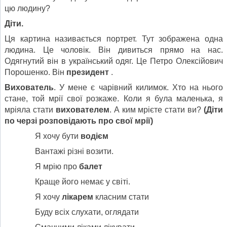
цю людину?
Діти.
Ця картина називається портрет. Тут зображена одна
людина. Це чоловік. Він дивиться прямо на нас.
Одягнутий він в український одяг. Це Петро Олексійович
Порошенко. Він
президент
.
Вихователь
. У мене є чарівний килимок. Хто на нього
стане, той мрії свої розкаже. Коли я була маленька, я
мріяла стати
вихователем
. А ким мрієте стати ви?
(Діти
по черзі розповідають про свої мрії)
Я хочу бути
водієм
Вантажі різні возити.
Я мрію про
балет
Краще його немає у світі.
Я хочу
лікарем
класним стати
Буду всіх слухати, оглядати