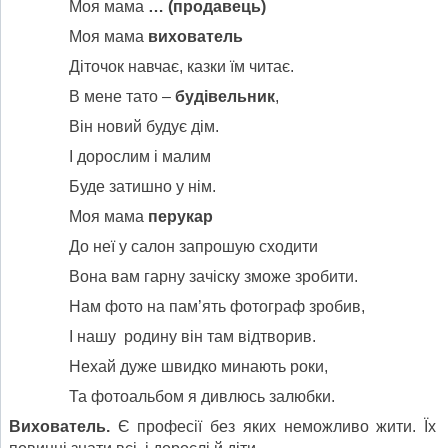
Моя мама
…
(продавець)
Моя мама
вихователь
Діточок навчає, казки їм читає.
В мене тато –
будівельник
,
Він новий будує дім.
І дорослим і малим
Буде затишно у нім.
Моя мама
перукар
До неї у салон запрошую сходити
Вона вам гарну зачіску зможе зробити.
Нам фото на пам’ять фотограф зробив,
І нашу родину він там відтворив.
Нехай дуже швидко минають роки,
Та фотоальбом я дивлюсь залюбки.
Вихователь.
Є професії без яких неможливо жити. Їх