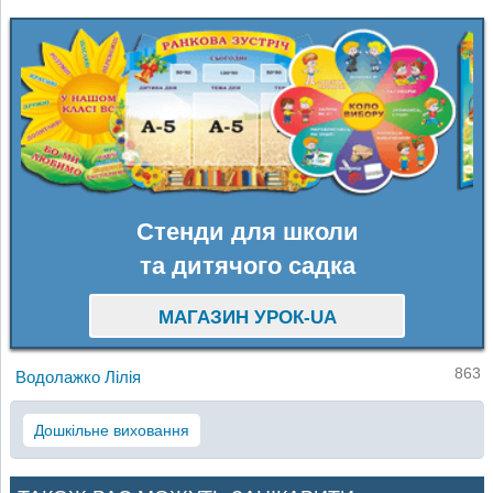
Стенди для школи
та дитячого садка
МАГАЗИН УРОК-UA
863
Водолажко Лілія
Дошкільне виховання