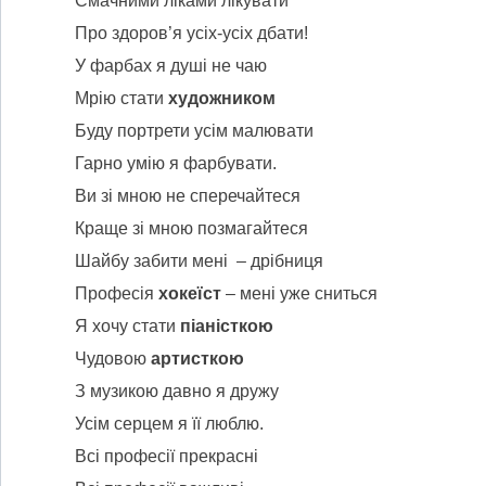
Смачними ліками лікувати
Про здоров’я усіх-усіх дбати!
У фарбах я душі не чаю
Мрію стати
художником
Буду портрети усім малювати
Гарно умію я фарбувати.
Ви зі мною не сперечайтеся
Краще зі мною позмагайтеся
Шайбу забити мені – дрібниця
Професія
хокеїст
– мені уже сниться
Я хочу стати
піаністкою
Чудовою
артисткою
З музикою давно я дружу
Усім серцем я її люблю.
Всі професії прекрасні