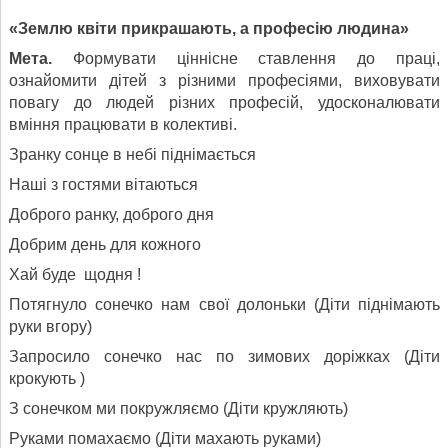
«Землю квіти прикрашають, а професію людина»
Мета.
Формувати ціннісне ставлення до праці,
ознайомити дітей з різними професіями, виховувати
повагу до людей різних професій, удосконалювати
вміння працювати в колективі.
Зранку сонце в небі піднімається
Наші з гостями вітаються
Доброго ранку, доброго дня
Добрим день для кожного
Хай буде щодня !
Потягнуло сонечко нам свої долоньки (Діти піднімають
руки вгору)
Запросило сонечко нас по зимових доріжках (Діти
крокують )
З сонечком ми покружляємо (Діти кружляють)
Руками помахаємо (Діти махають руками)