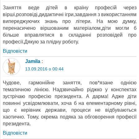
Заняття веде дітей в країну професій через
вірші,розповіді,дидактичні ігри,завдання з використанням
випереджуючих знань про літери. На мою думку,
перенасичено віршованим матеріалом,діти могли б
більше вправлятися в складанні розповідей про
професії.Дякую за плідну роботу.
Відповіcти
Jamila
:
13.09.2016 о 00:44
Чудове, гармонійне заняття, пов*язане однією
тематичною лінією. Надзвичайно ріджко у конспектах
зустрічаю професію президента. А дарма! Адже діти
повинні усвідомлювати, хоча б на елементарному рівні,
що є керівник держави, процеси не відбуваються
хаотично. Тому, окрема подяка за обговорення професії
президента.
Відповіcти