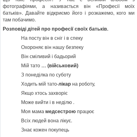
фотографіями, а називається він «Професії моїх
батьків». Давайте відкриємо його і розкажемо, кого ми
там побачимо.
Розповіді дітей про професії своїх батьків.
На посту він в сніг і в спеку
Охороняє він нашу безпеку
Він сміливий і бадьорий
Мій тато
…
(військовий)
З понеділка по суботу
Ходить мій тато-
лікар
на роботу,
Якщо хтось захворіє
Може вийти і в неділю .
Моя мама
медсестрою
працює
Всіх людей вона лікує.
Знає кожен покупець