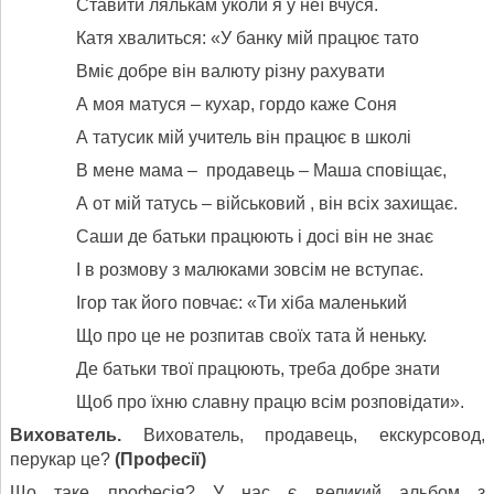
Ставити лялькам уколи я у неї вчуся.
Катя хвалиться: «У банку мій працює тато
Вміє добре він валюту різну рахувати
А моя матуся – кухар, гордо каже Соня
А татусик мій учитель він працює в школі
В мене мама – продавець – Маша сповіщає,
А от мій татусь – військовий , він всіх захищає.
Саши де батьки працюють і досі він не знає
І в розмову з малюками зовсім не вступає.
Ігор так його повчає: «Ти хіба маленький
Що про це не розпитав своїх тата й неньку.
Де батьки твої працюють, треба добре знати
Щоб про їхню славну працю всім розповідати».
Вихователь.
Вихователь, продавець, екскурсовод,
перукар це?
(Професії)
Що таке професія? У нас є великий альбом з