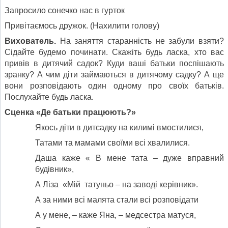
Запросило сонечко нас в гурток
Привітаємось дружок. (Нахилити голову)
Вихователь.
На заняття старанність не забули взяти?
Сідайте будемо починати. Скажіть будь ласка, хто вас
привів в дитячий садок? Куди ваші батьки поспішають
зранку? А чим діти займаються в дитячому садку? А ще
вони розповідають один одному про своїх батьків.
Послухайте будь ласка.
Сценка «Де батьки працюють?»
Якось діти в дитсадку на килимі вмостилися,
Татами та мамами своїми всі хвалилися.
Даша каже « В мене тата – дуже вправний
будівник»,
А Ліза «Мій татуньо – на заводі керівник».
А за ними всі малята стали всі розповідати
А у мене, – каже Яна, – медсестра матуся,