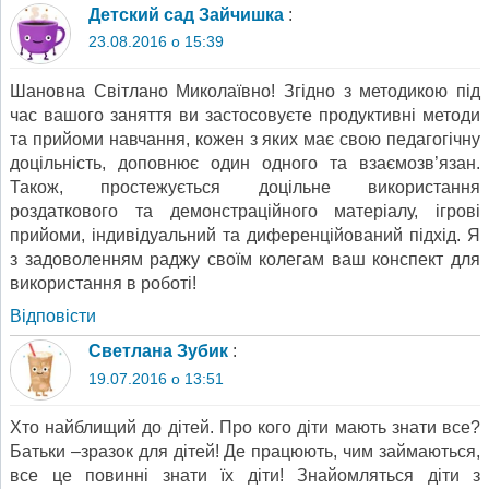
Детский сад Зайчишка
:
23.08.2016 о 15:39
Шановна Світлано Миколаївно! Згідно з методикою під
час вашого заняття ви застосовуєте продуктивні методи
та прийоми навчання, кожен з яких має свою педагогічну
доцільність, доповнює один одного та взаємозв’язан.
Також, простежується доцільне використання
роздаткового та демонстраційного матеріалу, ігрові
прийоми, індивідуальний та диференційований підхід. Я
з задоволенням раджу своїм колегам ваш конспект для
використання в роботі!
Відповіcти
Светлана Зубик
:
19.07.2016 о 13:51
Хто найблищий до дітей. Про кого діти мають знати все?
Батьки –зразок для дітей! Де працюють, чим займаються,
все це повинні знати їх діти! Знайомляться діти з