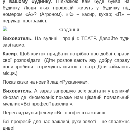
у вашому будинку
. Підказкою вам буде буква на
будинку. Люди яких професій живуть у будинку під
номером «А»? (Агроном). «К» – касир, кухар; «П» –
перукар, програміст.
Вихователь.
На вулиці праці є ТЕАТР. Давайте туди
завітаємо.
Касир.
Щоб квиток придбати потрібно про добрі справи
свої розповідати. (Діти розповідають яку добру справу
вони зробили і отримують квиток в театр. Діти займають
місця.)
Показ казки на новий лад «Рукавичка».
Вихователь.
А зараз запрошую всіх завітати у великий
кінозал де кіномеханік покаже нам цікавий повчальний
мультик «Всі професії важливі».
Перегляд мультфільму «Всі професії важливі»
Всі професій для нас важливі, руки золоті – це справжнє
диво!