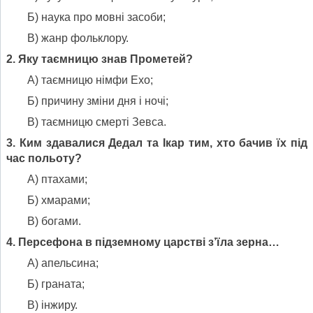
Б) наука про мовні засоби;
В) жанр фольклору.
2. Яку таємницю знав Прометей?
А) таємницю німфи Ехо;
Б) причину зміни дня і ночі;
В) таємницю смерті Зевса.
3. Ким здавалися Дедал та Ікар тим, хто бачив їх під
час польоту?
А) птахами;
Б) хмарами;
В) богами.
4. Персефона в підземному царстві з’їла зерна…
А) апельсина;
Б) граната;
В) інжиру.