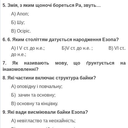
5. Змія, з яким щоночі бореться Ра, звуть…
А) Апоп;
Б) Шу;
В) Осіріс.
6. 6. Яким століттям датується народження Езопа?
А) І V ст. до н.е.; Б)V ст. до н.е. ; В) VІ ст..
до н.е.;
7. Як називають мову, що ґрунтується на
інакомовленні?
8. Які частини включає структура байки?
А) оповідну і повчальну;
Б) зачин та основну;
В) основну та кінцівку.
9. Які вади висміювали байки Езопа?
А) невігластво та неохайність;