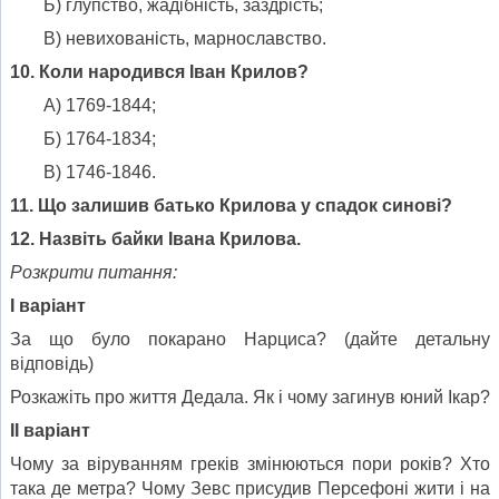
Б) глупство, жадібність, заздрість;
В) невихованість, марнославство.
10. Коли народився Іван Крилов?
А) 1769-1844;
Б) 1764-1834;
В) 1746-1846.
11. Що залишив батько Крилова у спадок синові?
12. Назвіть байки Івана Крилова.
Розкрити питання:
І варіант
За що було покарано Нарциса? (дайте детальну
відповідь)
Розкажіть про життя Дедала. Як і чому загинув юний Ікар?
ІІ варіант
Чому за віруванням греків змінюються пори років? Хто
така де метра? Чому Зевс присудив Персефоні жити і на