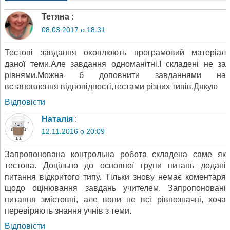
Тетяна
:
08.03.2017 о 18:31
Тестові завдання охоплюють програмовий матеріал
даної теми.Але завдання одноманітні.І складені не за
рівнями.Можна б доповнити завданнями на
встановлення відповідності,тестами різних типів.Дякую
Відповіcти
Наталія
:
12.11.2016 о 20:09
Запропонована контрольна робота складена саме як
тестова. Доцільно до основної групи питань додані
питання відкритого типу. Тільки знову немає коментаря
щодо оцінювання завдань учителем. Запропоновані
питання змістовні, але вони не всі рівнозначні, хоча
перевіряють знання учнів з теми.
Відповіcти