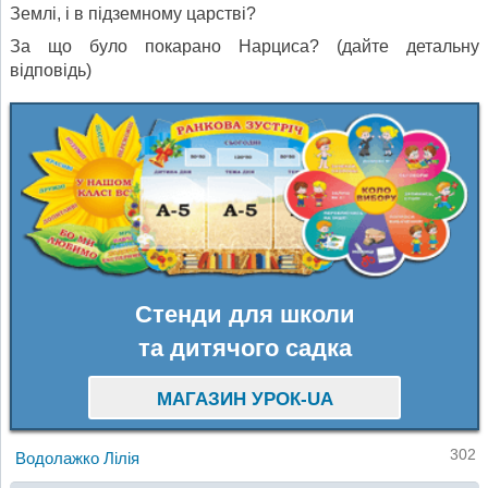
Землі, і в підземному царстві?
За що було покарано Нарциса? (дайте детальну
відповідь)
Стенди для школи
та дитячого садка
МАГАЗИН УРОК-UA
302
Водолажко Лілія