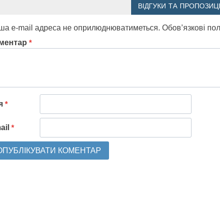
ВІДГУКИ ТА ПРОПОЗИЦІ
ша e-mail адреса не оприлюднюватиметься.
Обов’язкові по
ментар
*
'я
*
ail
*