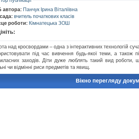
тор публікації
Б автора:
Панчук Ірина Віталіївна
сада:
вчитель початкових класів
сце роботи:
Кімнатецька ЗОШ
ініть:
ота над кросвордами – одна з інтерактивних технологій суч
ористовувати під час вивчення будь-якої теми, а також 
акласних заходів. Діти дуже люблять такий вид роботи, 
ьні чи відмінні риси предметів та явищ.
Вікно перегляду доку