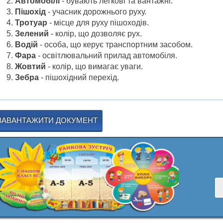
Автомобілі
- бувають легкові та вантажні.
Пішохід
- учасник дорожнього руху.
Тротуар
- місце для руху пішоходів.
Зелений
- колір, що дозволяє рух.
Водій
- особа, що керує транспортним засобом.
Фара
- освітлювальний прилад автомобіля.
Жовтий
- колір, що вимагає уваги.
Зебра
- пішохідний перехід.
ЗАВАНТАЖИТИ ДОКУМЕНТ