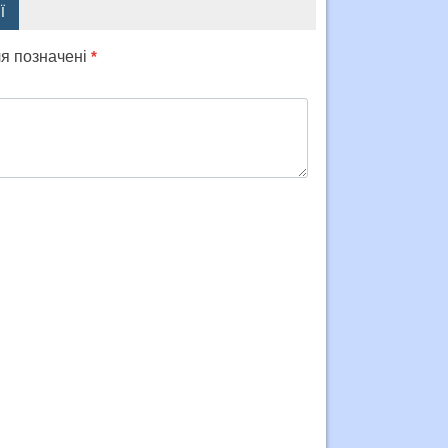
Ї
ля позначені
*