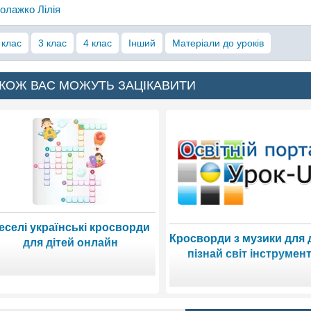
олажко Лілія
 клас
3 клас
4 клас
Інший
Матеріали до уроків
КОЖ ВАС МОЖУТЬ ЗАЦІКАВИТИ
еселі українські кросворди
Кросворди з музики для д
для дітей онлайн
пізнай світ інструмент