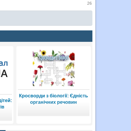
26
Кросворди з біології: Єдність
ітей:
органічних речовин
ів