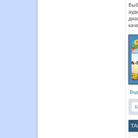
Выб
ауд
диа
кач
Вод
Б
ТА