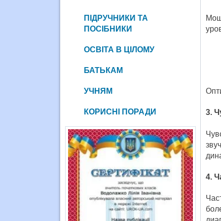
ПІДРУЧНИКИ ТА
Мощ
ПОСІБНИКИ
уро
ОСВІТА В ЦІЛОМУ
БАТЬКАМ
УЧНЯМ
Опт
КОРИСНІ ПОРАДИ
3. 
Чув
зву
дин
4. 
Час
бол
диап