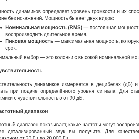
ность динамиков определяет уровень громкости и их спос
вне без искажений. Мощность бывает двух видов:
Номинальная мощность (RMS)
— постоянная мощность
воспроизводить длительное время.
Пиковая мощность
— максимальная мощность, которую 
срок.
имальный выбор — это колонки с высокой номинальной мо
Чувствительность
ствительность динамиков измеряется в децибелах (дБ) и 
чать при подаче определённого уровня сигнала. Для ст
амики с чувствительностью от 90 дБ.
Частотный диапазон
тотный диапазон показывает, какие частоты могут воспроиз
ее детализированный звук вы получите. Для качестве
азоном от 20 Гц до 20 000 Гц.