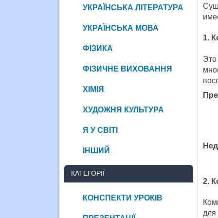
Сущ
УКРАЇНСЬКА ЛІТЕРАТУРА
име
УКРАЇНСЬКА МОВА
1. 
ФІЗИКА
Это
ФІЗИЧНЕ ВИХОВАННЯ
мно
вос
ХІМІЯ
Пре
ХУДОЖНЯ КУЛЬТУРА
Я У СВІТІ
Нед
ІНШИЙ
КАТЕГОРІЇ
2. 
КОНСПЕКТИ УРОКІВ
Ком
для