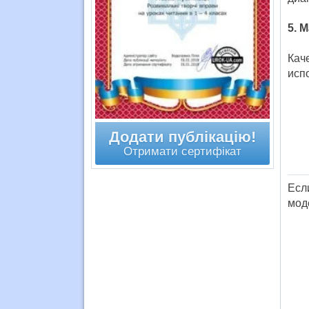
5. 
Кач
исп
Додати публікацію!
Отримати сертифікат
Есл
мод