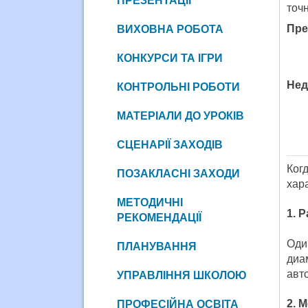
ПРЕЗЕНТАЦІЇ
точн
Пре
ВИХОВНА РОБОТА
КОНКУРСИ ТА ІГРИ
Нед
КОНТРОЛЬНІ РОБОТИ
МАТЕРІАЛИ ДО УРОКІВ
СЦЕНАРІЇ ЗАХОДІВ
Ког
ПОЗАКЛАСНІ ЗАХОДИ
хар
МЕТОДИЧНІ
1. 
РЕКОМЕНДАЦІЇ
Оди
ПЛАНУВАННЯ
диа
авт
УПРАВЛІННЯ ШКОЛОЮ
2. 
ПРОФЕСІЙНА ОСВІТА